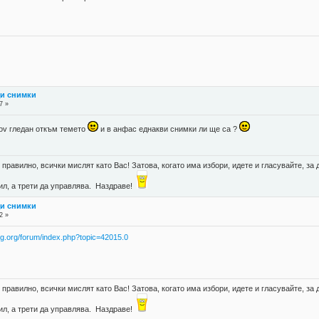
щи снимки
7 »
skov гледан откъм темето
и в анфас еднакви снимки ли ще са ?
правилно, всички мислят като Вас! Затова, когато има избори, идете и гласувайте, за д
губил, а трети да управлява. Наздраве!
щи снимки
2 »
-bg.org/forum/index.php?topic=42015.0
правилно, всички мислят като Вас! Затова, когато има избори, идете и гласувайте, за д
губил, а трети да управлява. Наздраве!