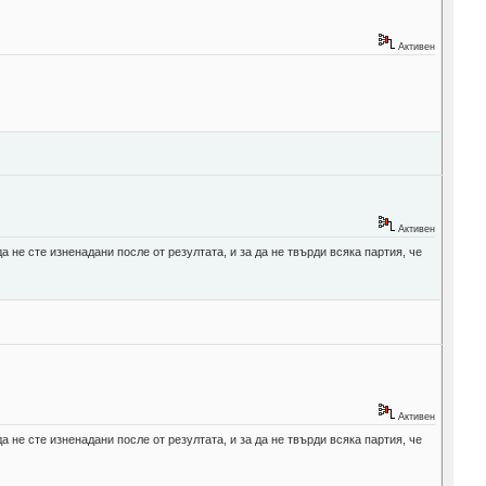
Активен
Активен
а не сте изненадани после от резултата, и за да не твърди всяка партия, че
Активен
а не сте изненадани после от резултата, и за да не твърди всяка партия, че