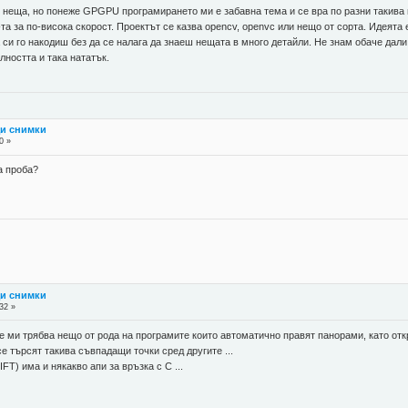
 неща, но понеже GPGPU програмирането ми е забавна тема и се вра по разни такива ме
-та за по-висока скорост. Проектът се казва opencv, openvc или нещо от сорта. Идеята 
си го накодиш без да се налага да знаеш нещата в много детайли. Не знам обаче дали щ
лността и така нататък.
щи снимки
0 »
а проба?
щи снимки
32 »
е ми трябва нещо от рода на програмите които автоматично правят панорами, като откр
е търсят такива съвпадащи точки сред другите ...
FT) има и някакво апи за връзка с С ...