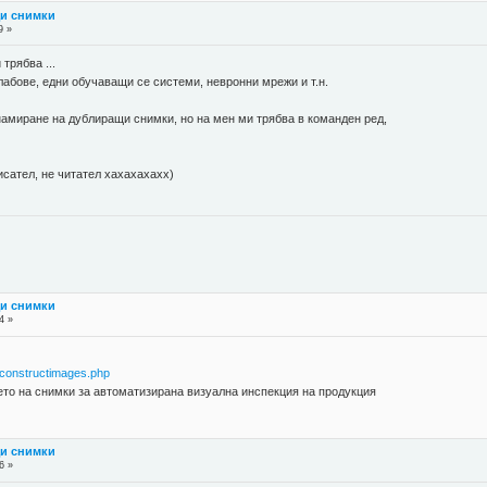
щи снимки
9 »
 трябва ...
абове, едни обучаващи се системи, невронни мрежи и т.н.
намиране на дублиращи снимки, но на мен ми трябва в команден ред,
писател, не читател хахахахахх)
щи снимки
4 »
econstructimages.php
то на снимки за автоматизирана визуална инспекция на продукция
щи снимки
6 »