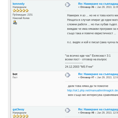
kennedy
Re: Намиране на съвпада
Напреднали
«
Отговор #6 -:
Jan 29, 2013, 11:0
Публикации: 2151
Намерих я аз ... но не е това което ми
Николай Колев
Нещата в случая опират до едни матл
сложни работи ... но пък хубав гъдел.
виждам че има някакви програми за 
също така и повече евристичност ...
п.с. видях и кой е писал (ама чукча 
"за всичко иде час" Еклесиаст 3:1
всеки пост - отговор на въпрос
-----------------
24.12.2003 "MS Free"
bot
Re: Намиране на съвпада
Гост
«
Отговор #7 -:
Jan 29, 2013, 12:0
дали това няма да ти помогне
http://uk1.php.net/manual/en/imagick.d
мен също ме интересува сравняване
gat3way
Re: Намиране на съвпада
Напреднали
«
Отговор #8 -:
Jan 29, 2013, 12:5