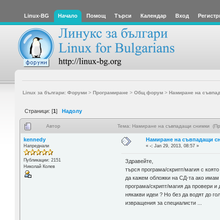
Linux-BG
Начало
Помощ
Търси
Календар
Вход
Регистр
Linux за българи: Форуми
>
Програмиране
>
Общ форум
>
Намиране на съвпа
Страници: [
1
]
Надолу
Автор
Тема: Намиране на съвпадащи снимки (Пр
kennedy
Намиране на съвпадащи с
Напреднали
«
-:
Jan 29, 2013, 08:57 »
Публикации: 2151
Здравейте,
Николай Колев
търся програма/скрипт/магия с която
да кажем обложки на СД-та ако имам 
програма/скрипт/магия да провери и 
някакви идеи ? Но без да водят до г
извращения за специалисти ...