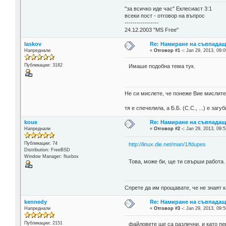
"за всичко иде час" Еклесиаст 3:1
всеки пост - отговор на въпрос
-----------------
24.12.2003 "MS Free"
laskov
Re: Намиране на съвпада
Напреднали
«
Отговор #1 -:
Jan 29, 2013, 09:0
Публикации: 3182
Имаше подобна тема тук.
Не си мислете, че понеже Вие мислите 
тя е спечелила, а Б.Б. (С.С., ...) е за
koue
Re: Намиране на съвпада
Напреднали
«
Отговор #2 -:
Jan 29, 2013, 09:5
Публикации: 74
http://linux.die.net/man/1/fdupes
Distribution: FreeBSD
Window Manager: fluxbox
Това, може би, ще ти свърши работа.
Спрете да им прощавате, че не знаят к
kennedy
Re: Намиране на съвпада
Напреднали
«
Отговор #3 -:
Jan 29, 2013, 09:5
Публикации: 2151
файловете ще са различни, и като пер