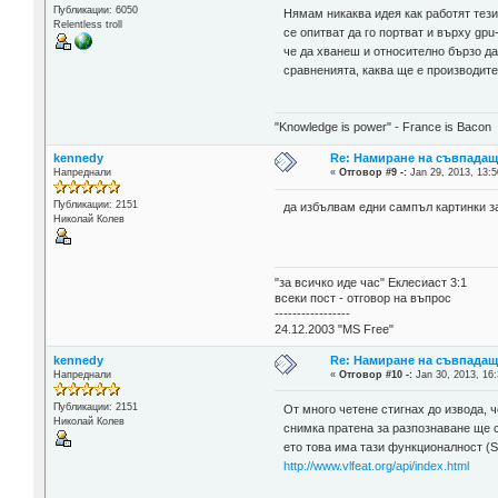
Публикации: 6050
Нямам никаква идея как работят тези
Relentless troll
се опитват да го портват и върху gpu
че да хванеш и относително бързо да 
сравненията, каква ще е производите
"Knowledge is power" - France is Bacon
kennedy
Re: Намиране на съвпада
Напреднали
«
Отговор #9 -:
Jan 29, 2013, 13:5
Публикации: 2151
да избълвам едни сампъл картинки з
Николай Колев
"за всичко иде час" Еклесиаст 3:1
всеки пост - отговор на въпрос
-----------------
24.12.2003 "MS Free"
kennedy
Re: Намиране на съвпада
Напреднали
«
Отговор #10 -:
Jan 30, 2013, 16:
Публикации: 2151
От много четене стигнах до извода, ч
Николай Колев
снимка пратена за разпознаване ще с
ето това има тази функционалност (SI
http://www.vlfeat.org/api/index.html