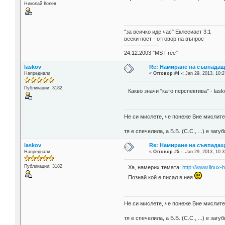
Николай Колев
"за всичко иде час" Еклесиаст 3:1
всеки пост - отговор на въпрос
-----------------
24.12.2003 "MS Free"
laskov
Re: Намиране на съвпада
Напреднали
«
Отговор #4 -:
Jan 29, 2013, 10:2
Публикации: 3182
Какво значи "като перспектива" - la
Не си мислете, че понеже Вие мислите 
тя е спечелила, а Б.Б. (С.С., ...) е за
laskov
Re: Намиране на съвпада
Напреднали
«
Отговор #5 -:
Jan 29, 2013, 10:3
Публикации: 3182
Ха, намерих темата:
http://www.linux
Познай кой е писал в нея
Не си мислете, че понеже Вие мислите 
тя е спечелила, а Б.Б. (С.С., ...) е за