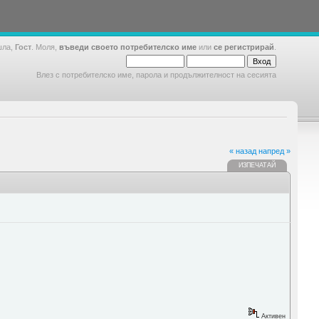
шла,
Гост
. Моля,
въведи своето потребителско име
или
се регистрирай
.
Влез с потребителско име, парола и продължителност на сесията
« назад
напред »
ИЗПЕЧАТАЙ
Активен