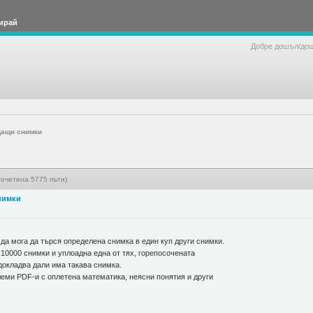
ирай
Добре дошъл/до
дащи снимки
очетена 5775 пъти)
нимки
 да мога да търся определена снимка в един куп други снимки.
10000 снимки и уплоадна една от тях, горепосочената
докладва дали има такава снимка.
олеми PDF-и с оплетена математика, неясни понятия и други