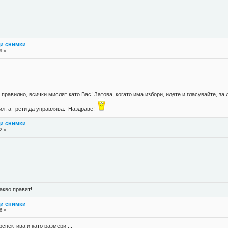
щи снимки
9 »
правилно, всички мислят като Вас! Затова, когато има избори, идете и гласувайте, за д
губил, а трети да управлява. Наздраве!
щи снимки
2 »
акво правят!
щи снимки
6 »
спектива и като размери ...