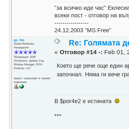
"за всичко иде час" Еклесиа
всеки пост - отговор на въ
-----------------
24.12.2003 "MS Free"
go_fire
Re: Голямата д
Global Moderator
Напреднали
«
Отговор #14 -:
Feb 01, 
Публикации: 9156
Distribution: Дебиан Сид
Което ще рече още един а
Window Manager: ROX-
Desktop / е17
започнал. Няма ги вече г
кашик с гранатомет в танково
поделение
В $por4e2 e истината
***