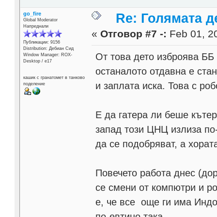
go_fire
Re: Голямата д
Global Moderator
Напреднали
«
Отговор #7 -:
Feb 01, 20
Публикации: 9156
Distribution: Дебиан Сид
От това дето изброява ББ 
Window Manager: ROX-
Desktop / е17
останалото отдавна е стан
кашик с гранатомет в танково
и заплата иска. Това с роб
поделение
Е да гатера ли беше кътер
запад този ЦНЦ излиза по-
да се подобряват, а хората
Повечето работа днес (до
се смени от компютри и р
е, че все още ги има Индо
по-евтино така.