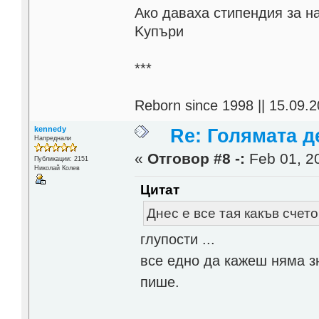
Aко даваха стипендия за н
Kупъри
***
Reborn since 1998 || 15.09.2
kennedy
Re: Голямата д
Напреднали
«
Отговор #8 -:
Feb 01, 20
Публикации: 2151
Николай Колев
Цитат
Днес е все тая какъв счет
глупости ...
все едно да кажеш няма зн
пише.