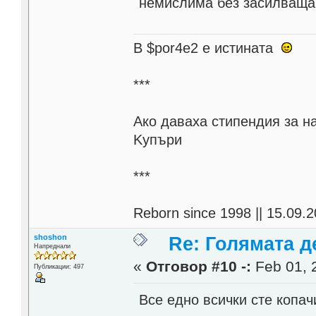
немислима без засилваща
В $por4e2 e истината
***
Aко даваха стипендия за н
Kупъри
***
Reborn since 1998 || 15.09.2
shoshon
Re: Голямата д
Напреднали
«
Отговор #10 -:
Feb 01, 
Публикации: 497
Все едно всички сте копачи