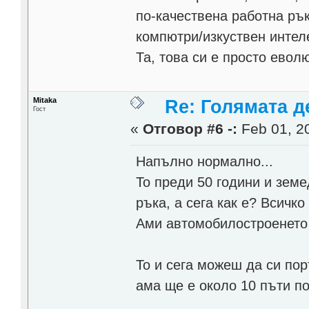
по-качествена работна рък
компютри/изкуствен интел
Та, това си е просто евол
Mitaka
Re: Голямата д
Гост
«
Отговор #6 -:
Feb 01, 20
Напълно нормално...
То преди 50 години и зем
ръка, а сега как е? Всичко
Ами автомобилостроенето
То и сега можеш да си по
ама ще е около 10 пъти п