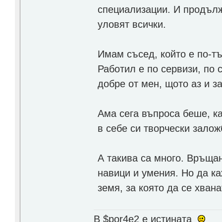
специализации. И продължа
уловят всички.
Имам съсед, който е по-тъ
Работил е по сервизи, по 
добре от мен, щото аз и з
Ама сега въпроса беше, к
в себе си творчески залож
А такива са много. Връщан
навици и умения. Но да ка
земя, за която да се хвана
В $por4e2 e истината