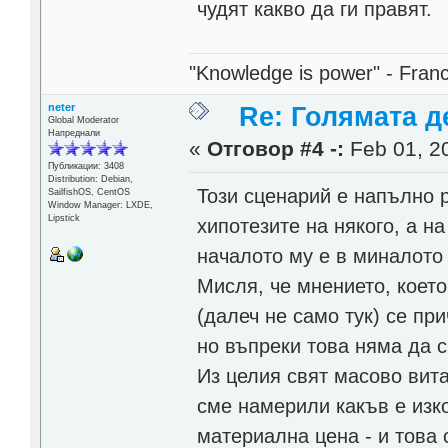
чудят какво да ги правят.
"Knowledge is power" - Fran
neter
Re: Голямата д
Global Moderator
Напреднали
«
Отговор #4 -:
Feb 01, 20
Публикации: 3408
Distribution: Debian,
Този сценарий е напълно р
SailfishOS, CentOS
Window Manager: LXDE,
Lipstick
хипотезите на някого, а на
началото му е в миналото 
Мисля, че мнението, което
(далеч не само тук) се пр
но въпреки това няма да с
Из целия свят масово вита
сме намерили какъв е изк
материална цена - и това