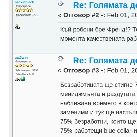
backinblack
Re: Голямата д
Напреднали
«
Отговор #2 -:
Feb 01, 20
Публикации: 3201
Къй робони бре Френд!? Те
момента качествената раб
gat3way
Re: Голямата д
Напреднали
«
Отговор #3 -:
Feb 01, 20
Публикации: 6050
Relentless troll
Безработицата ще стигне 
мениджмънта и раздутата
наближава времето в коет
заменими и тук ще настъп
75% безработни, които ще 
75% работещи blue collar-