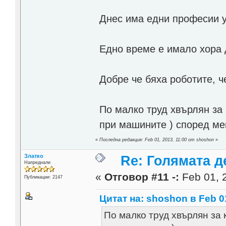
Днес има едни професии у
Едно време е имало хора д
Добре че бяха роботите, ч
По малко труд хвърлян за 
при машините ) според м
«
Последна редакция: Feb 01, 2013, 11:00 от shoshon
»
Златко
Re: Голямата д
Напреднали
«
Отговор #11 -:
Feb 01, 
Публикации: 2147
Цитат на: shoshon в Feb 01
По малко труд хвърлян за 