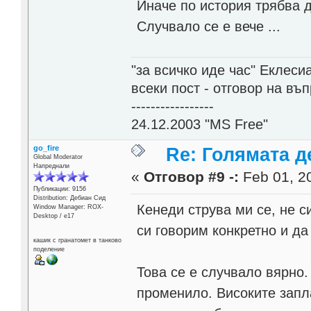
Иначе по история трябва 
Случвало се е вече ...
"за всичко иде час" Еклесиа
всеки пост - отговор на въ
-----------------
24.12.2003 "MS Free"
go_fire
Re: Голямата д
Global Moderator
Напреднали
«
Отговор #9 -:
Feb 01, 20
Публикации: 9156
Distribution: Дебиан Сид
Кенеди струва ми се, не с
Window Manager: ROX-
Desktop / е17
си говорим конкретно и да
кашик с гранатомет в танково
поделение
Това се е случвало вярно.
променило. Високите запла