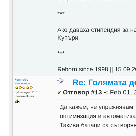
***
Aко даваха стипендия за н
Kупъри
***
Reborn since 1998 || 15.09.2
kennedy
Re: Голямата д
Напреднали
«
Отговор #13 -:
Feb 01, 
Публикации: 2151
Николай Колев
Да кажем, че упражнявам 
оптимизация и автоматизац
Такива батаци са сътворяв