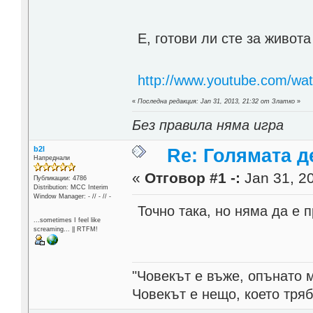
Е, готови ли сте за живот
http://www.youtube.com/w
«
Последна редакция: Jan 31, 2013, 21:32 от Златко
»
Без правила няма игра
b2l
Re: Голямата д
Напреднали
«
Отговор #1 -:
Jan 31, 20
Публикации: 4786
Distribution: MCC Interim
Window Manager: - // - // -
Точно така, но няма да е п
...sometimes I feel like
screaming... || RTFM!
"Човекът е въже, опънато 
Човекът е нещо, което тря