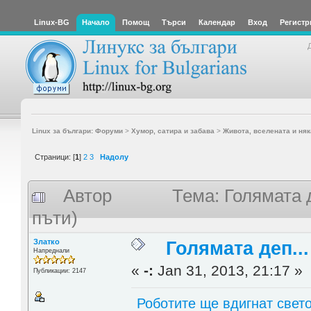
Linux-BG
Начало
Помощ
Търси
Календар
Вход
Регистр
Linux за българи: Форуми
>
Хумор, сатира и забава
>
Живота, вселената и няк
Страници: [
1
]
2
3
Надолу
Автор
Тема: Голямата 
пъти)
Златко
Голямата деп..
Напреднали
«
-:
Jan 31, 2013, 21:17 »
Публикации: 2147
Роботите ще вдигнат свет