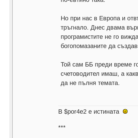
Но при нас в Европа и отв
тръгнало. Днес двама вър
програмистите не го вижда
богопомазаните да създав
Той сам ББ преди време г
счетоводител имаш, а какв
да не пълня темата.
В $por4e2 e истината
***