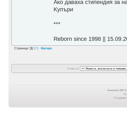
Aко даваха стипендия за н
Kупъри
***
Reborn since 1998 || 15.09.2
Страници: [
1
]
2
3
Нагоре
Отиди на:
Powered by SMF 2.0
Th
Създадена