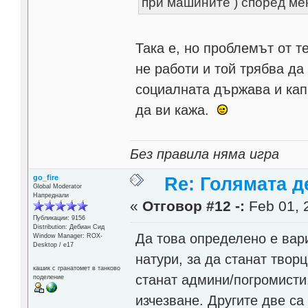
при машините ) според м
Така е, но проблемът от 
не работи и той трябва да
социалната държава и кап
да ви кажа.
Без правила няма игра
go_fire
Re: Голямата д
Global Moderator
Напреднали
«
Отговор #12 -:
Feb 01, 
Публикации: 9156
Distribution: Дебиан Сид
Да това определено е вари
Window Manager: ROX-
Desktop / е17
натури, за да станат твор
кашик с гранатомет в танково
станат админи/погромисти
поделение
изчезване. Другите две са