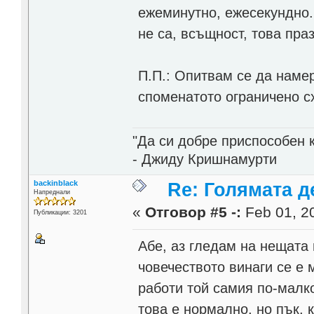
ежеминутно, ежесекундно..
не са, всъщност, това пра
П.П.: Опитвам се да намер
споменатото ограничено с
"Да си добре приспособен 
- Джиду Кришнамурти
backinblack
Re: Голямата д
Напреднали
«
Отговор #5 -:
Feb 01, 20
Публикации: 3201
Абе, аз гледам на нещата 
човечеството винаги се е 
работи той самия по-малко
това е нормално, но пък, 