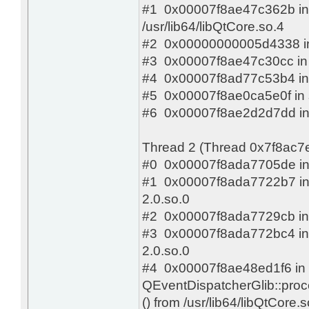
#1 0x00007f8ae47c362b in Q
/usr/lib64/libQtCore.so.4
#2 0x00000000005d4338 in
#3 0x00007f8ae47c30cc in ??
#4 0x00007f8ad77c53b4 in ??
#5 0x00007f8ae0ca5e0f in sta
#6 0x00007f8ae2d2d7dd in cl
Thread 2 (Thread 0x7f8ac7
#0 0x00007f8ada7705de in ?? 
#1 0x00007f8ada7722b7 in g_
2.0.so.0
#2 0x00007f8ada7729cb in ?? 
#3 0x00007f8ada772bc4 in g_
2.0.so.0
#4 0x00007f8ae48ed1f6 in
QEventDispatcherGlib::pro
() from /usr/lib64/libQtCore.s