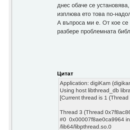
днес обаче се установява,
изплюва ето това по-надол
А въпроса ми е. От кое се
разбере проблемната библ
Цитат
Application: digiKam (digika
Using host libthread_db libra
[Current thread is 1 (Thre
Thread 3 (Thread 0x7f8ac8
#0 0x00007f8ae0ca9964 in
/lib64/libpthread.so.0