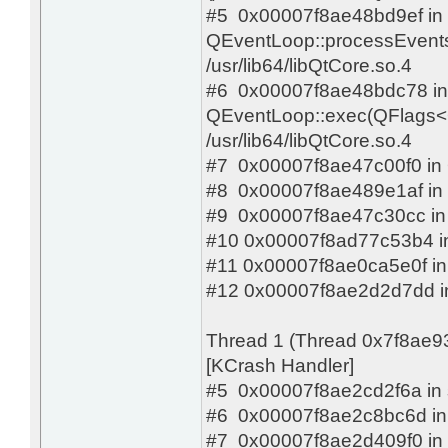
#5 0x00007f8ae48bd9ef in
QEventLoop::processEvents
/usr/lib64/libQtCore.so.4
#6 0x00007f8ae48bdc78 i
QEventLoop::exec(QFlags<Q
/usr/lib64/libQtCore.so.4
#7 0x00007f8ae47c00f0 in QT
#8 0x00007f8ae489e1af in ??
#9 0x00007f8ae47c30cc in ??
#10 0x00007f8ad77c53b4 in ?
#11 0x00007f8ae0ca5e0f in st
#12 0x00007f8ae2d2d7dd in c
Thread 1 (Thread 0x7f8ae9
[KCrash Handler]
#5 0x00007f8ae2cd2f6a in str
#6 0x00007f8ae2c8bc6d in vfp
#7 0x00007f8ae2d409f0 in __