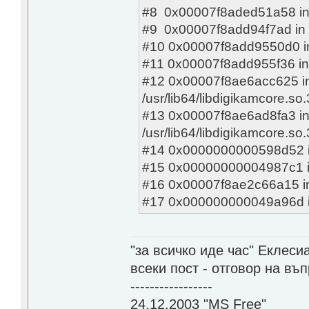
#8 0x00007f8aded51a58 in cm
#9 0x00007f8add94f7ad in _
#10 0x00007f8add9550d0 in 
#11 0x00007f8add955f36 in 
#12 0x00007f8ae6acc625 in Di
/usr/lib64/libdigikamcore.so.
#13 0x00007f8ae6ad8fa3 in Di
/usr/lib64/libdigikamcore.so.
#14 0x0000000000598d52 in
#15 0x00000000004987c1 in
#16 0x00007f8ae2c66a15 in _
#17 0x000000000049a96d in 
"за всичко иде час" Еклесиа
всеки пост - отговор на въ
-----------------
24.12.2003 "MS Free"