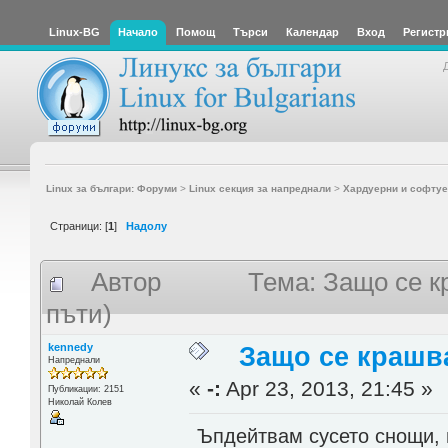
Linux-BG
Начало
Помощ
Търси
Календар
Вход
Регистр
Linux за българи: Форуми
>
Linux секция за напреднали
>
Хардуерни и софтуе
Страници: [
1
]
Надолу
Автор
Тема: Защо се к
пъти)
kennedy
Защо се крашв
Напреднали
«
-:
Apr 23, 2013, 21:45 »
Публикации: 2151
Николай Колев
Ъпдейтвам сусето снощи, н