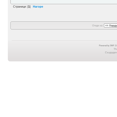
Страници: [
1
]
Нагоре
Отиди на:
Powered by SMF 2.0
Th
Създадена