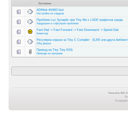
Заглавие
ADMtek AN983 fast
Настройка на хардуер
Проблем със Synaptic при Tiny Me с LXDE графична среда.
Хардуерни и софтуерни проблеми
Fast Dial -> Fast Forward -> Fast Downward -> Speed Dial
Коментар
Регулярни изрази за Tiny C Compiler - SLRE или друга библио
Общ форум
Превод на Tiny Tiny RSS
Преводи на програми
Powered by SMF 2.0
Th
Създадена