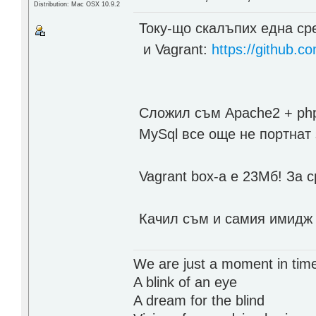
Distribution: Mac OSX 10.9.2
Току-що скалъпих една ср
и Vagrant:
https://github.c
Сложил съм Apache2 + php
MySql все още не портнат 
Vagrant box-а е 23Мб! За 
Качил съм и самия имидж з
We are just a moment in tim
A blink of an eye
A dream for the blind