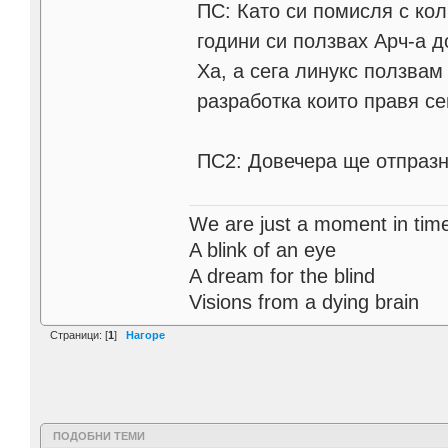
ПС: Като си помисля с кол
години си ползвах Арч-а д
Ха, а сега линукс ползвам
разработка които правя се
ПС2: Довечера ще отпразн
We are just a moment in tim
A blink of an eye
A dream for the blind
Visions from a dying brain
Страници: [
1
]
Нагоре
ПОДОБНИ ТЕМИ