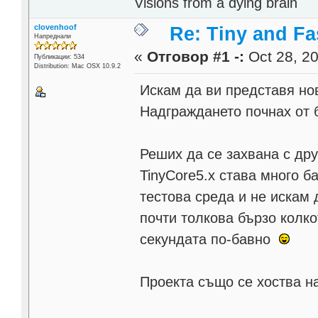
Visions from a dying brain
clovenhoof
Re: Tiny and F
Напреднали
«
Отговор #1 -:
Oct 28, 20
Публикации: 534
Distribution: Mac OSX 10.9.2
Искам да ви представя нов
Надграждането почнах от 
Реших да се захвана с др
TinyCore5.x става много б
тестова среда и не искам 
почти толкова бързо колкот
секундата по-бавно
Проекта също се хоства на