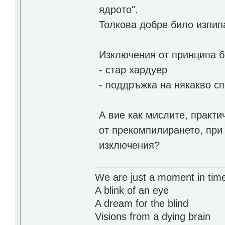
ядрото".
Толкова добре било изпип
Изключения от принципа б
- стар хардуер
- поддръжка на някакво с
А вие как мислите, практ
от прекомпилирането, при
изключения?
We are just a moment in tim
A blink of an eye
A dream for the blind
Visions from a dying brain