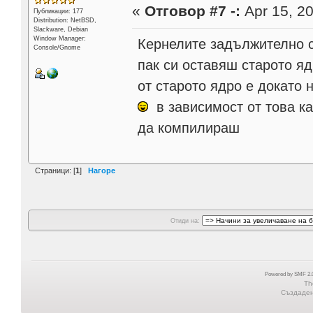
«
Отговор #7 -:
Apr 15, 20
Публикации: 177
Distribution: NetBSD,
Slackware, Debian
Window Manager:
Кернелите задължително с
Console/Gnome
пак си оставяш старото яд
от старото ядро е докато
в зависимост от това к
да компилираш
Страници: [
1
]
Нагоре
Отиди на:
Powered by SMF 2.0
Th
Създадена