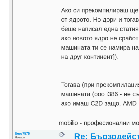
Ако си прекомпилираш ще
от ядрото. Но дори и тога
беше написал една статия 
ако новото ядро не сработ
машината ти се намира на
на друг континент]).
Тогава (при прекомпилаци
машината (ооо i386 - не с
ако имаш C2D защо, AMD - 
mobilio - професионални 
lbug7575
Re: Бързодейс
Новаци