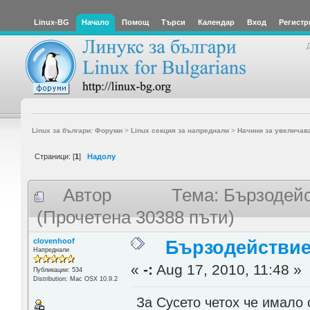
Linux-BG
Начало
Помощ
Търси
Календар
Вход
Регистр
Linux за българи: Форуми
>
Linux секция за напреднали
>
Начини за увеличав
Страници: [
1
]
Надолу
Автор
Тема: Бързодейс
(Прочетена 30388 пъти)
clovenhoof
Бързодействие
Напреднали
«
-:
Aug 17, 2010, 11:48 »
Публикации: 534
Distribution: Mac OSX 10.9.2
За Сусето четох че имало