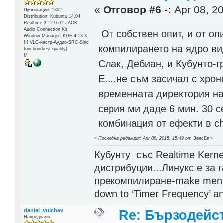
«
Отговор #6 -:
Apr 08, 20
Публикации: 1302
Distribution: Kubuntu 14.04
Realtime 3.12.0-rt2 JACK
Audio Connection Kit
От собствен опит, и от оп
Window Manager: KDE 4.13.3
!!! VLC-настр-Аудио-SRC-Sinc
компилирането на ядро ви
function(best quality)
М
Слак, Дебиан, и Кубунто-г
Е....не съм засичал с хро
временната директория на
серия ми даде 6 мин. 30 с
комбинация от ефекти в ch
«
Последна редакция: Apr 08, 2015, 15:49 от ЗевсБг
»
Кубунту със Realtime Kerne
дистрибуции...Линукс е за 
прекомпилиране-make menuco
down to ‘Timer Frequency’ and
daniel_vulchev
Re: Бързодейс
Напреднали