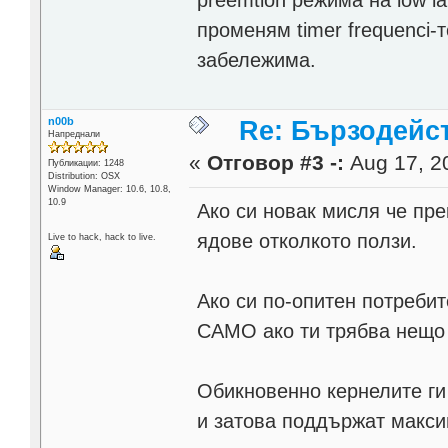
променям timer frequenci-
забележима.
n00b
Re: Бързодейс
Напреднали
«
Отговор #3 -:
Aug 17, 20
Публикации: 1248
Distribution: OSX
Window Manager: 10.6, 10.8,
10.9
Ако си новак мисля че пр
ядове отколкото ползи.
Live to hack, hack to live.
Ако си по-опитен потреби
САМО ако ти трябва нещо 
Обикновенно кернелите ги
и затова поддържат макси