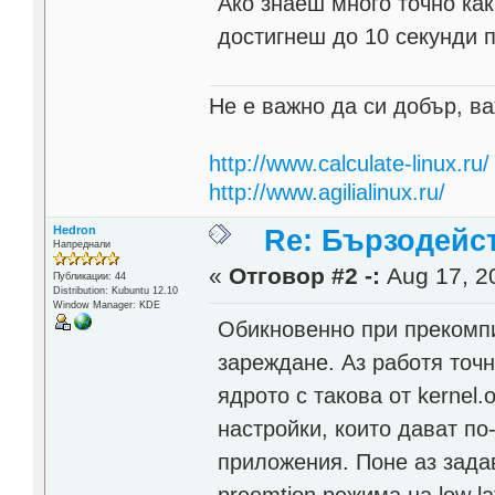
Ако знаеш много точно как
достигнеш до 10 секунди 
Не е важно да си добър, ва
http://www.calculate-linux.ru/
http://www.agilialinux.ru/
Hedron
Re: Бързодейс
Напреднали
«
Отговор #2 -:
Aug 17, 20
Публикации: 44
Distribution: Kubuntu 12.10
Window Manager: KDE
Обикновенно при прекомпи
зареждане. Аз работя точн
ядрото с такова от kernel
настройки, които дават по
приложения. Поне аз зада
preemtion режима на low l