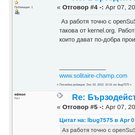
«
Отговор #4 -:
Apr 07, 20
Публикации: 1
Аз работя точно с openSuS
такова от kernel.org. Раб
които дават по-добра про
______________
www.solitaire-champ.com
«
Последна редакция: Dec 03, 2015, 10:31 от lbug7575
»
edmon
Re: Бързодейс
Гост
«
Отговор #5 -:
Apr 07, 20
Цитат на: lbug7575 в Apr 0
Аз работя точно с openSuS