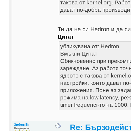
такова от kernel.org. Раб
дават по-добра производи
Ти да не си Hedron и да си
Цитат
убликувана от: Hedron
Вмъкни Цитат
Обикновенно при прекомпи
зареждане. Аз работя точн
ядрото с такова от kernel
настройки, които дават по
приложения. Поне аз зада
режима на low latency, ре
timer frequenci-то на 100
ЗибелтБг
Re: Бързодейс
Напреднали