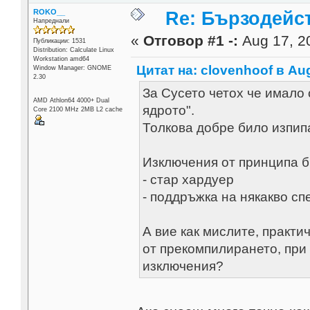
ROKO__
Re: Бързодейс
Напреднали
«
Отговор #1 -:
Aug 17, 20
Публикации: 1531
Distribution: Calculate Linux
Workstation amd64
Цитат на: clovenhoof в Aug
Window Manager: GNOME
2.30
За Сусето четох че имало
AMD Athlon64 4000+ Dual
ядрото".
Core 2100 MHz 2MB L2 cache
Толкова добре било изпип
Изключения от принципа б
- стар хардуер
- поддръжка на някакво с
А вие как мислите, практи
от прекомпилирането, при
изключения?