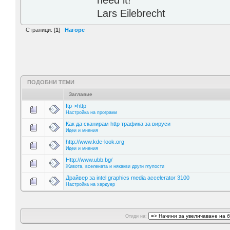
Lars Eilebrecht
Страници: [
1
]
Нагоре
ПОДОБНИ ТЕМИ
Заглавие
ftp->http
Настройка на програми
Как да сканирам http трафика за вируси
Идеи и мнения
http://www.kde-look.org
Идеи и мнения
Http://www.ubb.bg/
Живота, вселената и някакви други глупости
Драйвер за intel graphics media accelerator 3100
Настройка на хардуер
Отиди на: