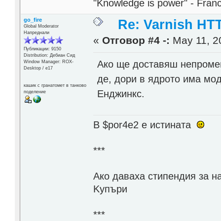
"Knowledge is power" - Fran
go_fire
Re: Varnish HTT
Global Moderator
Напреднали
«
Отговор #4 -:
May 11, 2
Публикации: 9150
Distribution: Дебиан Сид
Ако ще доставяш непроме
Window Manager: ROX-
Desktop / е17
де, дори в ядрото има мод
кашик с гранатомет в танково
Енджинкс.
поделение
В $por4e2 e истината
***
Aко даваха стипендия за н
Kупъри
***