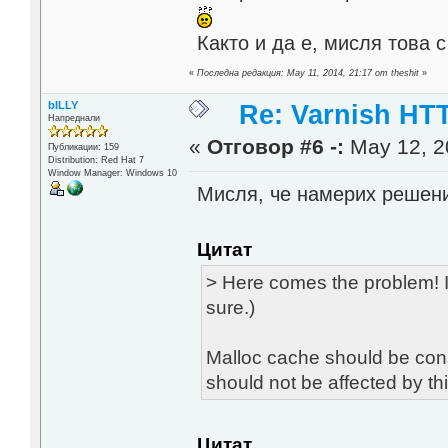
Както и да е, мисля това 
«
Последна редакция: May 11, 2014, 21:17 от theshit
»
bILLY
Re: Varnish HTT
Напреднали
«
Отговор #6 -:
May 12, 2
Публикации: 159
Distribution: Red Hat 7
Window Manager: Windows 10
Мисля, че намерих решен
Цитат
> Here comes the problem! I
sure.)
Malloc cache should be cons
should not be affected by th
Цитат