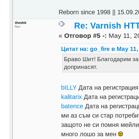
Reborn since 1998 || 15.09.2
theshit
Re: Varnish HTT
Гост
«
Отговор #5 -:
May 11, 2
Цитат на: go_fire в May 11,
Браво Шит! Благодарим за 
допринасят.
bILLY
Дата на регистрация
kalitarix
Дата на регистрац
batence
Дата на регистрац
ми аз съм си стар потреби
защото не си помня мейли
много лошо за мен