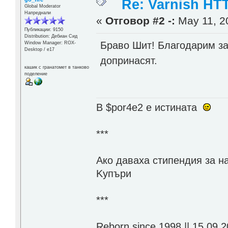
Re: Varnish HTT
Global Moderator
Напреднали
«
Отговор #2 -:
May 11, 2
Публикации: 9150
Distribution: Дебиан Сид
Браво Шит! Благодарим за 
Window Manager: ROX-
Desktop / е17
допринасят.
кашик с гранатомет в танково
поделение
В $por4e2 e истината
***
Aко даваха стипендия за н
Kупъри
***
Reborn since 1998 || 15.09.2