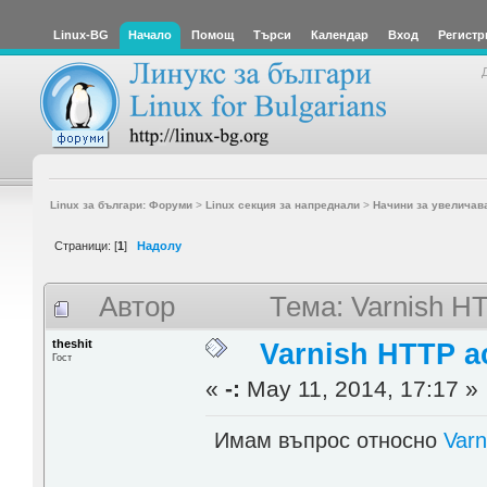
Linux-BG
Начало
Помощ
Търси
Календар
Вход
Регистр
Linux за българи: Форуми
>
Linux секция за напреднали
>
Начини за увеличав
Страници: [
1
]
Надолу
Автор
Тема: Varnish H
theshit
Varnish HTTP ac
Гост
«
-:
May 11, 2014, 17:17 »
Имам въпрос относно
Varn