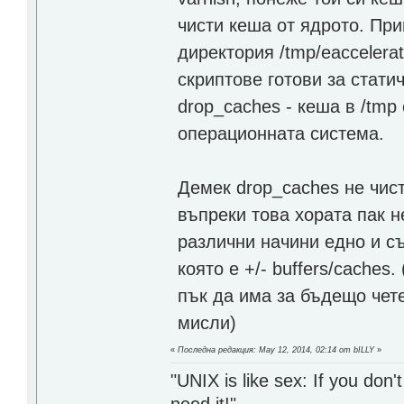
чисти кеша от ядрото. При
директория /tmp/eaccelera
скриптове готови за стати
drop_caches - кеша в /tmp
операционната система.
Демек drop_caches не чист
въпреки това хората пак 
различни начини едно и съ
която е +/- buffers/caches
пък да има за бъдещо чет
мисли)
«
Последна редакция: May 12, 2014, 02:14 от bILLY
»
"UNIX is like sex: If you don't
need it!"