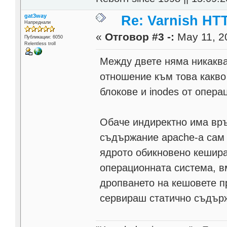
gat3way
Re: Varnish HTT
Напреднали
«
Отговор #3 -:
May 11, 2
Публикации: 6050
Relentless troll
Между двете няма никаква 
отношение към това какво
блокове и inodes от опера
Обаче индиректно има връ
съдържание apache-а сам 
ядрото обикновено кешира
операционната система, вм
дропването на кешовете п
сервираш статично съдър