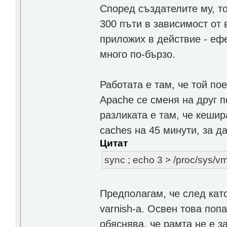
Според създателите му, т
300 пъти в зависимост от 
приложих в действие - ефе
много по-бързо.
Работата е там, че той по
Apache се сменя на друг п
разликата е там, че кешир
caches на 45 минути, за д
Цитат
sync ; echo 3 > /proc/sys/
Предполагам, че след кат
varnish-a. Освен това поп
обяснява, че рамта не е з