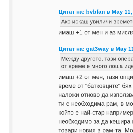
Цитат на: bvbfan в May 11,
Ако искаш увиличи времето
имаш +1 от мен и аз мисл
Цитат на: gat3way в May 11
Между другото, тази опер
от време е много лоша ид
имаш +2 от мен, тази опц
време от "батковците" бях 
наложи отново да използва
ти е необходима рам, в мо
който е най-стар например
необходимо за да кешира 
товари новия в рам-та. Мо