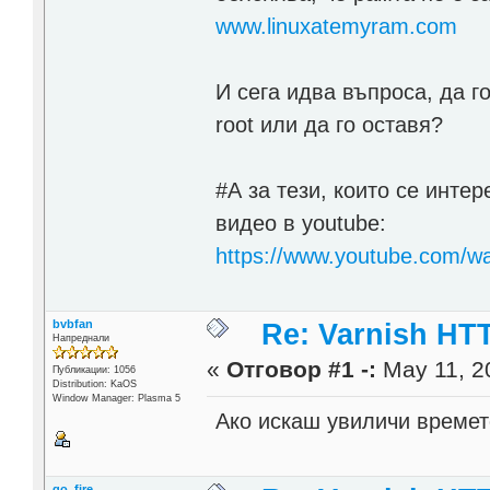
www.linuxatemyram.com
И сега идва въпроса, да г
root или да го оставя?
#А за тези, които се интер
видео в youtube:
https://www.youtube.com/w
bvbfan
Re: Varnish HTT
Напреднали
«
Отговор #1 -:
May 11, 2
Публикации: 1056
Distribution: KaOS
Window Manager: Plasma 5
Ако искаш увиличи времето
go_fire