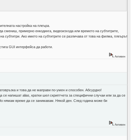
ителната настройка на плеъра.
да смениш, примерно енкодинга, видеоизхода или времето на субтитрите,
на субтитри. Ако името на субтитрите се различава от това на филма, плеърът
 стига GUI интерфейса да работи.
Активен
ратовръзка и това да не маправи по-умен и способен. Абсурдно!
да се напишат alias, кратки шел скриптчета за специфични случаи или за да се
. Но нямам време да се занимавам. Някой ден. След година може би
Активен