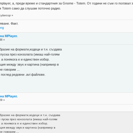
player, а, преди време и стандартния за Gnome - Totem. От години не съм го ползвал 
м Totem само да слушам поточно радио.
cybercop
»
яване. Факт.
png
а MPlayer.
48 »
азие на формати,кодеци и т.н. създава
 пуска през конзолата (имаш най-голям
 а понякога е и единствен избор.
ия между звук и картина (например в
е говорим ...
поглед редовни .avi файлове.
а MPlayer.
09 »
8
азие на формати,кодеци и т.н. създава
 пуска през конзолата (имаш най-голям
 а понякога е и единствен избор.
ия между звук и картина (например в
е говорим ...