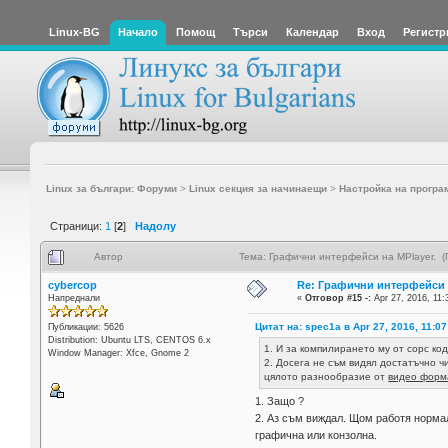
Linux-BG
Начало
Помощ
Търси
Календар
Вход
Регистр
Linux за българи: Форуми
>
Linux секция за начинаещи
>
Настройка на програ
Страници:
1
[
2
]
Надолу
Автор
Тема: Графични интерфейси на MPlayer. (
cybercop
Re: Графични интерфейси н
Напреднали
«
Отговор #15 -:
Apr 27, 2016, 11:
Цитат на: spec1a в Apr 27, 2016, 11:07
Публикации: 5626
Distribution: Ubuntu LTS, CENTOS 6.x
1. И за компилирането му от сорс код
Window Manager: Xfce, Gnome 2
2. Досега не съм видял достатъчно 
цялото разнообразие от
видео форма
1. Защо ?
2. Аз съм виждал. Щом работя нормал
графична или конзолна.