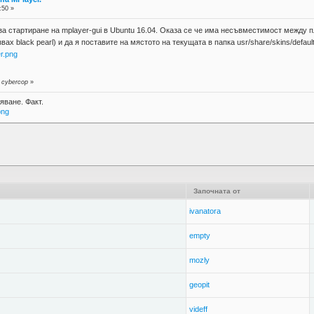
:50 »
 стартиране на mplayer-gui в Ubuntu 16.04. Оказа се че има несъвместимост между пле
вах black pearl) и да я поставите на мястото на текущата в папка usr/share/skins/defa
er.png
 cybercop
»
яване. Факт.
png
Започната от
ivanatora
empty
mozly
geopit
videff