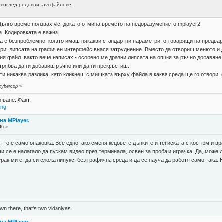
поглед редовни .avi файлове.
ълго време ползвах vlc, докато отмина времето на недоразумението mplayer2.
а. Кодировката е важна.
а е безпроблемно, когато имаш някакви стандартни параметри, отговарящи на предвар
ри, липсата на графичен интерфейс внася затруднение. Вместо да отвориш менюто и 
 файл. Както вече написах - особено ме дразни липсата на опция за ръчно добавяне 
трябва да ги добавиш ръчно или да ги прекръстиш.
ти никаква разлика, като кликнеш с мишката върху файла в каква среда ще го отвори,
cybercop
»
яване. Факт.
png
а MPlayer.
46 »
I-то е само опаковка. Все едно, ако сменя кецовете дънките и тениската с костюм и в
и се е налагало да пускам видео през терминала, освен за проба и играчка. Да, може 
Мерак ми е, да си сложа линукс, без графична среда и да се науча да работя само така
n there, that's two vidaniyas.
а MPlayer.