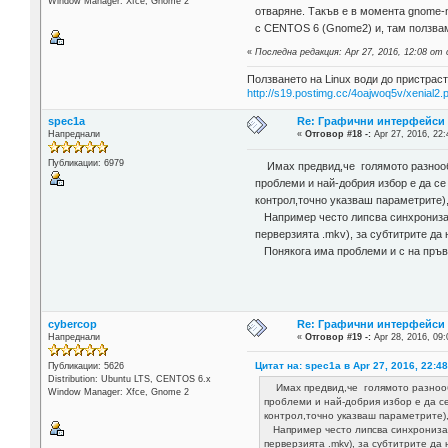
Window Manager: Xfce, Gnome 2
отваряне. Такъв е в момента gnome-m
с CENTOS 6 (Gnome2) и, там ползва
«
Последна редакция: Apr 27, 2016, 12:08 от 
Ползването на Linux води до пристраст
http://s19.postimg.cc/4oajwoq5v/xenial2.
spec1a
Re: Графични интерфейси н
Напреднали
«
Отговор #18 -:
Apr 27, 2016, 22:
Публикации: 6979
Имах предвид,че голямото разнообр
проблеми и най-добрия избор е да се
контрол,точно указваш параметрите),
Например често липсва синхронизац
перверзията .mkv), за субтитрите да н
Понякога има проблеми и с на пръв 
cybercop
Re: Графични интерфейси н
Напреднали
«
Отговор #19 -:
Apr 28, 2016, 09:
Цитат на: spec1a в Apr 27, 2016, 22:4
Публикации: 5626
Distribution: Ubuntu LTS, CENTOS 6.x
Имах предвид,че голямото разнообр
Window Manager: Xfce, Gnome 2
проблеми и най-добрия избор е да се
контрол,точно указваш параметрите),
Например често липсва синхронизац
перверзията .mkv), за субтитрите да н