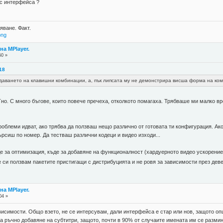
с интерфейса ?
яване. Факт.
png
а MPlayer.
50 »
:18
адаването на клавишни комбинации, а, пък липсата му не демонстрира висша форма на ко
Тно. С много бъгове, които повече пречеха, отколкото помагаха. Трябваше ми малко вр
роблеми идват, ако трябва да ползваш нещо различно от готовата ти конфигурация. Ако
ърсиш по номер. Да тестваш различни кодеци и видео изходи...
 за оптимизация, къде за добавяне на функционалност (хардуерното видео ускорение д
че си ползвам пакетите пристигащи с дистрибуцията и не ровя за зависимости през дев
а MPlayer.
04 »
висимости. Общо взето, не се интерсувам, дали интерфейса е стар или нов, защото оп
за ръчно добавяне на субтитри, защото, почти в 90% от случаите имената им се разми