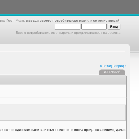
шла,
Гост
. Моля,
въведи своето потребителско име
или
се регистрирай
.
Влез с потребителско име, парола и продължителност на сесията
« назад
напред »
ИЗПЕЧАТАЙ
арянето с един клик важи за изпълнението във всяка среда, независимо, дали е