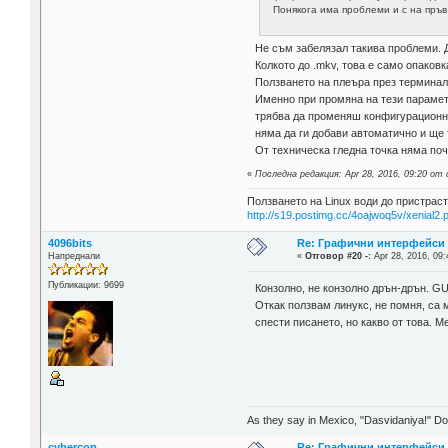
Понякога има проблеми и с на пръв 
Не съм забелязал такива проблеми. Д
Колкото до .mkv, това е само опаковк
Ползването на плеъра през терминал
Именно при промяна на тези парамет
трябва да променяш конфигурационния
няма да ги добави автоматично и ще 
От техническа гледна точка няма поч
«
Последна редакция: Apr 28, 2016, 09:20 от 
Ползването на Linux води до пристраст
http://s19.postimg.cc/4oajwoq5v/xenial2.
4096bits
Re: Графични интерфейси н
Напреднали
«
Отговор #20 -:
Apr 28, 2016, 09:
Публикации: 9699
Конзолно, не конзолно дрън-дрън. GU
Откак ползвам линукс, не помня, са м
спести писането, но какво от това. 
As they say in Mexico, "Dasvidaniya!" Dow
cybercop
Re: Графични интерфейси н