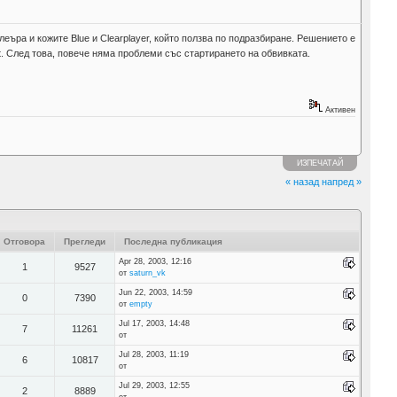
ъра и кожите Blue и Clearplayer, който ползва по подразбиране. Решението е
ult. След това, повече няма проблеми със стартирането на обвивката.
Активен
ИЗПЕЧАТАЙ
« назад
напред »
Отговора
Прегледи
Последна публикация
Apr 28, 2003, 12:16
1
9527
от
saturn_vk
Jun 22, 2003, 14:59
0
7390
от
empty
Jul 17, 2003, 14:48
7
11261
от
Jul 28, 2003, 11:19
6
10817
от
Jul 29, 2003, 12:55
2
8889
от