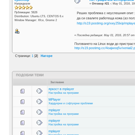
Напреднали
«
Отговор #21 -:
May 01, 2016, 19
Публикации: 5626
Реших проблема с неуспешния опит за
Distribution: Ubuntu LTS, CENTOS 6.x
да си свалите работеща кожа (аз полз
Window Manager: Xfce, Gnome 2
http://s19.postimg.org/xwy25lxip/mplay
«
Последна редакция: May 01, 2016, 20:57 от
Ползването на Linux води до пристраст
http://s19.postimg.cc/4oajwoq5v/xenial2.
Страници:
1
[
2
]
Нагоре
ПОДОБНИ ТЕМИ
Заглавие
яркост в mplayer
Настройка на програми
MPlayer
Хардуерни и софтуерни проблеми
mplayer
Настройка на програми
mplayer
Настройка на програми
mplayer
Настройка на програми