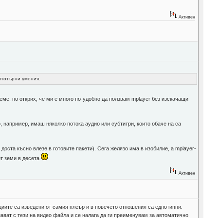
Активен
мпютърни умения.
еме, но открих, че ми е много по-удобно да ползвам mplayer без изскачащи
, например, имаш няколко потока аудио или субтитри, които обаче на са
оста късно влезе в готовите пакети). Сега желязо има в изобилие, а mplayer-
ет земи в десета
Активен
циите са изведени от самия плеър и в повечето отношения са еднотипни.
нават с тези на видео файла и се налага да ги преименувам за автоматично