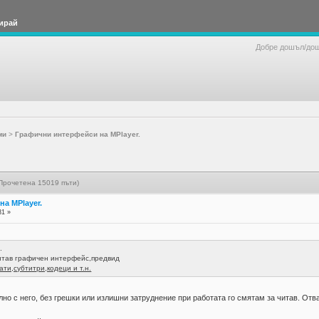
ирай
Добре дошъл/до
ми
>
Графични интерфейси на MPlayer.
Прочетена 15019 пъти)
а MPlayer.
31 »
.
читав графичен интерфейс,предвид
ти,субтитри,кодеци и т.н.
но с него, без грешки или излишни затруднение при работата го смятам за читав. Отв