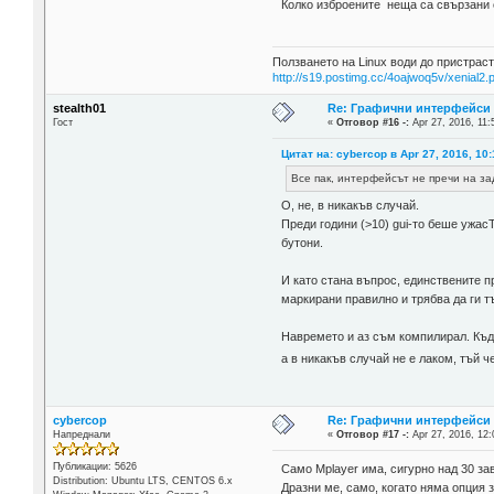
Колко изброените неща са свързани 
Ползването на Linux води до пристраст
http://s19.postimg.cc/4oajwoq5v/xenial2.
stealth01
Re: Графични интерфейси н
Гост
«
Отговор #16 -:
Apr 27, 2016, 11:
Цитат на: cybercop в Apr 27, 2016, 10
Все пак, интерфейсът не пречи на з
О, не, в никакъв случай.
Преди години (>10) gui-то беше ужас
бутони.
И като стана въпрос, единствените п
маркирани правилно и трябва да ги т
Навремето и аз съм компилирал. Къде
а в никакъв случай не е лаком, тъй 
cybercop
Re: Графични интерфейси н
Напреднали
«
Отговор #17 -:
Apr 27, 2016, 12:
Публикации: 5626
Само Mplayer има, сигурно над 30 за
Distribution: Ubuntu LTS, CENTOS 6.x
Дразни ме, само, когато няма опция 