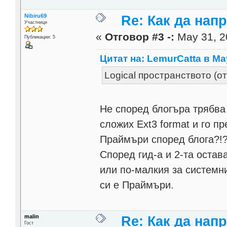
Nibiru69
Re: Как да напр
Участници
«
Отговор #3 -:
May 31, 2
Публикации: 5
Цитат на: LemurCatta в May
Logical пространството (от
Не според блогъра трябва д
сложих Ext3 format и го п
Праймъри според блога?!
Според гид-а и 2-та остав
или по-малкия за системн
си е Праймъри.
malin
Re: Как да напр
Гост