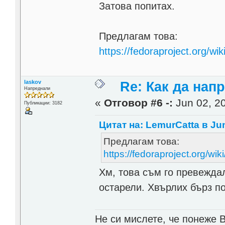
Затова попитах.
Предлагам това:
https://fedoraproject.org/
laskov
Re: Как да напр
Напреднали
«
Отговор #6 -:
Jun 02, 20
Публикации: 3182
Цитат на: LemurCatta в Jun
Предлагам това:
https://fedoraproject.org/
Хм, това съм го превежда
остарели. Хвърлих бърз по
Не си мислете, че понеже 