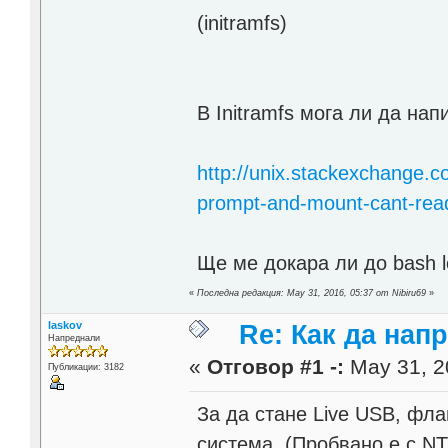
(initramfs)
В Initramfs мога ли да на
http://unix.stackexchange.c
prompt-and-mount-cant-rea
Ще ме докара ли до bash l
«
Последна редакция: May 31, 2016, 05:37 от Nibiru69
»
laskov
Re: Как да напр
Напреднали
«
Отговор #1 -:
May 31, 2
Публикации: 3182
За да стане Live USB, фл
система. (Пробвано е с N