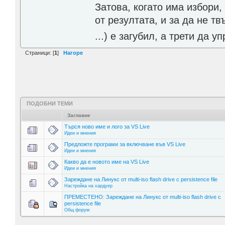
Затова, когато има избори,
от резултата, и за да не тв
...) е загубил, а трети да
Страници: [
1
]
Нагоре
ПОДОБНИ ТЕМИ
Заглавие
Търся ново име и лого за VS Live
Идеи и мнения
Предложте програми за включване във VS Live
Идеи и мнения
Какво да е новото име на VS Live
Идеи и мнения
Зареждане на Линукс от multi-iso flash drive с persistence file
Настройка на хардуер
ПРЕМЕСТЕНО: Зареждане на Линукс от multi-iso flash drive с
persistence file
Общ форум