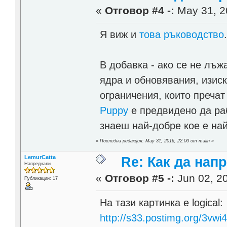
«
Отговор #4 -:
May 31, 2
Я виж и
това ръководство
В добавка - ако се не лъж
ядра и обновявания, изиск
ограничения, които пречат
Puppy
е предвидено да раб
знаеш най-добре кое е най
«
Последна редакция: May 31, 2016, 22:00 от malin
»
LemurCatta
Re: Как да напр
Напреднали
«
Отговор #5 -:
Jun 02, 20
Публикации: 17
На тази картинка е logical:
http://s33.postimg.org/3vwi4