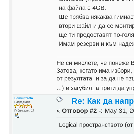
на файла е 4GB.
Ще трябва някаква гимнас
втори файл и да се монти
ще ти предоставят по-гол
Имам резерви и към надеж
Не си мислете, че понеже 
Затова, когато има избори,
от резултата, и за да не тв
...) е загубил, а трети да
LemurCatta
Re: Как да напр
Напреднали
«
Отговор #2 -:
May 31, 2
Публикации: 17
Logical пространството (от