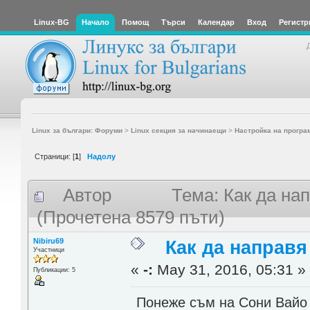
Linux-BG
Начало
Помощ
Търси
Календар
Вход
Регистр
Linux за българи: Форуми
>
Linux секция за начинаещи
>
Настройка на програ
Страници: [
1
]
Надолу
Автор
Тема: Как да нап
(Прочетена 8579 пъти)
Nibiru69
Как да направя 
Участници
«
-:
May 31, 2016, 05:31 »
Публикации: 5
Понеже съм на Сони Вайо 