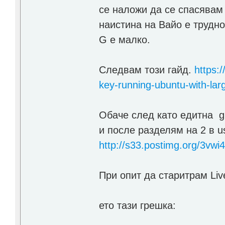
се наложи да се спасявам
наистина на Вайо е трудно 
G e малко.
Следвам този гайд.
https:
key-running-ubuntu-with-lar
Обаче след като едитна g
и послe разделям на 2 в us
http://s33.postimg.org/3vwi4
При опит да старитрам Live
ето тази грешка: