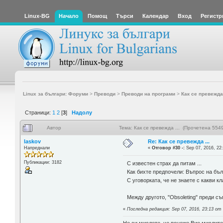
Linux-BG
Начало
Помощ
Търси
Календар
Вход
Регистр
Linux за българи: Форуми
>
Преводи
>
Преводи на програми
>
Как се превежда 
Страници:
1
2
[
3
]
Надолу
Автор
Тема: Как се превежда ... (Прочетена 554
laskov
Re: Как се превежда ...
Напреднали
«
Отговор #30 -:
Sep 07, 2016, 22
Публикации: 3182
С известен страх да питам ...
Как бихте предпочели: Въпрос на бълга
С уговорката, че не знаете с какви к
Между другото, "Obsoleting" преди съ
«
Последна редакция: Sep 07, 2016, 23:13 от 
Не си мислете, че понеже Вие мислите 