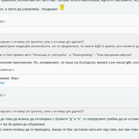
губил, а трети да управлява. Наздраве!
:42 »
рски с отговор y/n (yes/no), или с отговор д/н (да/не)?
лавиатурни подредби разполагате, но се предполага, че имате БДС и qwerty, като можете да 
м го бил превел като "Излизащ от употреба", а "Downgrading" - "Към предишна версия".
конзолни приложения. Но, независимо, че пише на български, винаги съм писал
y/n
, ко
 cybercop
»
яване. Факт.
png
51 »
рски с отговор y/n (yes/no), или с отговор д/н (да/не)?
до това да можеш да отговориш с буквите "д" и "н", то определено трябва да си остане 
т му би довел до объркване.
то смело можеш да ги преведеш, макар че бих застанал напълно зад това, ако при това 