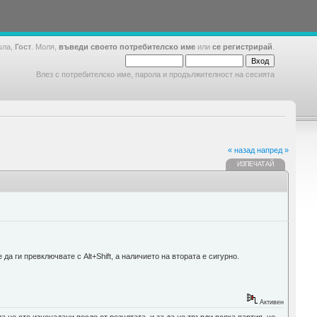
шла,
Гост
. Моля,
въведи своето потребителско име
или
се регистрирай
.
Влез с потребителско име, парола и продължителност на сесията
« назад
напред »
ИЗПЕЧАТАЙ
да ги превключвате с Alt+Shift, а наличието на втората е сигурно.
Активен
а не сте изненадани после от резултата, и за да не твърди всяка партия, че