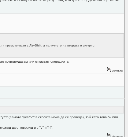
ги превключвате с Alt+Shift, а наличието на втората е сигурно.
гато потвърждавам или отказвам операцията.
Активен
"y/n" (самото "yes/no" в скобите може да се преведе), тъй като това би бил
можеш да отговориш и с "y" и "n".
Активен