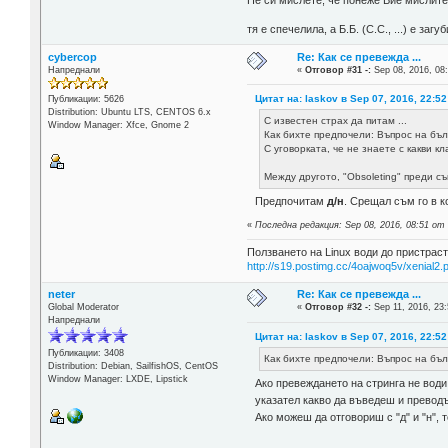
тя е спечелила, а Б.Б. (С.С., ...) е за
cybercop
Re: Как се превежда ...
Напреднали
«
Отговор #31 -:
Sep 08, 2016, 08
Цитат на: laskov в Sep 07, 2016, 22:52
Публикации: 5626
Distribution: Ubuntu LTS, CENTOS 6.x
С известен страх да питам ...
Window Manager: Xfce, Gnome 2
Как бихте предпочели: Въпрос на бълга
С уговорката, че не знаете с какви к
Между другото, "Obsoleting" преди съ
Предпочитам
д/н
. Срещал съм го в 
«
Последна редакция: Sep 08, 2016, 08:51 от
Ползването на Linux води до пристраст
http://s19.postimg.cc/4oajwoq5v/xenial2.
neter
Re: Как се превежда ...
Global Moderator
«
Отговор #32 -:
Sep 11, 2016, 23:
Напреднали
Цитат на: laskov в Sep 07, 2016, 22:52
Публикации: 3408
Как бихте предпочели: Въпрос на бълга
Distribution: Debian, SailfishOS, CentOS
Window Manager: LXDE, Lipstick
Ако превеждането на стринга не води 
указател какво да въведеш и преводъ
Ако можеш да отговориш с "д" и "н", 