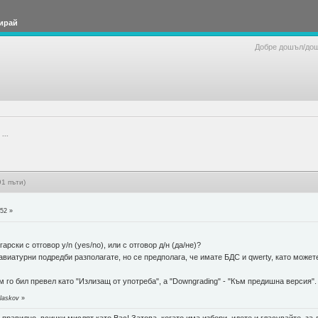
ирай
Добре дошъл/до
...
91 пъти)
:52 »
рски с отговор y/n (yes/no), или с отговор д/н (да/не)?
лавиатурни подредби разполагате, но се предполага, че имате БДС и qwerty, като можете 
м го бил превел като "Излизащ от употреба", а "Downgrading" - "Към предишна версия".
laskov
»
правилно, всички мислят като Вас! Затова, когато има избори, идете и гласувайте, за д