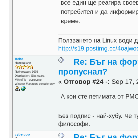
все един ще реагира свое
потребител и да информир
време.
Ползването на Linux води д
http://s19.postimg.cc/4oajwo
Acho
Re: Бъг на фор
Напреднали
пропуснал?
Публикации: 9653
Distribution: Slackware,
«
Отговор #24 -:
Sep 17, 
MikroTik - сървърно
Window Manager: console only
А кои сте петимата от РМ
Без подпис - най-хубу. Че 
философи.
cybercop
Re: Бъг на фор