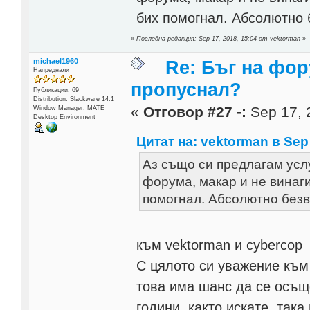
бих помогнал. Абсолютно 
«
Последна редакция: Sep 17, 2018, 15:04 от vektorman
»
michael1960
Re: Бъг на фор
Напреднали
пропуснал?
Публикации: 69
Distribution: Slackware 14.1
«
Отговор #27 -:
Sep 17, 
Window Manager: MATE
Desktop Environment
Цитат на: vektorman в Sep 
Аз също си предлагам услу
форума, макар и не винаги
помогнал. Абсолютно без
към vektorman и cybercop
С цялото си уважение към 
това има шанс да се осъще
години, както искате, така