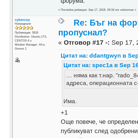
форума.
«
Последна редакция: Sep 17, 2018, 09:54 от vektorman
»
cybercop
Re: Бъг на фор
Напреднали
пропуснал?
Публикации: 5626
Distribution: Ubuntu LTS,
«
Отговор #17 -:
Sep 17, 
CENTOS 6.x
Window Manager: Xfce,
Gnome 2
Цитат на: ddantgwyn в Sep 
Цитат на: spec1a в Sep 16
… няма как т.нар. "rado_
адреса, операционната с-
Има.
+1
Още повече, че определен
публикуват след одобрени