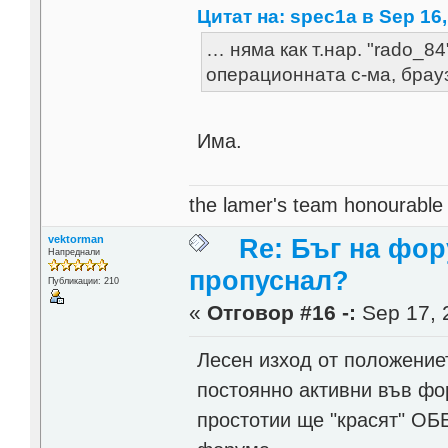
Цитат на: spec1a в Sep 16,
… няма как т.нар. "rado_8
операционната с-ма, брауз
Има.
the lamer's team honourabl
vektorman
Re: Бъг на фор
Напреднали
пропуснал?
Публикации: 210
«
Отговор #16 -:
Sep 17, 
Лесен изход от положениет
постоянно активни във фо
простотии ще "красят" О