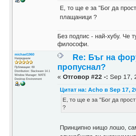
Е, то ще е за "Бог да прости
плащаници ?
Без подпис - най-хубу. Че 
философи.
michael1960
Re: Бъг на фор
Напреднали
пропуснал?
Публикации: 69
Distribution: Slackware 14.1
«
Отговор #22 -:
Sep 17, 
Window Manager: MATE
Desktop Environment
Цитат на: Acho в Sep 17, 2
Е, то ще е за "Бог да прост
?
Принципно нищо лошо, сам