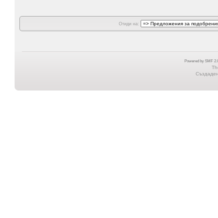
Отиди на:
Powered by SMF 2.0
Th
Създадена