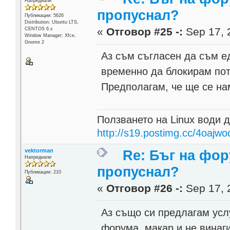
Напреднали
пропуснал?
Публикации: 5626
Distribution: Ubuntu LTS,
«
Отговор #25 -:
Sep 17, 
CENTOS 6.x
Window Manager: Xfce,
Gnome 2
Аз съм съгласен да съм е
временно да блокирам потр
Предполагам, че ще се на
Ползването на Linux води д
http://s19.postimg.cc/4oajwo
vektorman
Re: Бъг на фор
Напреднали
пропуснал?
Публикации: 210
«
Отговор #26 -:
Sep 17, 
Аз също си предлагам услу
форума, макар и не винаги