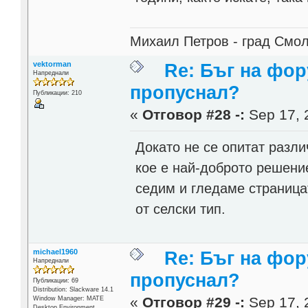
Михаил Петров - град Смо
vektorman
Re: Бъг на фор
Напреднали
пропуснал?
Публикации: 210
«
Отговор #28 -:
Sep 17, 
Докато не се опитат разли
кое е най-доброто решение
седим и гледаме страницат
от селски тип.
michael1960
Re: Бъг на фор
Напреднали
пропуснал?
Публикации: 69
Distribution: Slackware 14.1
«
Отговор #29 -:
Sep 17, 
Window Manager: MATE
Desktop Environment