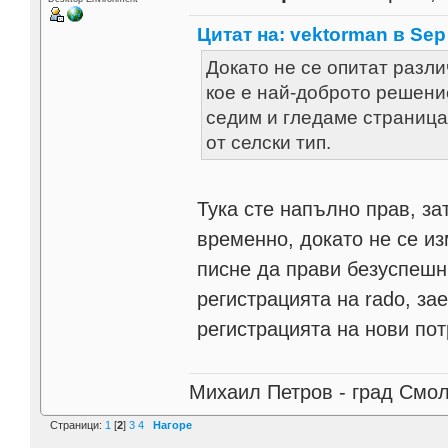
Цитат на: vektorman в Sep 
Докато не се опитат разли
кое е най-доброто решени
седим и гледаме страница
от селски тип.
Тука сте напълно прав, з
временно, докато не се из
писне да прави безуспешни
регистрацията на rado, за
регистрацията на нови по
Михаил Петров - град Смо
Страници:
1
[
2
]
3
4
Нагоре