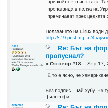
при който е точно така. Т
пропаганда в полза на Ук
преминават през цедката 
Ползването на Linux води д
http://s19.postimg.cc/4oajwo
Acho
Re: Бъг на фор
Напреднали
пропуснал?
Публикации: 9653
Distribution: Slackware,
«
Отговор #18 -:
Sep 17, 
MikroTik - сървърно
Window Manager: console only
Е то е ясно, че хамерика
Без подпис - най-хубу. Че 
философи.
cybercop
Re: Бъг на фор