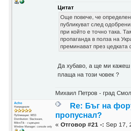
Цитат
Още повече, че определен
публикуват след одобрени
при който е точно така. Т
пропаганда в полза на Ук
преминават през цедката 
Да хубаво, а ще ми кажеш 
плаща на този човек ?
Михаил Петров - град Смо
Acho
Re: Бъг на фор
Напреднали
пропуснал?
Публикации: 9653
Distribution: Slackware,
«
Отговор #21 -:
Sep 17, 
MikroTik - сървърно
Window Manager: console only