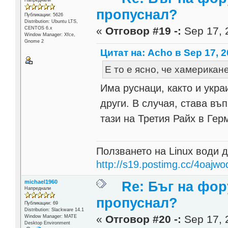
Напреднали
пропуснал?
Публикации: 5626
Distribution: Ubuntu LTS,
«
Отговор #19 -:
Sep 17, 
CENTOS 6.x
Window Manager: Xfce,
Gnome 2
Цитат на: Acho в Sep 17, 2
Е то е ясно, че хамерика
Има руснаци, както и укра
други. В случая, става въ
тази на Третия Райх в Гер
Ползването на Linux води д
http://s19.postimg.cc/4oajwo
michael1960
Re: Бъг на фор
Напреднали
пропуснал?
Публикации: 69
Distribution: Slackware 14.1
«
Отговор #20 -:
Sep 17, 
Window Manager: MATE
Desktop Environment