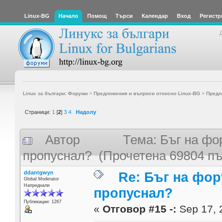
Linux-BG
Начало
Помощ
Търси
Календар
Вход
Регистр
Linux за българи: Форуми
>
Предложения и въпроси относно Linux-BG
>
Предл
Страници:
1
[
2
]
3
4
Надолу
Автор
Тема: Бъг на фо
пропуснал? (Прочетена 69804 пъ
ddantgwyn
Re: Бъг на фор
Global Moderator
Напреднали
пропуснал?
Публикации: 1267
«
Отговор #15 -:
Sep 17, 