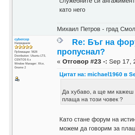
служебните си ангажименти
като него
Михаил Петров - град Смо
cybercop
Re: Бъг на фор
Напреднали
пропуснал?
Публикации: 5626
Distribution: Ubuntu LTS,
«
Отговор #23 -:
Sep 17, 
CENTOS 6.x
Window Manager: Xfce,
Gnome 2
Цитат на: michael1960 в Se
Да хубаво, а ще ми кажеш 
плаща на този човек ?
Като стане форум на истин
можем да говорим за пла