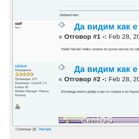
----------------------------------------------------------------
./debian/rules
slaff
Да видим как е
Гост
«
Отговор #1 -:
Feb 28, 20
Haide Nikola! malko ostawa do pyrwa wersiq na cql
c2h5oh
Да видим как е
Напреднали
«
Отговор #2 -:
Feb 28, 20
Публикации: 675
Distribution: CentOS 7.4
Fedora 28
Window Manager: Plasma
Изглежда много добре и ми се струва и по-бърз
Desktop
Страници: [
1
]
Нагоре