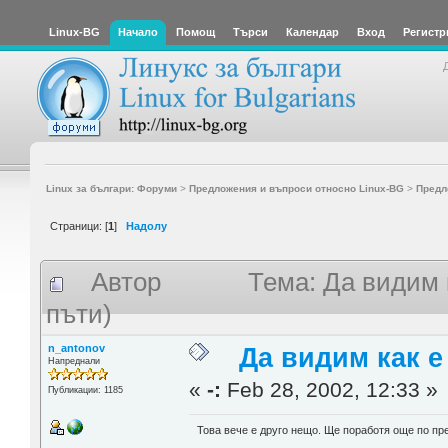
Linux-BG
Начало
Помощ
Търси
Календар
Вход
Регистр
Linux за българи: Форуми
>
Предложения и въпроси относно Linux-BG
>
Предл
Страници: [
1
]
Надолу
Автор
Тема: Да видим 
пъти)
n_antonov
Да видим как е
Напреднали
«
-:
Feb 28, 2002, 12:33 »
Публикации: 1185
Това вече е друго нещо. Ще поработя още по пре