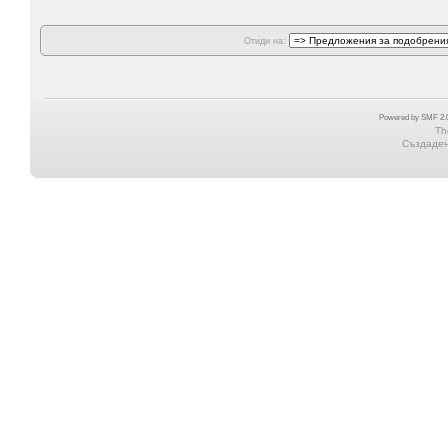
Отиди на:
Powered by SMF 2.0
Th
Създадена