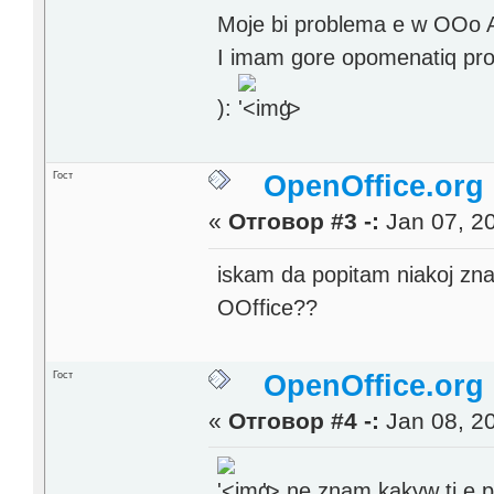
Moje bi problema e w OOo 
I imam gore opomenatiq prob
):
'>
Гост
OpenOffice.org
«
Отговор #3 -:
Jan 07, 20
iskam da popitam niakoj znae 
OOffice??
Гост
OpenOffice.org
«
Отговор #4 -:
Jan 08, 20
'>
ne znam kakyw ti e p