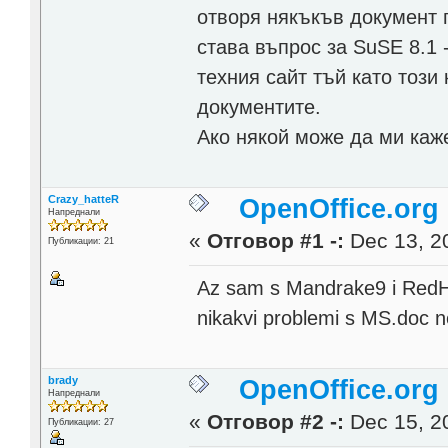
отворя някъкъв документ 
става въпрос за SuSE 8.1 -
техния сайт тъй като този
документите.
Ако някой може да ми каж
Crazy_hatteR
OpenOffice.org
Напреднали
«
Отговор #1 -:
Dec 13, 20
Публикации: 21
Az sam s Mandrake9 i RedHa
nikakvi problemi s MS.doc n
brady
OpenOffice.org
Напреднали
«
Отговор #2 -:
Dec 15, 20
Публикации: 27