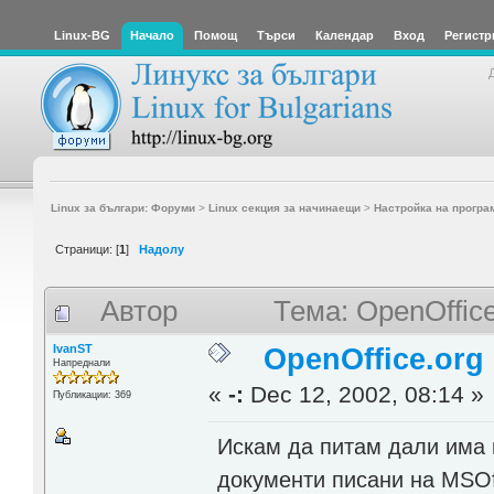
Linux-BG
Начало
Помощ
Търси
Календар
Вход
Регистр
Linux за българи: Форуми
>
Linux секция за начинаещи
>
Настройка на програ
Страници: [
1
]
Надолу
Автор
Тема: OpenOffic
IvanST
OpenOffice.org
Напреднали
«
-:
Dec 12, 2002, 08:14 »
Публикации: 369
Искам да питам дали има 
документи писани на MSOff