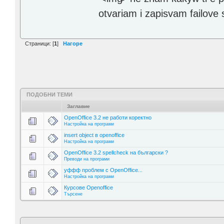
otvariam i zapisvam failove 
Страници: [
1
]
Нагоре
ПОДОБНИ ТЕМИ
Заглавие
OpenOffice 3.2 не работи коректно
Настройка на програми
insert object в openoffice
Настройка на програми
OpenOffice 3.2 spellcheck на български ?
Преводи на програми
уффф проблем с OpenOffice...
Настройка на програми
Курсове Openoffice
Търсене