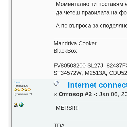
Моментално ти поставям 
да четеш правилата на фо
А по въпроса за споделян
Mandriva Cooker
BlackBox
FV80503200 SL27J, 82437F
ST34572W, M2513A, CDU521
tonidi
internet connec
Напреднали
«
Отговор #2 -:
Jan 06, 20
Публикации: 21
MERSI!!!
TDA