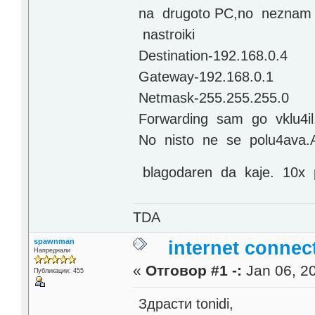
na drugoto PC,no neznam 
nastroiki
Destination-192.168.0.4
Gateway-192.168.0.1
Netmask-255.255.255.0
Forwarding sam go vklu4il
No nisto ne se polu4ava
blagodaren da kaje. 10x p
TDA
spawnman
internet connec
Напреднали
«
Отговор #1 -:
Jan 06, 20
Публикации: 455
Здрасти tonidi,