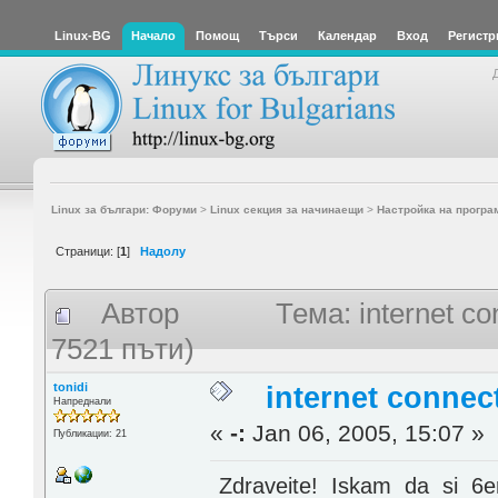
Linux-BG
Начало
Помощ
Търси
Календар
Вход
Регистр
Linux за българи: Форуми
>
Linux секция за начинаещи
>
Настройка на програ
Страници: [
1
]
Надолу
Автор
Тема: internet co
7521 пъти)
tonidi
internet connec
Напреднали
«
-:
Jan 06, 2005, 15:07 »
Публикации: 21
Zdraveite! Iskam da si 6e