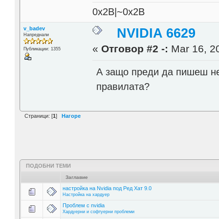
0x2B|~0x2B
v_badev
NVIDIA 6629
Напреднали
«
Отговор #2 -:
Mar 16, 20
Публикации: 1355
А защо преди да пишеш не
правилата?
Страници: [
1
]
Нагоре
ПОДОБНИ ТЕМИ
Заглавие
настройка на Nvidia под Ред Хат 9.0
Настройка на хардуер
Проблем с nvidia
Хардуерни и софтуерни проблеми