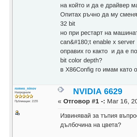
на който и да е драйвер м
Опитах ръчно да му сменя 
32 bit
но при рестарт на машина
can&#180;t enable x server
оправих го както и да е п
bit color depth?
в X86Config го имам като 
romeo_ninov
NVIDIA 6629
Напреднали
«
Отговор #1 -:
Mar 16, 20
Публикации: 2155
Извинявай за тъпия въпрос
дълбочина на цвета?