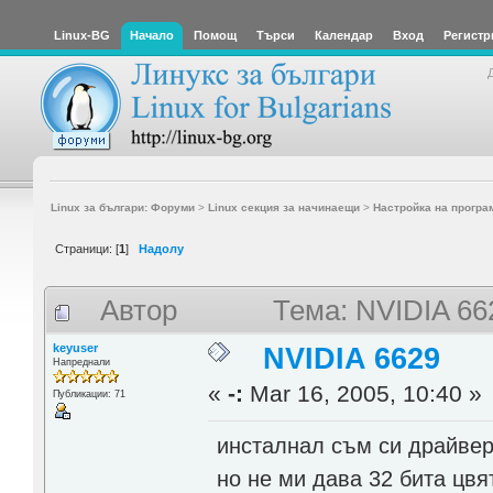
Linux-BG
Начало
Помощ
Търси
Календар
Вход
Регистр
Linux за българи: Форуми
>
Linux секция за начинаещи
>
Настройка на програ
Страници: [
1
]
Надолу
Автор
Тема: NVIDIA 66
keyuser
NVIDIA 6629
Напреднали
«
-:
Mar 16, 2005, 10:40 »
Публикации: 71
инсталнал съм си драйвери
но не ми дава 32 бита цвят