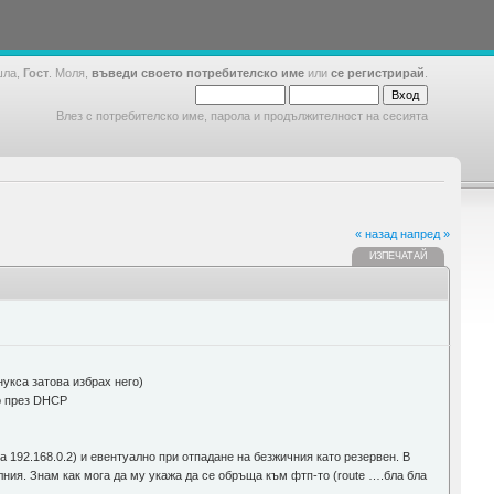
шла,
Гост
. Моля,
въведи своето потребителско име
или
се регистрирай
.
Влез с потребителско име, парола и продължителност на сесията
« назад
напред »
ИЗПЕЧАТАЙ
укса затова избрах него)
но през DHCP
а 192.168.0.2) и евентуално при отпадане на безжичния като резервен. В
ния. Знам как мога да му укажа да се обръща към фтп-то (route ….бла бла