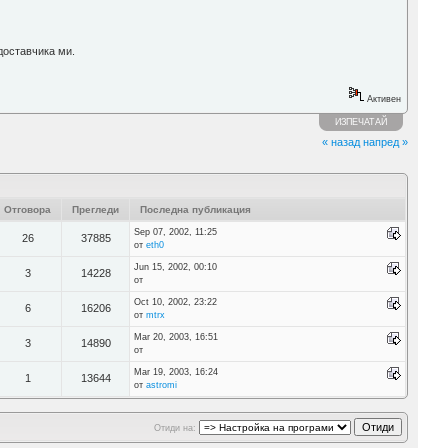
доставчика ми.
Активен
ИЗПЕЧАТАЙ
« назад
напред »
Отговора
Прегледи
Последна публикация
Sep 07, 2002, 11:25
26
37885
от
eth0
Jun 15, 2002, 00:10
3
14228
от
Oct 10, 2002, 23:22
6
16206
от
mtrx
Mar 20, 2003, 16:51
3
14890
от
Mar 19, 2003, 16:24
1
13644
от
astromi
Отиди на: