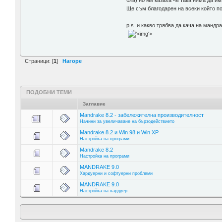
бла) но ми казаха че така няма да им
Ще съм благодарен на всеки който п
p.s. и какво трябва да кача на манд
'>
Страници: [
1
]
Нагоре
ПОДОБНИ ТЕМИ
Заглавие
Mandrake 8.2 - забележителна производителност
Начини за увеличаване на бързодействието
Mandrake 8.2 и Win 98 и Win XP
Настройка на програми
Mandrake 8.2
Настройка на програми
MANDRAKE 9.0
Хардуерни и софтуерни проблеми
MANDRAKE 9.0
Настройка на хардуер