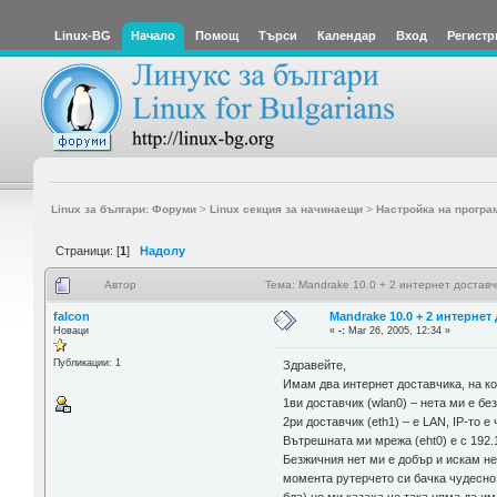
Linux-BG
Начало
Помощ
Търси
Календар
Вход
Регистр
Linux за българи: Форуми
>
Linux секция за начинаещи
>
Настройка на програ
Страници: [
1
]
Надолу
Автор
Тема: Mandrake 10.0 + 2 интернет достав
falcon
Mandrake 10.0 + 2 интернет
Новаци
«
-:
Mar 26, 2005, 12:34 »
Публикации: 1
Здравейте,
Имам два интернет доставчика, на к
1ви доставчик (wlan0) – нета ми е б
2ри доставчик (eth1) – е LAN, IP-то 
Вътрешната ми мрежа (eht0) е с 192.
Безжичния нет ми е добър и искам не
момента рутерчето си бачка чудесно 