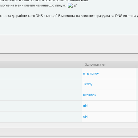
ам включен firewall за тази мрежа а за мен е важно това.
омогне на мен - клетия начинаещ с линукс
раке-а за да работи като DNS сървър? В момента на клиентите раздава за DNS ип-то на 
Започната от
n_antonov
Teddy
Kreichek
ciki
ciki