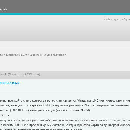
ирай
Добре дошъл/до
ми
>
Mandrake 10.0 + 2 интернет доставчика?
чика? (Прочетена 8572 пъти)
 доставчика?
омпютъра който съм заделил за рутер съм си качил Мандраке 10.0 (начинаещ съм с лин
езжичен, хващам го с карта на USB, IP адреса е реален (213.х.х.х) задавано автоматич
е частно (192.168.0.х) зададено твърдо (не се използва DHCP)
168.1.х
го да ползвам за интернет, на кабелния пък искам да използвам само фтп-то (което е н
с безжичния – не е проблем да му сложа още една мрежова карта за да вкарам и кабел