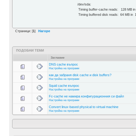
/dev/sda:
Timing buffer-cache reads: 128 MB i
Timing buffered disk reads: 64 MB in
Страници: [
1
]
Нагоре
ПОДОБНИ ТЕМИ
Заглавие
DNS cache въпрос
Настройка на програми
как да забраня disk cache и disk buffers?
Настройка на програми
Squid cache въпрос
Настройка на програми
Fc-cache не намира конфигурационния си файл
Настройка на програми
Convert linux-based physical to virtual machine
Настройка на програми