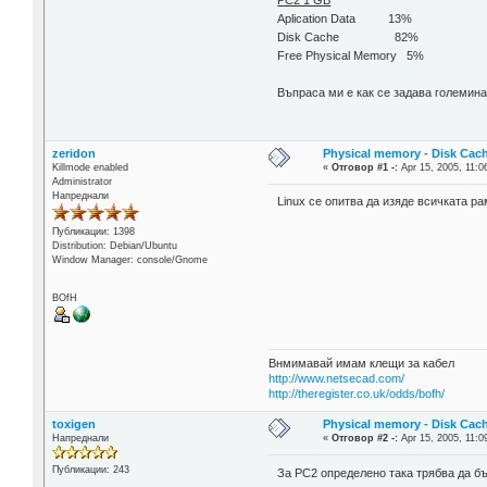
PC2 1 GB
Aplication Data 13%
Disk Cache 82%
Free Physical Memory 5%
Въпраса ми е как се задава големинат
zeridon
Physical memory - Disk Cac
Killmode enabled
«
Отговор #1 -:
Apr 15, 2005, 11:0
Administrator
Напреднали
Linux се опитва да изяде всичката ра
Публикации: 1398
Distribution: Debian/Ubuntu
Window Manager: console/Gnome
BOfH
Внмимавай имам клещи за кабел
http://www.netsecad.com/
http://theregister.co.uk/odds/bofh/
toxigen
Physical memory - Disk Cac
Напреднали
«
Отговор #2 -:
Apr 15, 2005, 11:0
Публикации: 243
За PC2 определено така трябва да бъд