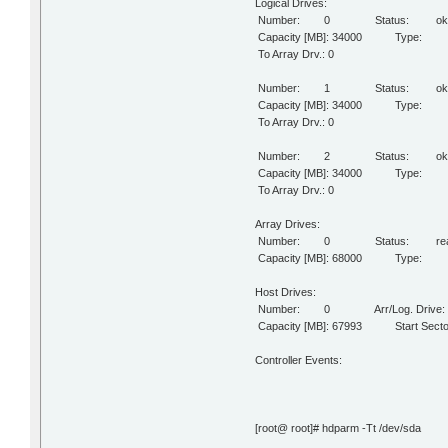
Logical Drives:
Number: 0 Status: o
Capacity [MB]: 34000 Type:
To Array Drv.: 0
Number: 1 Status: o
Capacity [MB]: 34000 Type:
To Array Drv.: 0
Number: 2 Status: o
Capacity [MB]: 34000 Type:
To Array Drv.: 0
Array Drives:
Number: 0 Status: rea
Capacity [MB]: 68000 Type:
Host Drives:
Number: 0 Arr/Log. Drive: 
Capacity [MB]: 67993 Start Secto
Controller Events:
[root@ root]# hdparm -Tt /dev/sda