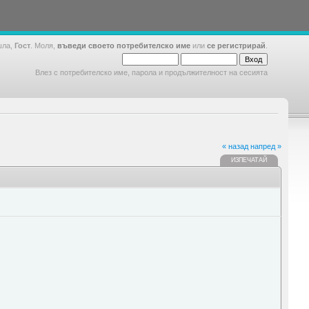
шла,
Гост
. Моля,
въведи своето потребителско име
или
се регистрирай
.
Влез с потребителско име, парола и продължителност на сесията
« назад
напред »
ИЗПЕЧАТАЙ