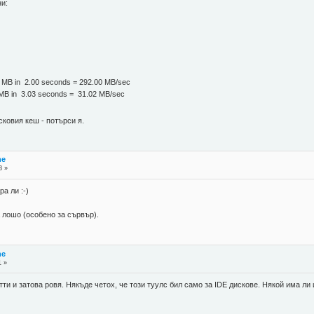
и:
 MB in 2.00 seconds = 292.00 MB/sec
 MB in 3.03 seconds = 31.02 MB/sec
ковия кеш - потърси я.
he
8 »
а ли :-)
 лошо (особено за сървър).
he
1 »
ти и затова ровя. Някъде четох, че този туулс бил само за IDE дискове. Някой има ли