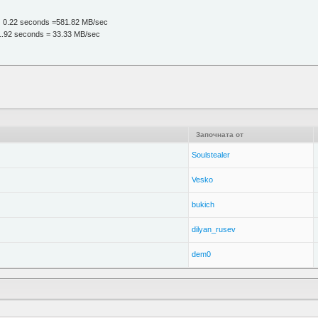
n 0.22 seconds =581.82 MB/sec
 1.92 seconds = 33.33 MB/sec
Започната от
Soulstealer
Vesko
bukich
dilyan_rusev
dem0