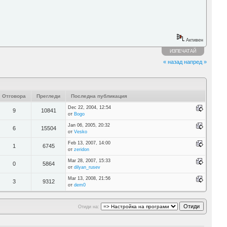
Активен
ИЗПЕЧАТАЙ
« назад
напред »
Отговора
Прегледи
Последна публикация
Dec 22, 2004, 12:54
9
10841
от
Bogo
Jan 06, 2005, 20:32
6
15504
от
Vesko
Feb 13, 2007, 14:00
1
6745
от
zeridon
Mar 28, 2007, 15:33
0
5864
от
dilyan_rusev
Mar 13, 2008, 21:56
3
9312
от
dem0
Отиди на: