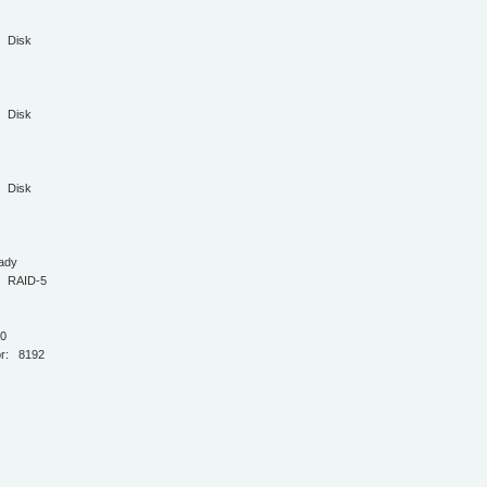
k
 Disk
k
 Disk
k
 Disk
dy
 RAID-5
0
r: 8192