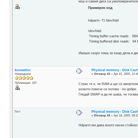
кеш и самия диск са умопомрачителн
Примерен код
hdparm -Tt /dev/hdd
/dev/hdd:
Timing buffer-cache reads: 584
Timing buffered disk reads: 94
Имаше скоро тема за swap дяла и дис
kostadinz
Physical memory - Disk Cac
Напреднали
«
Отговор #3 -:
Apr 15, 2005, 12:4
Публикации: 197
Страх те е, че RAM-а ще се амортизир
колкото повече се ползва - по-добре.
Гледай SWAP-а да не шава, че тогава
Physical memory - Disk Cac
Гост
«
Отговор #4 -:
Apr 16, 2005, 09:1
Hdparm ми дава много ниски стойност