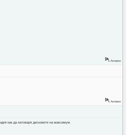
Активен
Активен
 идея как да натоваря дисковете на максимум.