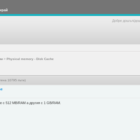
ирай
Добре дошъл/до
ми
>
Physical memory - Disk Cache
етена 10795 пъти)
he
е с 512 MB/RAM а другия с 1 GB/RAM.