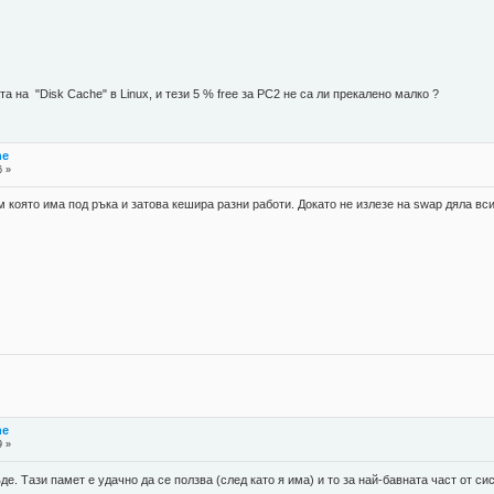
а на "Disk Cache" в Linux, и тези 5 % free за PC2 не са ли прекалено малко ?
he
6 »
м която има под ръка и затова кешира разни работи. Докато не излезе на swap дяла вси
he
9 »
е. Тази памет е удачно да се ползва (след като я има) и то за най-бавната част от с