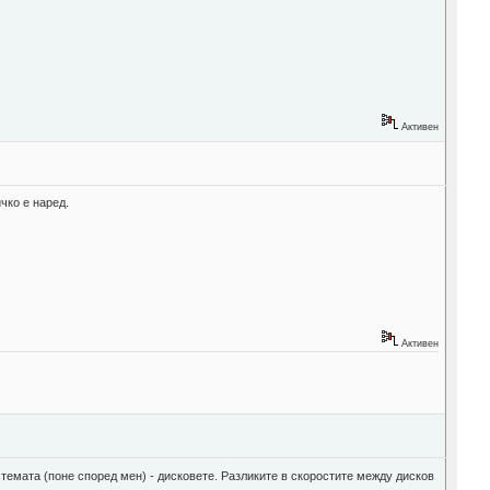
Активен
чко е наред.
Активен
истемата (поне според мен) - дисковете. Разликите в скоростите между дисков