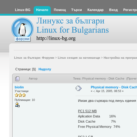
Linux-BG
Начало
Помощ
Търси
Календар
Вход
Регистр
Linux за българи: Форуми
>
Linux секция за начинаещи
>
Настройка на програ
Страници: [
1
]
Надолу
Автор
Тема: Physical memory - Disk Cache (Проч
biolin
Physical memory - Disk Cac
Участници
«
-:
Apr 15, 2005, 08:53 »
Публикации: 10
Имам два сървара под линуь единия 
PC1 512 MB
Aplication Data 16%
Disk Cache 7%
Free Physical Memory 74%