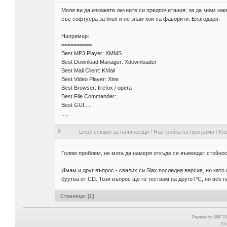
Моля ви да изкажете личните си предпочитания, за да знам как
със софтуера за linux и не знам кои са фаворити. Благодаря.
Например:
==========
Best MP3 Player: XMMS
Best Download Manager: Xdownloader
Best Mail Client: KMail
Best Video Player: Xine
Best Browser: firefox / opera
Best File Commander:.....
Best GUI:....
.....
9
Linux секция за начинаещи
/
Настройка на програми
/
Kno
Голям проблем, не мога да намеря откъде се въвеждат стойности
Имам и друг въпрос - свалих си Slax последна версия, но като
буутва от CD. Този въпрос ще го тествам на друго PC, но все п
Страници: [
1
]
Powered by SMF 2.0
Th