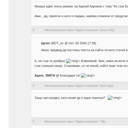
Имаше един техно ремикс на Карней Карнеев с това "Аз съм Бъ
Ами... да, приятно е като го видиш, навява спомени от преду
3
Нетехнически теми
/
Идеи и мнения
/
Linux FAQ
Цитат
(BOT_ev @ Окт. 05 2004,17:38)
Имах предвид да постнеш текста на сайта ти като статия в 
А, не съм те разбрал
'>
Извинявай. Ами, няма ли вече н
съм сгрешил нещо. Съмнявам, се че някой, който знае тези осн
Agent_SMITH @
Благодаря ти!
'>
4
Нетехнически теми
/
Идеи и мнения
/
Хей хора
Защо цял раздел, като може да е една темичка?
'>
5
Нетехнически теми
/
Идеи и мнения
/
Tilix