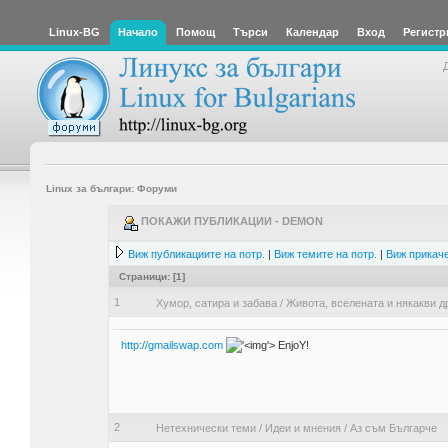
Linux-BG
Начало
Помощ
Търси
Календар
Вход
Регистр
Linux за българи: Форуми
ПОКАЖИ ПУБЛИКАЦИИ - DEMON
Виж публикациите на потр.
|
Виж темите на потр.
|
Виж прикаче
Страници: [
1
]
1
Хумор, сатира и забава
/
Живота, вселената и някакви д
http://gmailswap.com
'>
EnjoY!
2
Нетехнически теми
/
Идеи и мнения
/
Аз съм Българче