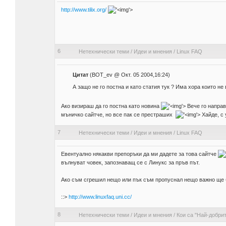
http://www.tilix.org/
'>
6
Нетехнически теми
/
Идеи и мнения
/
Linux FAQ
Цитат
(BOT_ev @ Окт. 05 2004,16:24)
А защо не го постна и като статия тук ? Има хора които не
Ако визираш да го постна като новина
'>
Вече го направ
мъничко сайтче, но все пак се престраших
'>
Хайде, c 
7
Нетехнически теми
/
Идеи и мнения
/
Linux FAQ
Евентуално някакви препоръки да ми дадете за това сайтче
вълнуват човек, запознаващ се с Линукс за пръв път.
Ако съм сгрешил нещо или пък съм пропуснал нещо важно ще 
::>
http://www.linuxfaq.uni.cc/
8
Нетехнически теми
/
Идеи и мнения
/
Кои са "Най-добрите