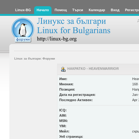
Linux-BG
Начало
Помощ
Търси
Календар
Вход
Регистр
Linux за българи: Форуми
НАКРАТКО - HEAVENWARRIOR
Име:
Hea
Мнения:
168 
Позиция:
Нап
Дата на регистрация:
Jan 
Последно Активен:
Apr 
ICQ:
AIM:
MSN:
YIM:
Мейл:
скр
Уеб страница: