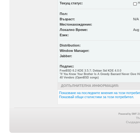
Текущ статус:
Н
Пол:
Възраст:
N/A
Местонахождение:
Локално Време:
Aug 
Език:
Distribution:
Window Manager:
Jabber:
Подпис:
FreeBSD 6.2 KDE 3.5.7; Debian Sid KDE 4.0.0
"If You Know Your Brother Is A Greedy Bastard Never Give 
40 Vendors (OpenBSD songs)
ДОПЪЛНИТЕЛНА ИНФОРМАЦИЯ:
Показване на последните мнения на този потребит
Показвай общи статистики за този потребител.
Powered by SMF 2.0
Th
Създадена