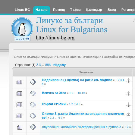
Linux-BG
Начало
Помощ
Търси
Календар
Вход
Регистр
Linux за българи: Форуми
>
Linux секция за начинаещи
>
Настройка на програ
Страници: [
1
]
2
3
...
886
Надолу
Заглавие
Подписване (+ щампа) на pdf с ел. подпис
«
1
2
3
4
5
»
Всичко за Xfce
«
1
2
...
18
19
»
Първи стъпки
«
1
2
3
4
5
»
Gnome 3, разни благинки за споделяне включете
се!
«
1
2
...
6
7
»
Двупосочен английско-български речник с python 3
«
1
2
»