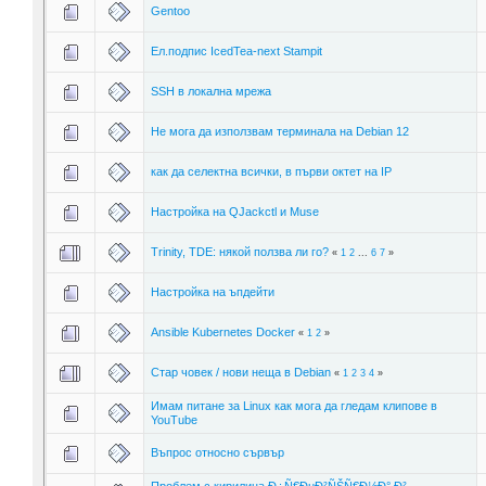
Gentoo
Ел.подпис IcedTea-next Stampit
SSH в локална мрежа
Не мога да използвам терминала на Debian 12
как да селектна всички, в първи октет на IP
Настройка на QJackctl и Muse
Trinity, TDE: някой ползва ли го?
«
1
2
...
6
7
»
Настройка на ъпдейти
Ansible Kubernetes Docker
«
1
2
»
Стар човек / нови неща в Debian
«
1
2
3
4
»
Имам питане за Linux как мога да гледам клипове в
YouTube
Въпрос относно сървър
Проблем с кирилица Ð¿Ñ€ÐµÐ²ÑŠÑ€Ð½Ð° Ð²