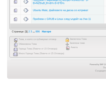
Ð»ÑŽÐ±Ð¸Ð¼Ð¾ Ð·Ð°Ð½
Ubuntu Mate, файловете на диска се изтриват
Проблем с GRUB и Linux след ъпдейт на Уин 11
Страници: [
1
]
2
3
...
886
Нагоре
Заключена Тема
Тема, в която си публикувал отговор
Залепени теми
Обикновена Тема
Анкета
Гореща Тема (Повече от 15 Отговора)
Много Гореща Тема (Повече от 25 Отговора)
Powered by SMF 2.0
Th
Създадена