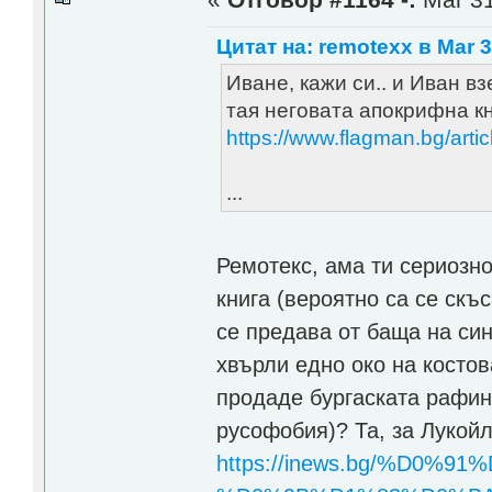
Цитат на: remotexx в Mar 3
Иване, кажи си.. и Иван вз
тая неговата апокрифна кн
https://www.flagman.bg/arti
...
Ремотекс, ама ти сериозно
книга (вероятно са се скъ
се предава от баща на син
хвърли едно око на костов
продаде бургаската рафине
русофобия)? Та, за Лукойл
https://inews.bg/%D0