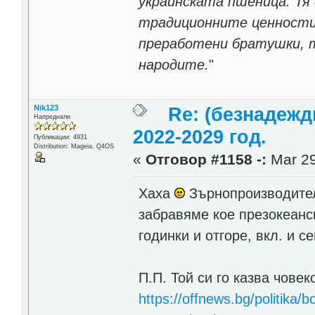
украинската пшеница. Тя
традиционните ценности
преработени братушки, т
народите.
"
Nik123
Re: (безнадежд
Напреднали
2022-2029 год.
Публикации: 4931
Distribution: Mageia, Q4OS
«
Отговор #1158 -:
Mar 29
Хаха
Зърнопроизводители
забравяме кое презокеанс
годинки и отгоре, вкл. и 
П.П. Той си го казва чове
https://offnews.bg/politika/b