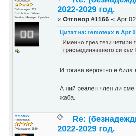
Напреднали
2022-2029 год.
Публикации: 722
Distribution: Debian
«
Отговор #1166 -:
Apr 02
Window Manager: Openbox
Цитат на: remotexx в Apr 0
Именно през тези четири г
присъединяването си към Е
И тогава вероятно е била
А ний реален член ли сме 
жаба.
remotexx
Re: (безнадежд
Напреднали
2022-2029 год.
Публикации: 5886