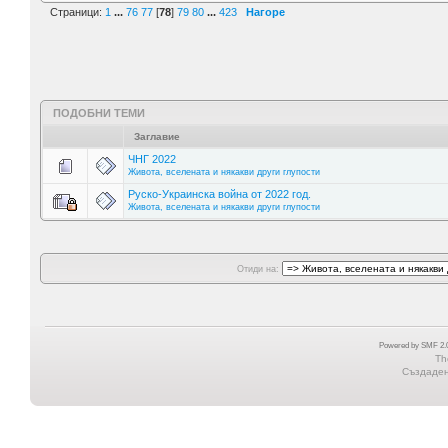
Страници:
1
...
76
77
[
78
]
79
80
...
423
Нагоре
ПОДОБНИ ТЕМИ
Заглавие
ЧНГ 2022
Живота, вселената и някакви други глупости
Руско-Украинска война от 2022 год.
Живота, вселената и някакви други глупости
Отиди на:
Powered by SMF 2.0
Th
Създадена