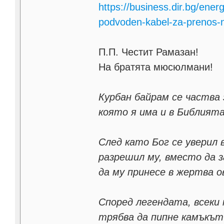
https://business.dir.bg/ene
podvoden-kabel-za-prenos-
П.П. Честит Рамазан!
На братята мюсюлмани!
Курбан байрам се частва
която я има и в Библията,
След като Бог се уверил 
разрешил му, вместо да з
да му принесе в жертва о
Според легендата, всеки
трябва да пипне камъкът