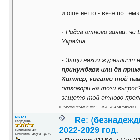
и още нещо - вече по тема
- Радев отново заяви, че
Украйна.
- Защо някой журналист н
принуждава или да прик
Хитлер, когато той нав
отговори на този въпрос?
защото той отново проя
«
Последна редакция: Mar 31, 2023, 08:24 от remotexx
»
Nik123
Re: (безнадежд
Напреднали
2022-2029 год.
Публикации: 4931
Distribution: Mageia, Q4OS
«
Отговор #1164 -:
Mar 31