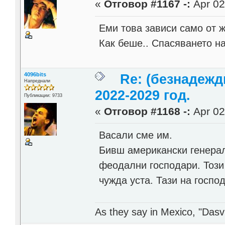
«
Отговор #1167 -:
Apr 02
Еми това зависи само от ж
Как беше.. Спасяването на
4096bits
Re: (безнадежд
Напреднали
2022-2029 год.
Публикации: 9733
«
Отговор #1168 -:
Apr 02
Васали сме им.
Бивш американски генерал
феодални господари. Този
чужда уста. Тази на госпо
As they say in Mexico, "Dasvi