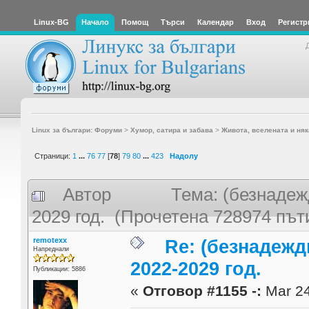
Linux-BG
Начало
Помощ
Търси
Календар
Вход
Регистр
Linux за българи: Форуми
>
Хумор, сатира и забава
>
Живота, вселената и няк
Страници:
1
...
76
77
[
78
]
79
80
...
423
Надолу
Автор
Тема: (безнадеж
2029 год. (Прочетена 728974 път
remotexx
Re: (безнадежд
Напреднали
2022-2029 год.
Публикации: 5886
«
Отговор #1155 -:
Mar 24