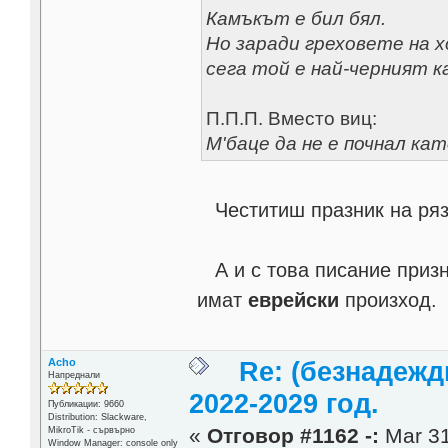
Камъкът е бил бял.
Но заради греховете на 
сега той е най-черният к
П.П.П. Вместо виц:
М'баце да не е почнал ка
Честитиш празник на ря
А и с това писание призн
имат
еврейски
произход.
Acho
Re: (безнадежд
Напреднали
2022-2029 год.
Публикации: 9660
Distribution: Slackware,
«
Отговор #1162 -:
Mar 31
MikroTik - сървърно
Window Manager: console only