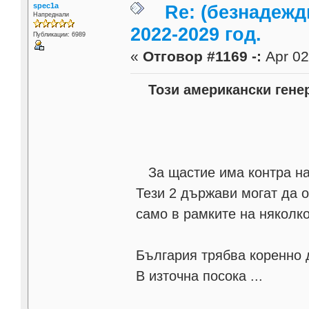
spec1a
Re: (безнадежд
Напреднали
2022-2029 год.
Публикации: 6989
«
Отговор #1169 -:
Apr 02
Този американски генер
За щастие има контра на 
Тези 2 държави могат да 
само в рамките на няколко
България трябва коренно 
В източна посока ...