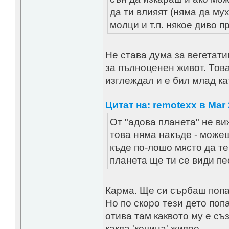
да ти влияят (няма да му
молци и т.п. някое диво п
Не става дума за вегетати
за пълноценен живот. Това 
изглеждал и е бил млад к
Цитат на: remotexx в Mar 
От "адова планета" не ви
това няма накъде - можеш
къде по-лошо място да те
планета ще ти се види пе
Карма. Ще си сърбаш попа
Но по скоро тези дето поп
отива там каквото му е съ
каква 'кочина' живее.