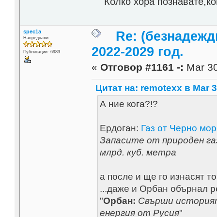
Колко хора познавате,кои
spec1a
Re: (безнадежд
Напреднали
2022-2029 год.
Публикации: 6989
«
Отговор #1161 -:
Mar 30
Цитат на: remotexx в Mar 3
А ние кога?!?
Ердоган:
Газ от Черно мор
Запасите от природен га
млрд. куб. метра
а после и ще го изнасят то
...даже и Орбан обърнал 
"
Орбан:
Свърши историят
енергия от Русия
"