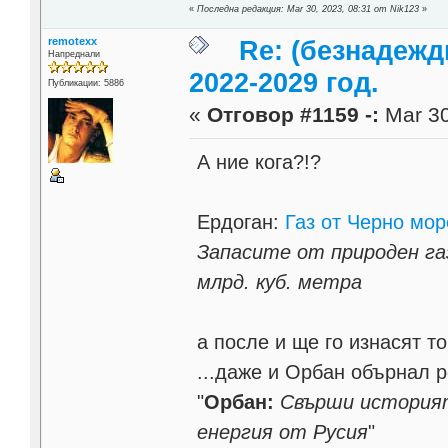
«
Последна редакция: Mar 30, 2023, 08:31 от Nik123
»
remotexx
Re: (безнадежд
Напреднали
2022-2029 год.
Публикации: 5886
«
Отговор #1159 -:
Mar 30
А ние кога?!?
Ердоган:
Газ от Черно мор
Запасите от природен газ
млрд. куб. метра
а после и ще го изнасят то
...даже и Орбан обърнал 
"
Орбан:
Свърши историят
енергия от Русия
"