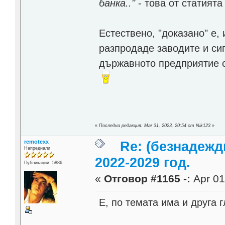
банка.."
- това от статията
Естествено, "доказано" е,
разпродаде заводите и сиг
държавното предприятие с
«
Последна редакция: Mar 31, 2023, 20:54 от Nik123
»
remotexx
Re: (безнадежд
Напреднали
2022-2029 год.
Публикации: 5886
«
Отговор #1165 -:
Apr 01
Е, по темата има и друга 