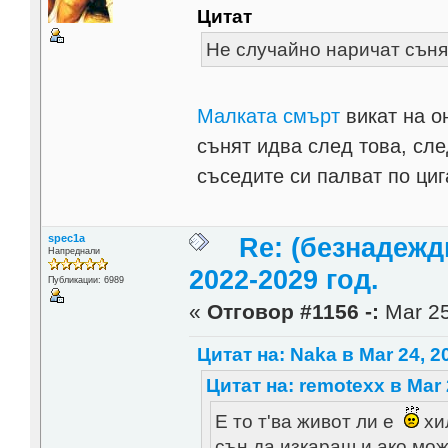
Цитат
Не случайно наричат съня
Малката смърт
викат на он
сънят идва след това, сле
съседите си палват по ци
spec1a
Re: (безнадежд
Напреднали
2022-2029 год.
Публикации: 6989
«
Отговор #1156 -:
Mar 25
Цитат на: Naka в Mar 24, 2
Цитат на: remotexx в Mar 
Е то т'ва живот ли е
хил
сън да изкараш и ако мо