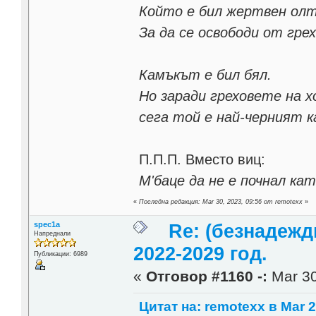
Който е бил жертвен олт
За да се освободи от гре
Камъкът е бил бял.
Но заради греховете на х
сега той е най-черният к
П.П.П. Вместо виц:
М'баце да не е почнал ка
«
Последна редакция: Mar 30, 2023, 09:56 от remotexx
»
spec1a
Re: (безнадежд
Напреднали
2022-2029 год.
Публикации: 6989
«
Отговор #1160 -:
Mar 30
Цитат на: remotexx в Mar 2