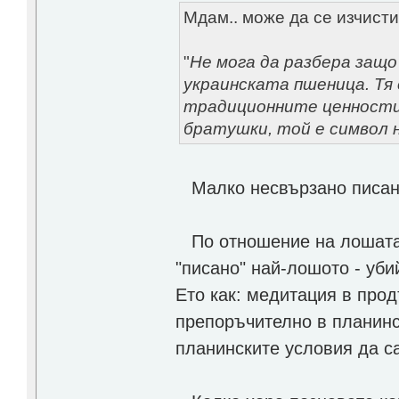
Мдам.. може да се изчисти
"
Не мога да разбера защо
украинската пшеница. Тя
традиционните ценности
братушки, той е символ 
Малко несвързано писание
По отношение на лошата к
"писано" най-лошото - уби
Ето как: медитация в про
препоръчително в планинс
планинските условия да са