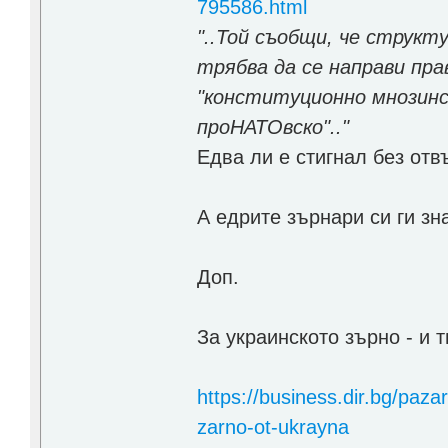
795586.html
"..Той съобщи, че структ
трябва да се направи пр
"конституционно мнозинст
проНАТОвско".."
Едва ли е стигнал без отв
А едрите зърнари си ги зна
Доп.
За украинското зърно - и 
https://business.dir.bg/paza
zarno-ot-ukrayna