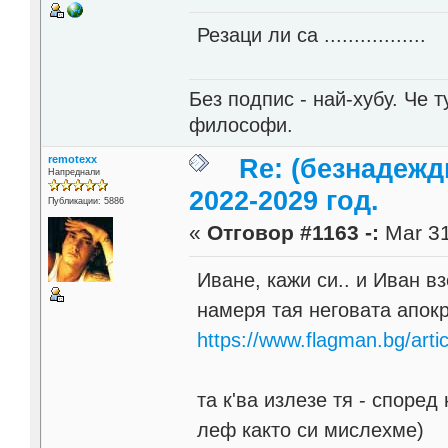
Резаци ли са .................
Без подпис - най-хубу. Че 
философи.
remotexx
Re: (безнадежд
Напреднали
2022-2029 год.
Публикации: 5886
«
Отговор #1163 -:
Mar 31
Иване, кажи си.. и Иван вз
намеря тая неговата апок
https://www.flagman.bg/arti
та к'ва излезе тя - според
леф както си мислехме)