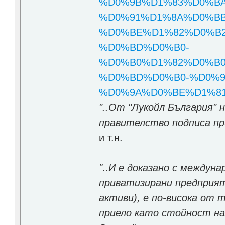
%D0%9B%D1%83%D0%B
%D0%91%D1%8A%D0%B
%D0%BE%D1%82%D0%B
%D0%BD%D0%B0-
%D0%B0%D1%82%D0%B
%D0%BD%D0%B0-%D0%9
%D0%9A%D0%BE%D1%81%D
"..От "Лукойл България"
правителство подписа пр
и т.н.
"..И е
доказано
с междунар
приватизирани предприят
активи), е по-висока от
приело като стойност на