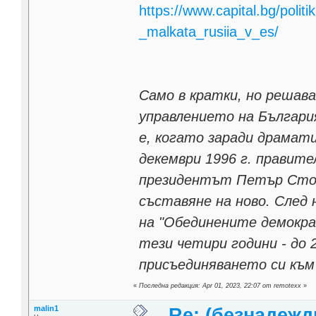
https://www.capital.bg/poli
_malkata_rusiia_v_es/
Само в кратки, но решав
управлението на Българи
е, когато заради драмати
декември 1996 г. правит
президентът Петър Стоя
съставяне на ново. След
на "Обединените демокра
тези четири години - до 
присъединяването си към
«
Последна редакция: Apr 01, 2023, 22:07 от remotexx
»
malin1
Re: (безнадежд