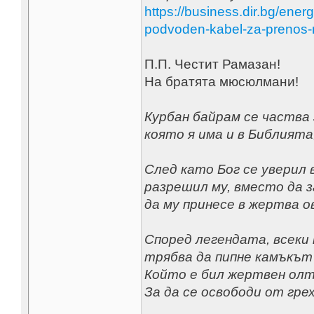
https://business.dir.bg/ene
podvoden-kabel-za-prenos-
П.П. Честит Рамазан!
На братята мюсюлмани!
Курбан байрам се частва
която я има и в Библията,
След като Бог се уверил 
разрешил му, вместо да з
да му принесе в жертва о
Според легендата, всеки
трябва да пипне камъкът
Който е бил жертвен олт
За да се освободи от гре