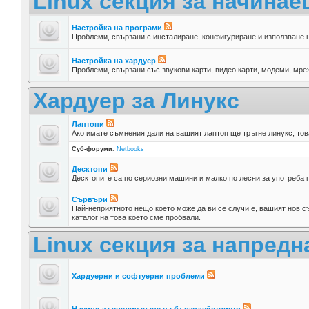
Linux секция за начина
Настройка на програми
Проблеми, свързани с инсталиране, конфигуриране и използване 
Настройка на хардуер
Проблеми, свързани със звукови карти, видео карти, модеми, мреж
Хардуер за Линукс
Лаптопи
Ако имате съмнения дали на вашият лаптоп ще тръгне линукс, тов
Суб-форуми
:
Netbooks
Десктопи
Десктопите са по сериозни машини и малко по лесни за употреба п
Сървъри
Най-неприятното нещо което може да ви се случи е, вашият нов съ
каталог на това което сме пробвали.
Linux секция за напредн
Хардуерни и софтуерни проблеми
Начини за увеличаване на бързодействието