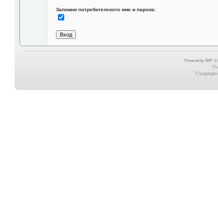
Запомни потребителското име и парола:
Powered by SMF 2.0
Th
Създадена