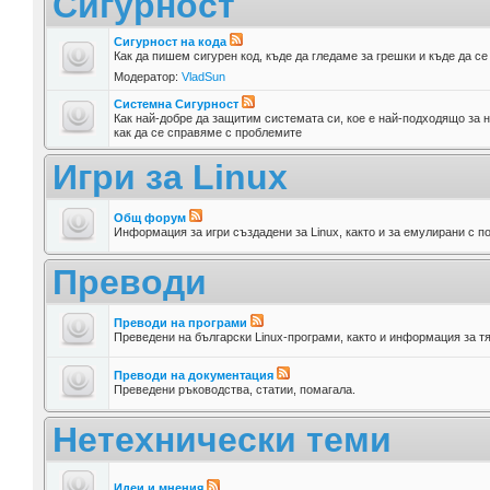
Сигурност
Сигурност на кода
Как да пишем сигурен код, къде да гледаме за грешки и къде да с
Модератор:
VladSun
Системна Сигурност
Как най-добре да защитим системата си, кое е най-подходящо за н
как да се справяме с проблемите
Игри за Linux
Общ форум
Информация за игри създадени за Linux, както и за емулирани с п
Преводи
Преводи на програми
Преведени на български Linux-програми, както и информация за т
Преводи на документация
Преведени ръководства, статии, помагала.
Нетехнически теми
Идеи и мнения