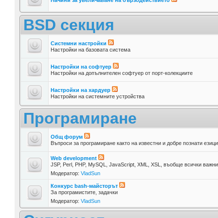
BSD секция
Системни настройки
Настройки на базовата система
Настройки на софтуер
Настройки на допълнителен софтуер от порт-колекциите
Настройки на хардуер
Настройки на системните устройства
Програмиране
Общ форум
Въпроси за програмиране както на известни и добре познати езици,
Web development
JSP, Perl, PHP, MySQL, JavaScript, XML, XSL, въобще всички важн
Модератор:
VladSun
Конкурс bash-майсторът
За програмистите, задачки
Модератор:
VladSun