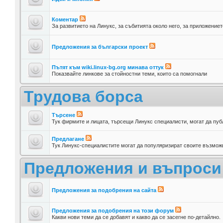
Коментар
За развитието на Линукс, за събитията около него, за приложениет
Предложения за български проект
Пътят към wiki.linux-bg.org минава оттук
Показвайте линкове за стойностни теми, които са помогнали
Трудова борса
Търсене
Тук фирмите и лицата, търсещи Линукс специалисти, могат да пуб
Предлагане
Тук Линукс-специалистите могат да популяризират своите възможн
Предложения и въпроси
Предложения за подобрения на сайта
Предложения за подобрения на този форум
Какви нови теми да се добавят и какво да се засегне по-детайлно.