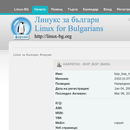
Linux-BG
Начало
Помощ
Търси
Календар
Вход
Регистр
Linux за българи: Форуми
НАКРАТКО - BOP_BOP_MARA
Име:
bop_bop_
Мнения:
2433 (0.37
Позиция:
Напредна
Дата на регистрация:
Jan 04, 20
Последно Активен:
Mar 08, 20
ICQ:
AIM:
MSN:
YIM:
Мейл:
скрит
Уеб страница: