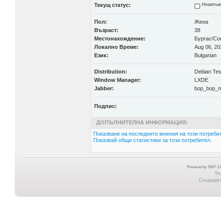
Текущ статус:
Неактив
Пол:
Жена
Възраст:
38
Местонахождение:
Бургас/С
Локално Време:
Aug 06, 20
Език:
Bulgarian
Distribution:
Debian Tes
Window Manager:
LXDE
Jabber:
bop_bop_m
Подпис:
ДОПЪЛНИТЕЛНА ИНФОРМАЦИЯ:
Показване на последните мнения на този потребит
Показвай общи статистики за този потребител.
Powered by SMF 2.0
Th
Създадена