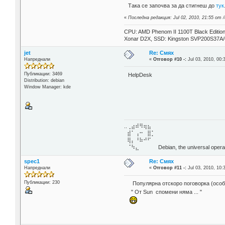
Така се започва за да стигнеш до
тук
«
Последна редакция: Jul 02, 2010, 21:55 от /
CPU: AMD Phenom II 1100T Black Editi
Xonar D2X, SSD: Kingston SVP200S37A
jet
Re: Смях
Напреднали
«
Отговор #10 -:
Jul 03, 2010, 00:
Публикации: 3469
HelpDesk
Distribution: debian
Window Manager: kde
..⢀⣴⠾⠻⢶⣦⠀
⣾⠁⢠⠒⠀⣿⡁
⢿⡄⠘⠷⠚⠋
⠈⠳⣄⠀⠀⠀⠀ Debian, the universal operat
spec1
Re: Смях
Напреднали
«
Отговор #11 -:
Jul 03, 2010, 10:
Публикации: 230
Популярна отскоро поговорка (особе
" От Sun спомени няма ... "