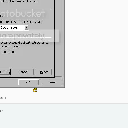
 76F
»
3 »
: