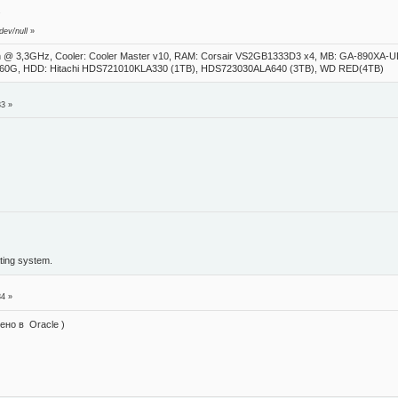
.
dev/null
»
on @ 3,3GHz, Cooler: Cooler Master v10, RAM: Corsair VS2GB1333D3 x4, MB: GA-890XA-
/60G, HDD: Hitachi HDS721010KLA330 (1TB), HDS723030ALA640 (3TB), WD RED(4TB)
33 »
ing system.
34 »
но в Oracle )