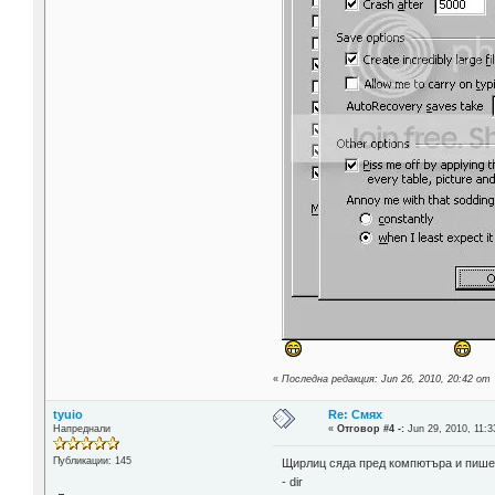
«
Последна редакция: Jun 26, 2010, 20:42 от
tyuio
Re: Смях
Напреднали
«
Отговор #4 -:
Jun 29, 2010, 11:3
Публикации: 145
Щирлиц сяда пред компютъра и пише
- dir