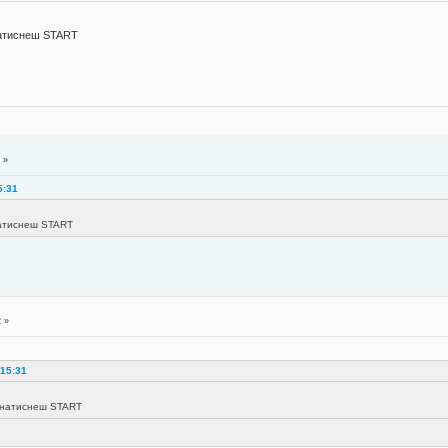
натиснеш START
 »
5:31
натиснеш START
2 »
 15:31
а натиснеш START