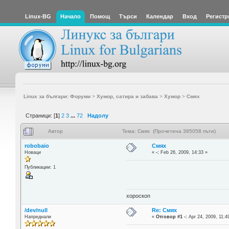
Linux-BG
Начало
Помощ
Търси
Календар
Вход
Регистр
Linux за българи: Форуми
>
Хумор, сатира и забава
>
Хумор
>
Смях
Страници: [
1
]
2
3
...
72
Надолу
Автор
Тема: Смях (Прочетена 385058 пъти)
robobaio
Смях
Новаци
«
-:
Feb 26, 2009, 14:33 »
Публикации: 1
хороскоп
/dev/null
Re: Смях
Напреднали
«
Отговор #1 -:
Apr 24, 2009, 11:4