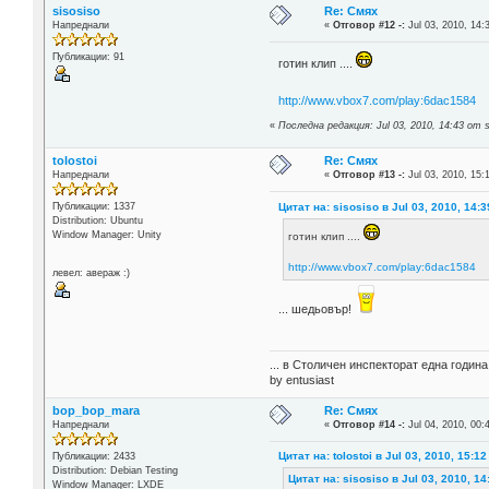
sisosiso
Re: Смях
Напреднали
«
Отговор #12 -:
Jul 03, 2010, 14:
Публикации: 91
готин клип ....
http://www.vbox7.com/play:6dac1584
«
Последна редакция: Jul 03, 2010, 14:43 от s
tolostoi
Re: Смях
Напреднали
«
Отговор #13 -:
Jul 03, 2010, 15:
Цитат на: sisosiso в Jul 03, 2010, 14:3
Публикации: 1337
Distribution: Ubuntu
Window Manager: Unity
готин клип ....
http://www.vbox7.com/play:6dac1584
левел: авераж :)
... шедьовър!
... в Столичен инспекторат една годин
by entusiast
bop_bop_mara
Re: Смях
Напреднали
«
Отговор #14 -:
Jul 04, 2010, 00:
Цитат на: tolostoi в Jul 03, 2010, 15:12
Публикации: 2433
Distribution: Debian Testing
Цитат на: sisosiso в Jul 03, 2010, 14
Window Manager: LXDE