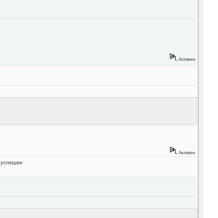
Активен
Активен
" успешен