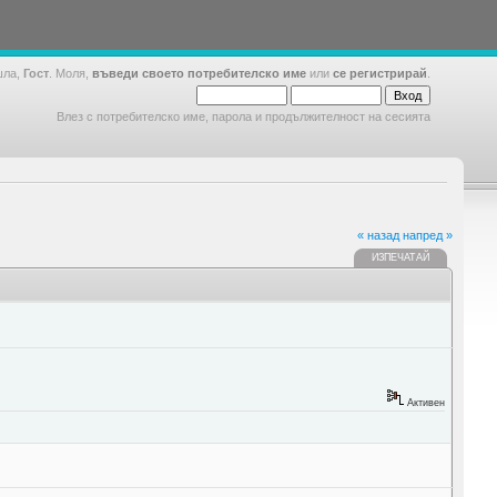
шла,
Гост
. Моля,
въведи своето потребителско име
или
се регистрирай
.
Влез с потребителско име, парола и продължителност на сесията
« назад
напред »
ИЗПЕЧАТАЙ
Активен