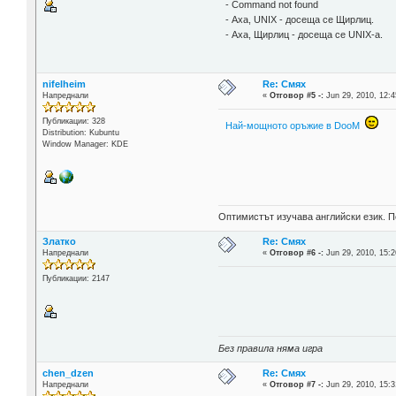
- Command not found
- Аха, UNIX - досеща се Щирлиц.
- Аха, Щирлиц - досеща се UNIX-а.
nifelheim
Re: Смях
Напреднали
«
Отговор #5 -:
Jun 29, 2010, 12:4
Публикации: 328
Най-мощното оръжие в DooM
Distribution: Kubuntu
Window Manager: KDE
Оптимистът изучава английски език. П
Златко
Re: Смях
Напреднали
«
Отговор #6 -:
Jun 29, 2010, 15:2
Публикации: 2147
Без правила няма игра
chen_dzen
Re: Смях
Напреднали
«
Отговор #7 -:
Jun 29, 2010, 15:3