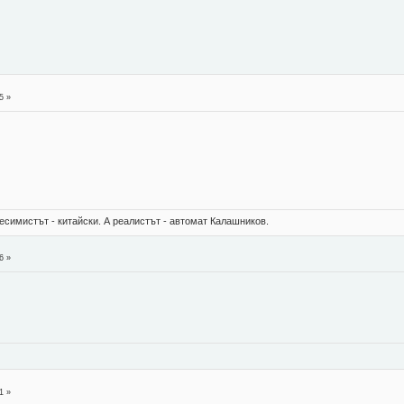
5 »
есимистът - китайски. А реалистът - автомат Калашников.
6 »
1 »