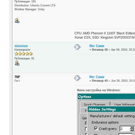
Публикации: 181
Distribution: Ubuntu Current LTS
Window Manager: Unity
CPU: AMD Phenom II 1100T Black Editi
Xonar D2X, SSD: Kingston SVP200S37A
sisosiso
Re: Смях
Напреднали
«
Отговор #2 -:
Apr 09, 2010, 22:2
Публикации: 91
76F
Re: Смях
Гост
«
Отговор #3 -:
Jun 26, 2010, 20:3
Фина настройка на Windows: