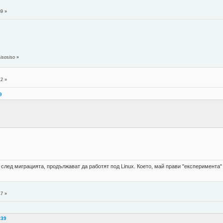
39 »
isosiso
»
12 »
9
а след миграцията, продължават да работят под Linux. Което, май прави "експеримента
47 »
:39