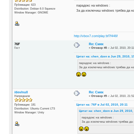
Публикации: 623
парадокс на windows :
Distribution: Debian 6.0 Squeeze
За да изключиш windows трябва да 
Window Manager: GNOME
http://vbox7.com/play:bf7f446f
76F
Re: Смях
Гост
«
Отговор #8 -:
Jul 02, 2010, 20:11
Цитат на: chen_dzen в Jun 29, 2010, 1
парадокс на windows :
За да изключиш windows трябва да 
/dev/null
Re: Смях
Напреднали
«
Отговор #9 -:
Jul 02, 2010, 21:5
Цитат на: 76F в Jul 02, 2010, 20:11
Публикации: 181
Distribution: Ubuntu Current LTS
Цитат на: chen_dzen в Jun 29, 2010,
Window Manager: Unity
парадокс на windows :
За да изключиш windows трябва д