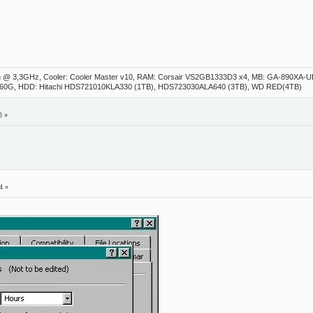
on @ 3,3GHz, Cooler: Cooler Master v10, RAM: Corsair VS2GB1333D3 x4, MB: GA-890XA-
/60G, HDD: Hitachi HDS721010KLA330 (1TB), HDS723030ALA640 (3TB), WD RED(4TB)
6 »
4 »