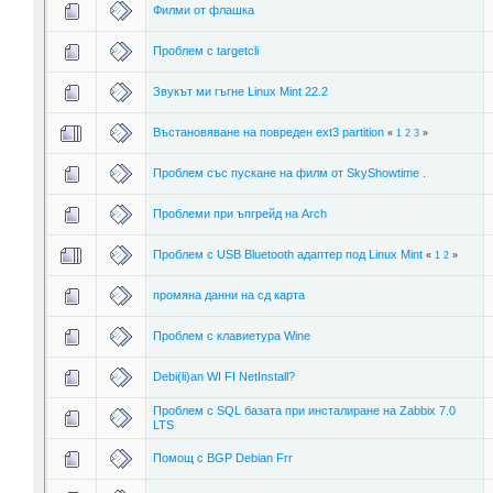
Филми от флашка
Проблем с targetcli
Звукът ми гъгне Linux Mint 22.2
Въстановяване на повреден ext3 partition
«
1
2
3
»
Проблем със пускане на филм от SkyShowtime .
Проблеми при ъпгрейд на Arch
Проблем с USB Bluetooth адаптер под Linux Mint
«
1
2
»
промяна данни на сд карта
Проблем с клавиетура Wine
Debi(li)an WI FI NetInstall?
Проблем с SQL базата при инсталиране на Zabbix 7.0
LTS
Помощ с BGP Debian Frr