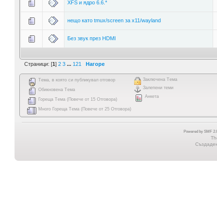
XFS и ядро 6.6.*
нещо като tmux/screen за x11/wayland
Без звук през HDMI
Страници: [
1
]
2
3
...
121
Нагоре
Заключена Тема
Тема, в която си публикувал отговор
Залепени теми
Обикновена Тема
Анкета
Гореща Тема (Повече от 15 Отговора)
Много Гореща Тема (Повече от 25 Отговора)
Powered by SMF 2.0
Th
Създадена