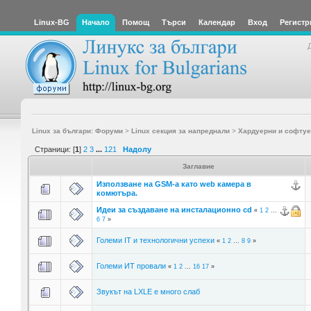
Linux-BG
Начало
Помощ
Търси
Календар
Вход
Регистр
Linux за българи: Форуми
>
Linux секция за напреднали
>
Хардуерни и софтуе
Страници: [
1
]
2
3
...
121
Надолу
Заглавие
Използване на GSM-a като web камера в
комютъра.
Идеи за създаване на инсталационно cd
«
1
2
...
6
7
»
Големи IT и технологични успехи
«
1
2
...
8
9
»
Големи ИТ провали
«
1
2
...
16
17
»
Звукът на LXLE е много слаб