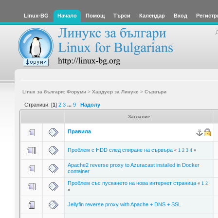
Linux-BG
Начало
Помощ
Търси
Календар
Вход
Регистр
Linux за българи: Форуми
>
Хардуер за Линукс
>
Сървъри
Страници: [
1
]
2
3
...
9
Надолу
Заглавие
Правила
Проблем с HDD след спиране на сървъра
«
1
2
3
4
»
Apache2 reverse proxy to Azuracast installed in Docker
container
Проблем със пускането на нова интернет страница
«
1
2
»
Jellyfin reverse proxy with Apache + DNS + SSL