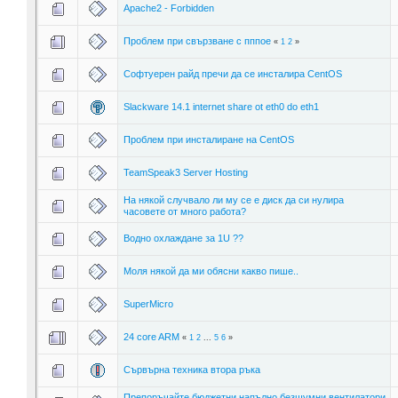
Apache2 - Forbidden
Проблем при свързване с пппое
«
1
2
»
Софтуерен райд пречи да се инсталира CentOS
Slackware 14.1 internet share ot eth0 do eth1
Проблем при инсталиране на CentOS
TeamSpeak3 Server Hosting
На някой случвало ли му се е диск да си нулира
часовете от много работа?
Водно охлаждане за 1U ??
Моля някой да ми обясни какво пише..
SuperMicro
24 core ARM
«
1
2
...
5
6
»
Сървърна техника втора ръка
Препоръчайте бюджетни напълно безшумни вентилатори