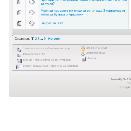
за кутия?
Моля ви намерете ми някакъв евтин sata 3 контролер от
който да бутвам операционн
Въпрос за SSD..
Страници: [
1
]
2
3
...
9
Нагоре
Заключена Тема
Тема, в която си публикувал отговор
Залепени теми
Обикновена Тема
Анкета
Гореща Тема (Повече от 15 Отговора)
Много Гореща Тема (Повече от 25 Отговора)
Powered by SMF 2.0
Th
Създаден