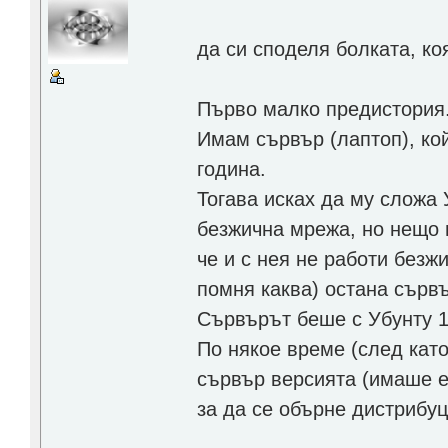
да си споделя болката, ко
Първо малко предистория
Имам сървър (лаптоп), ко
година.
Тогава исках да му сложа 
безжична мрежа, но нещо н
че и с нея не работи безж
помня каква) остана сървъ
Сървърът беше с Убунту 1
По някое време (след кат
сървър версията (имаше е
за да се обърне дистрибуц