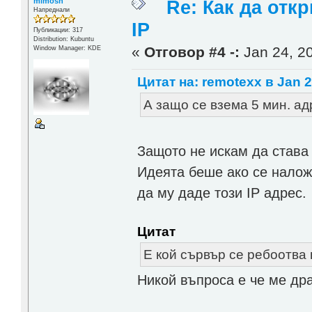
mimosh
Re: Как да отк
Напреднали
IP
Публикации: 317
Distribution: Kubuntu
«
Отговор #4 -:
Jan 24, 20
Window Manager: KDE
Цитат на: remotexx в Jan 2
А защо се взема 5 мин. ад
Защото не искам да става 
Идеята беше ако се налож
да му даде този IP адрес.
Цитат
Е кой сървър се ребоотва 
Никой въпроса е че ме д