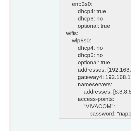
enp3s0:
dhcp4: true
dhcp6: no
optional: true
wifis:
wlp6s0:
dhcp4: no
dhcp6: no
optional: true
addresses: [192.168.1
gateway4: 192.168.1
nameservers:
addresses: [8.8.8.8,8
access-points:
"VIVACOM":
password: "паро