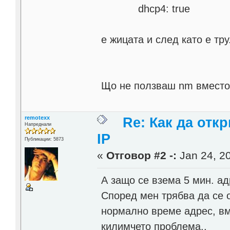
dhcp4: true
е жицата и след като е тру.
Що не ползваш nm вместо 
remotexx
Re: Как да отк
Напреднали
IP
Публикации: 5873
«
Отговор #2 -:
Jan 24, 20
А защо се взема 5 мин. ад
Според мен трябва да се 
нормално време адрес, вме
килимчето проблема..