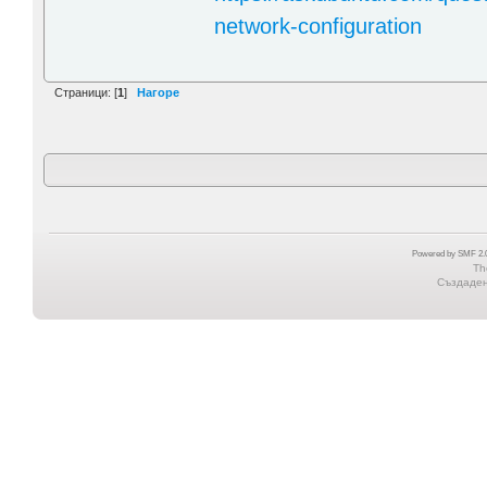
network-configuration
Страници: [
1
]
Нагоре
Powered by SMF 2.0
Th
Създадена