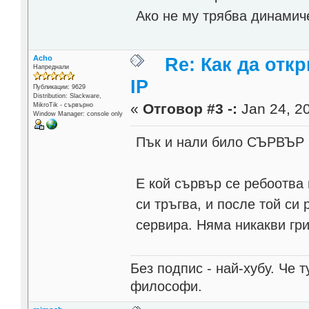
Ако не му трябва динамиче
Acho
Re: Как да отк
Напреднали
IP
Публикации: 9629
Distribution: Slackware,
«
Отговор #3 -:
Jan 24, 20
MikroTik - сървърно
Window Manager: console only
Пък и нали било СЪРВЪР 
Е кой сървър се ребоотва 
си тръгва, и после той си
сервира. Няма никакви гр
Без подпис - най-хубу. Че 
философи.