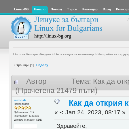
Linux-BG
Начало
Помощ
Търси
Календар
Вход
Регистр
Linux за българи: Форуми
>
Linux секция за начинаещи
>
Настройка на хардуе
Страници: [
1
]
Надолу
Автор
Тема: Как да от
(Прочетена 21479 пъти)
mimosh
Как да открия 
Напреднали
«
-:
Jan 24, 2023, 08:17 »
Публикации: 317
Distribution: Kubuntu
Window Manager: KDE
Здравейте,