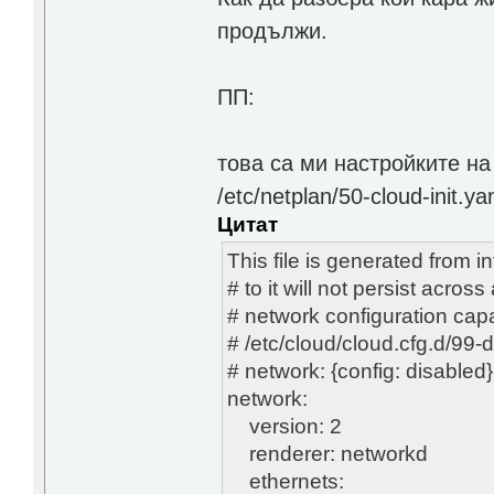
продължи.
ПП:
това са ми настройките на
/etc/netplan/50-cloud-init.ya
Цитат
This file is generated from
# to it will not persist acros
# network configuration capabi
# /etc/cloud/cloud.cfg.d/99-d
# network: {config: disabled}
network:
version: 2
renderer: networkd
ethernets: