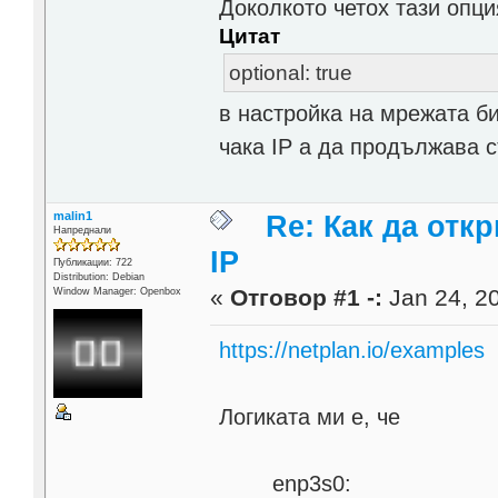
Доколкото четох тази опци
Цитат
optional: true
в настройка на мрежата б
чака IP а да продължава 
malin1
Re: Как да отк
Напреднали
IP
Публикации: 722
Distribution: Debian
«
Отговор #1 -:
Jan 24, 20
Window Manager: Openbox
https://netplan.io/examples
Логиката ми е, че
enp3s0: