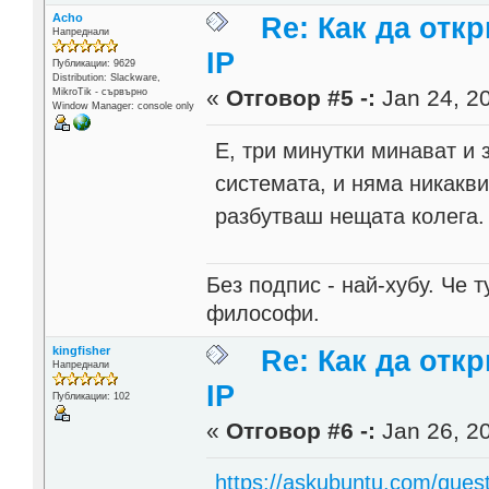
Acho
Re: Как да отк
Напреднали
IP
Публикации: 9629
Distribution: Slackware,
«
Отговор #5 -:
Jan 24, 20
MikroTik - сървърно
Window Manager: console only
Е, три минутки минават и 
системата, и няма никакв
разбутваш нещата колега.
Без подпис - най-хубу. Че 
философи.
kingfisher
Re: Как да отк
Напреднали
IP
Публикации: 102
«
Отговор #6 -:
Jan 26, 20
https://askubuntu.com/quest