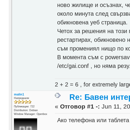
ново жилище и осъзнах, ч
около минута след свързв
обикновена уеб страница.
Четох за решения на този 
рестартирах, обикновено н
съм промениял нищо по ко
В момента съм с powersave 
/etc/gai.conf , но няма рез
2 + 2 = 6 , for extremely larg
malin1
Re: Бавен инте
Напреднали
«
Отговор #1 -:
Jun 11, 20
Публикации: 722
Distribution: Debian
Window Manager: Openbox
Ако телефона или таблета 