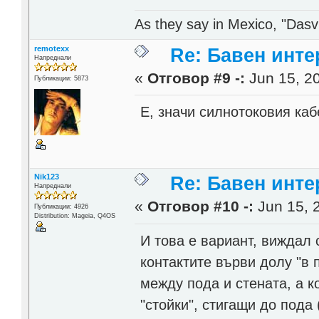
As they say in Mexico, "Dasvi
remotexx
Re: Бавен инте
Напреднали
«
Отговор #9 -:
Jun 15, 20
Публикации: 5873
Е, значи силнотоковия ка
Nik123
Re: Бавен инте
Напреднали
«
Отговор #10 -:
Jun 15, 
Публикации: 4926
Distribution: Mageia, Q4OS
И това е вариант, виждал 
контактите върви долу "в 
между пода и стената, а к
"стойки", стигащи до пода 