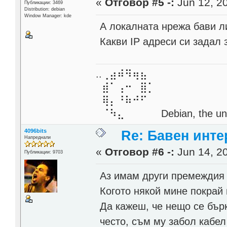
«
Отговор #5 -:
Jun 12, 20
Публикации: 3469
Distribution: debian
Window Manager: kde
А локалната нрежа бави л
Какви IP адреси си задал 
..⢀⣴⠾⠻⢶⣦⠀
⣾⠁⢠⠒⠀⣿⡁
⢿⡄⠘⠷⠚⠋
⠈⠳⣄⠀⠀⠀⠀ Debian, the unive
4096bits
Re: Бавен инте
Напреднали
«
Отговор #6 -:
Jun 14, 20
Публикации: 9703
Аз имам други премеждия 
Когото някой мине покрай
Да кажеш, че нещо се бърк
често, съм му забол кабе