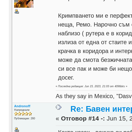
Кримпването ми е перфект
неща, Ремо. Нарочно съм 
наблизо ( рутера е в кор
излиза от една от стаите 
крачка в коридора и интер
може да смота безжичната
си все пак и може би нещо
досег.
«
Последна редакция: Jun 15, 2023, 21:03 от 4096bits
»
As they say in Mexico, "Dasvi
Andronoff
Re: Бавен инте
Напреднали
«
Отговор #14 -:
Jun 15, 
Публикации: 260