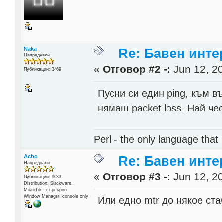
Naka
Re: Бавен инте
Напреднали
«
Отговор #2 -:
Jun 12, 20
Публикации: 3469
Пусни си един ping, към в
нямаш packet loss. Най че
Perl - the only language that
Acho
Re: Бавен инте
Напреднали
«
Отговор #3 -:
Jun 12, 20
Публикации: 9633
Distribution: Slackware,
MikroTik - сървърно
Window Manager: console only
Или едно mtr до някое ста