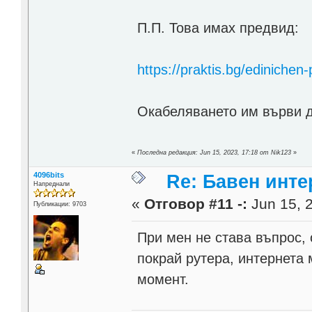
П.П. Това имах предвид:
https://praktis.bg/edinichen
Окабеляването им върви до
«
Последна редакция: Jun 15, 2023, 17:18 от Nik123
»
4096bits
Re: Бавен инте
Напреднали
«
Отговор #11 -:
Jun 15, 2
Публикации: 9703
При мен не става въпрос,
покрай рутера, интернета 
момент.