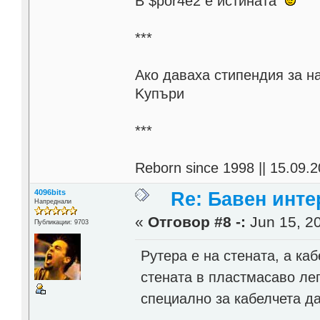
В $por4e2 e истината
***
Aко даваха стипендия за н
Kупъри
***
Reborn since 1998 || 15.09.2
4096bits
Re: Бавен инте
Напреднали
«
Отговор #8 -:
Jun 15, 20
Публикации: 9703
Рутера е на стената, а ка
стената в пластмасаво лег
специално за кабелчета да