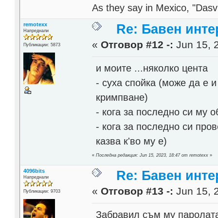
As they say in Mexico, "Dasvi
remotexx
Re: Бавен инте
Напреднали
«
Отговор #12 -:
Jun 15, 
Публикации: 5873
и моите ...няколко цента
- суха спойка (може да е 
кримпване)
- кога за последно си му 
- кога за последно си пров
казва к'во му е)
«
Последна редакция: Jun 15, 2023, 18:47 от remotexx
»
4096bits
Re: Бавен инте
Напреднали
«
Отговор #13 -:
Jun 15, 
Публикации: 9703
Забравил съм му паролата