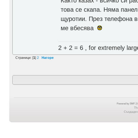
Както казах - всичко си р
това се скапа. Няма панел
щуротии. През телефона в
ме вбесява
2 + 2 = 6 , for extremely larg
Страници: [
1
]
2
Нагоре
Powered by SMF 2.0
Th
Създадена