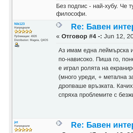
Без подпис - най-хубу. Че 
философи.
Nik123
Re: Бавен инте
Напреднали
«
Отговор #4 -:
Jun 12, 20
Публикации: 4926
Distribution: Mageia, Q4OS
Аз имам една леймърска и
по-нависоко. Пиша го, пон
е играл ролята на екранир
(много уреди, + метална з
дропваше връзката. Качих
спряха проблемите с безж
jet
Re: Бавен инте
Напреднали