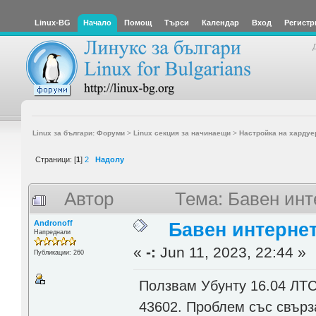
Linux-BG
Начало
Помощ
Търси
Календар
Вход
Регистр
Linux за българи: Форуми
>
Linux секция за начинаещи
>
Настройка на хардуе
Страници: [
1
]
2
Надолу
Автор
Тема: Бавен инт
Andronoff
Бавен интерне
Напреднали
«
-:
Jun 11, 2023, 22:44 »
Публикации: 260
Ползвам Убунту 16.04 ЛТС
43602. Проблем със свърза