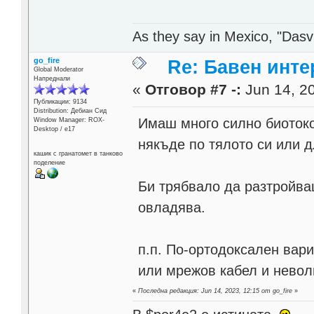
As they say in Mexico, "Dasvi
go_fire
Re: Бавен инте
Global Moderator
Напреднали
«
Отговор #7 -:
Jun 14, 20
Публикации: 9134
Distribution: Дебиан Сид
Имаш много силно биотоко
Window Manager: ROX-
Desktop / е17
някъде по тялото си или 
кашик с гранатомет в танково
поделение
Би трябвало да разтройваш
овладява.
п.п. По-ортодоксален вар
или мрежов кабел и нево
«
Последна редакция: Jun 14, 2023, 12:15 от go_fire
»