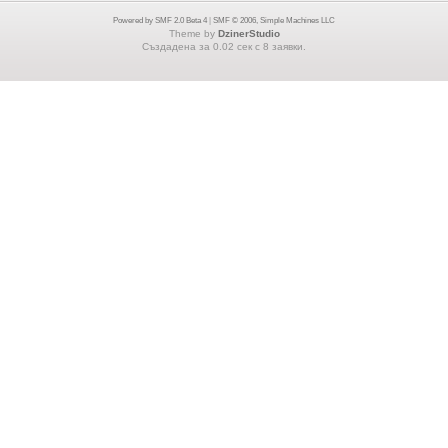
Powered by SMF 2.0 Beta 4
|
SMF © 2006, Simple Machines LLC
Theme by
DzinerStudio
Създадена за 0.02 сек с 8 заявки.