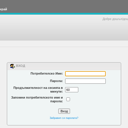
ирай
Добре дошъл/до
ВХОД
Потребителско Име:
Парола:
Продължителност на сесията в
минути:
Запомни потребителското име и
парола:
Забравил си паролата?