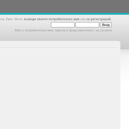
шла,
Гост
. Моля,
въведи своето потребителско име
или
се регистрирай
.
Влез с потребителско име, парола и продължителност на сесията