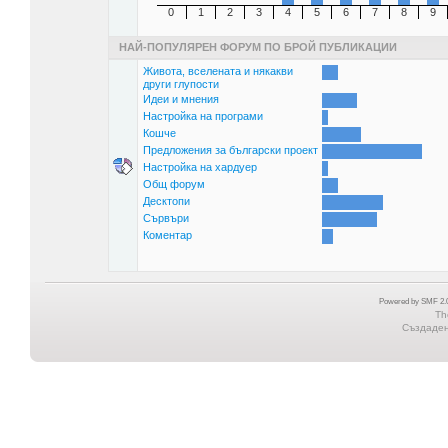
0
1
2
3
4
5
6
7
8
9
НАЙ-ПОПУЛЯРЕН ФОРУМ ПО БРОЙ ПУБЛИКАЦИИ
Живота, вселената и някакви
други глупости
Идеи и мнения
Настройка на програми
Кошче
Предложения за български проект
Настройка на хардуер
Общ форум
Десктопи
Сървъри
Коментар
Powered by SMF 2.0
Th
Създадена