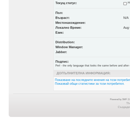
Текущ статус:
Н
Пол:
Възраст:
N/A
Местонахождение:
Локално Време:
Aug 
Език:
Distribution:
Window Manager:
Jabber:
Подпис:
Perl - the only language that looks the same before and after 
ДОПЪЛНИТЕЛНА ИНФОРМАЦИЯ:
Показване на последните мнения на този потребит
Показвай общи статистики за този потребител.
Powered by SMF 2.0
Th
Създаден