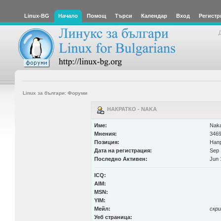
Linux-BG
Начало
Помощ
Търси
Календар
Вход
Регистр
Linux за българи: Форуми
НАКРАТКО - NAKA
Име:
Nak
Мнения:
3469
Позиция:
Нап
Дата на регистрация:
Sep 
Последно Активен:
Jun 
ICQ:
AIM:
MSN:
YIM:
Мейл:
скр
Уеб страница: