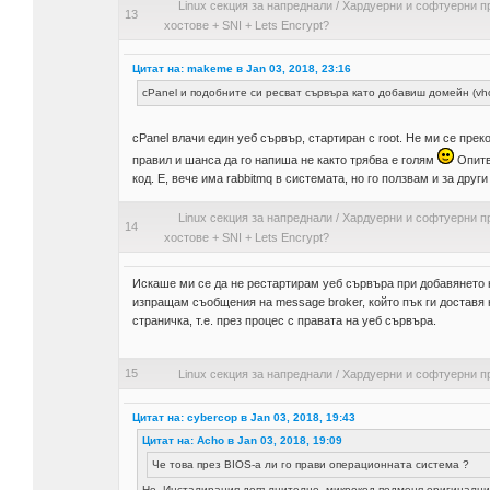
Linux секция за напреднали
/
Хардуерни и софтуерни п
13
хостове + SNI + Lets Encrypt?
Цитат на: makeme в Jan 03, 2018, 23:16
cPanel и подобните си ресват сървъра като добавиш домейн (vhos
cPanel влачи един уеб сървър, стартиран с root. Не ми се прек
правил и шанса да го напиша не както трябва е голям
Опитв
код. Е, вече има rabbitmq в системата, но го ползвам и за друг
Linux секция за напреднали
/
Хардуерни и софтуерни п
14
хостове + SNI + Lets Encrypt?
Искаше ми се да не рестартирам уеб сървъра при добавянето на
изпращам съобщения на message broker, който пък ги доставя н
страничка, т.е. през процес с правата на уеб сървъра.
15
Linux секция за напреднали
/
Хардуерни и софтуерни п
Цитат на: cybercop в Jan 03, 2018, 19:43
Цитат на: Acho в Jan 03, 2018, 19:09
Че това през BIOS-а ли го прави операционната система ?
Не. Инсталирания допълнително микрокод подменя оригиналния