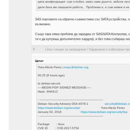
цяла конфигурация съм сглобил. имах само дъното. кабели лесн
дали биха ми свършили работа.. Проблема е, е съм невеж и н
SAS портовете са обратно съвместими със SATA устройства, т
възможно.
Също така няма проблем да заредиш от SAS/SATA Контролер, ст
ти е да купуваш допълнително хардуер, и без това събираш н
8
Linux секция за напреднали
/
Хардуерни и софтуерни пр
Цитат
Yves-Alexis Perez
corsac@debian.org
00:25 (9 hours ago)
to debian-securit.
-----BEGIN PGP SIGNED MESSAGE-----
Hash: SHA512
- -------------------------------------------------------------------------
Debian Security Advisory DSA-4078-1
security@debian.o
https://www.debian.org/security/
Yves-Alexis Perez
January 04, 2018
https://www.debian.org/security/faq
- -------------------------------------------------------------------------
Package : linux
CVE ID : CVE-2017-5754