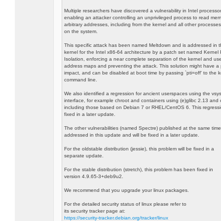
Multiple researchers have discovered a vulnerability in Intel processor
enabling an attacker controlling an unprivileged process to read me
arbitrary addresses, including from the kernel and all other processe
on the system.
This specific attack has been named Meltdown and is addressed in t
kernel for the Intel x86-64 architecture by a patch set named Kernel
Isolation, enforcing a near complete separation of the kernel and us
address maps and preventing the attack. This solution might have a
impact, and can be disabled at boot time by passing `pti=off' to the k
command line.
We also identified a regression for ancient userspaces using the vsys
interface, for example chroot and containers using (e)glibc 2.13 and o
including those based on Debian 7 or RHEL/CentOS 6. This regressio
fixed in a later update.
The other vulnerabilities (named Spectre) published at the same time
addressed in this update and will be fixed in a later update.
For the oldstable distribution (jessie), this problem will be fixed in a
separate update.
For the stable distribution (stretch), this problem has been fixed in
version 4.9.65-3+deb9u2.
We recommend that you upgrade your linux packages.
For the detailed security status of linux please refer to
its security tracker page at:
https://security-tracker.debian.org/tracker/linux