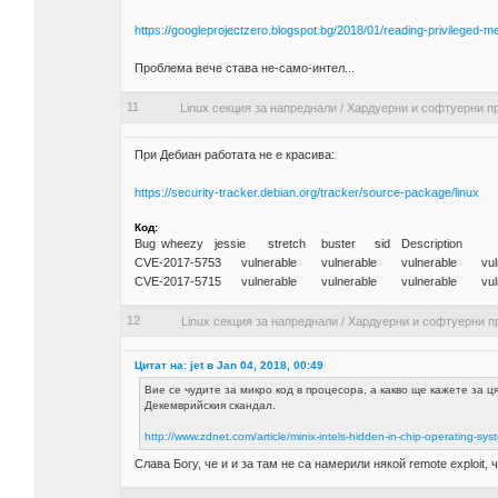
https://googleprojectzero.blogspot.bg/2018/01/reading-privileged-m
Проблема вече става не-само-интел...
11
Linux секция за напреднали
/
Хардуерни и софтуерни п
При Дебиан работата не е красива:
https://security-tracker.debian.org/tracker/source-package/linux
Код:
Bug
wheezy
jessie
stretch
buster
sid
Description
CVE-2017-5753
vulnerable
vulnerable
vulnerable
vul
CVE-2017-5715
vulnerable
vulnerable
vulnerable
vul
12
Linux секция за напреднали
/
Хардуерни и софтуерни п
Цитат на: jet в Jan 04, 2018, 00:49
Вие се чудите за микро код в процесора, а какво ще кажете за 
Декемврийския скандал.
http://www.zdnet.com/article/minix-intels-hidden-in-chip-operating-sys
Слава Богу, че и и за там не са намерили някой remote exploit,