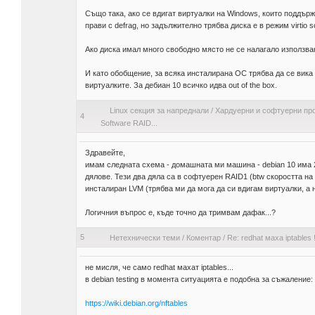
Също така, ако се вдигат виртуалки на Windows, които поддържа
прави с defrag, но задължително трябва диска е в режим virtio sc
Ако диска имал много свободно място не се налагало използва
И като обобщение, за всяка инсталирана ОС трябва да се вика 
виртуалките. За дебиан 10 всичко идва out of the box.
Linux секция за напреднали
/
Хардуерни и софтуерни пр
4
Software RAID...
Здравейте,
имам следната схема - домашната ми машина - debian 10 има 
дялове. Тези два дяла са в софтуерен RAID1 (btw скоростта н
инсталиран LVM (трябва ми да мога да си вдигам виртуалки, а н
Логичния въпрос е, къде точно да тримвам дафак...?
5
Нетехнически теми
/
Коментар
/
Re: redhat маха iptables 
не мисля, че само redhat махат iptables...
в debian testing в момента ситуацията е подобна за съжаление:
https://wiki.debian.org/nftables