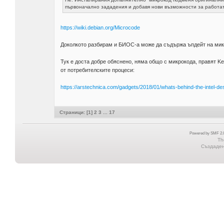
първоначално зададения и добавя нови възможности за работата
https://wiki.debian.org/Microcode
Доколкото разбирам и БИОС-а може да съдържа ъпдейт на мик
Тук е доста добре обяснено, няма общо с микрокода, правят Ker
от потребителските процеси:
https://arstechnica.com/gadgets/2018/01/whats-behind-the-intel-de
Страници: [
1
]
2
3
...
17
Powered by SMF 2.0
Th
Създадена