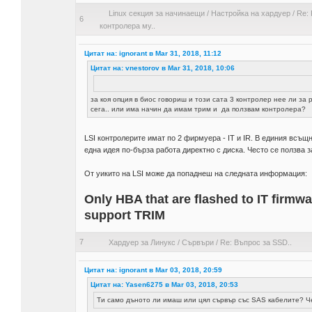
Linux секция за начинаещи
/
Настройка на хардуер
/
Re:
6
контролера му..
Цитат на: ignorant в Mar 31, 2018, 11:12
Цитат на: vnestorov в Mar 31, 2018, 10:06
за коя опция в биос говориш и този сата 3 контролер нее ли за
сега.. или има начин да имам трим и да ползвам контролера?
LSI контролерите имат по 2 фирмуера - IT и IR. В единия всъщ
една идея по-бърза работа директно с диска. Често се ползва 
От уикито на LSI може да попаднеш на следната информация:
Only HBA that are flashed to IT firmw
support TRIM
7
Хардуер за Линукс
/
Сървъри
/
Re: Въпрос за SSD..
Цитат на: ignorant в Mar 03, 2018, 20:59
Цитат на: Yasen6275 в Mar 03, 2018, 20:53
Ти само дъното ли имаш или цял сървър със SAS кабелите? Че