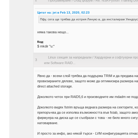
2
Програмиране
/
Общ форум
/
Re: NSA Python Training D
Цитат на: jet в Feb 13, 2020, 02:23
Пфу, сега ще трябва да изтрия Линукс-а, да инсталирам Уиндоус.
няма такова нещо...
Код:
$ mkdir "u:"
Linux секция за напреднали
/
Хардуерни и софтуерни пр
3
или Software RAID...
Явно да - всеки слой трябва да поддържа TRIM и да предава на
провизираните дялове, защото може да оптимизира размера на 
direct attached storage.
Доколкото четох при RAID5,6 и производните им mdadm не под
Доколкото видях fstrim връща веднага размера на секторите, к
препоръчва да се изполва възможността във fstab, защото амо
фирмуера на диска ще се съобрази с това - не било много сигу
натоварване.
И просто за инфо, ако някой търси - LVM конфигурацията отнас