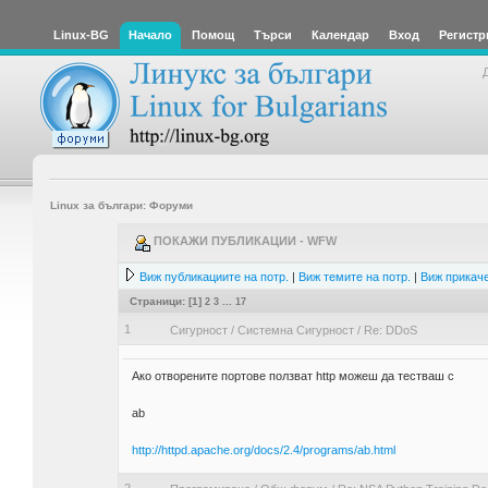
Linux-BG
Начало
Помощ
Търси
Календар
Вход
Регистр
Linux за българи: Форуми
ПОКАЖИ ПУБЛИКАЦИИ - WFW
Виж публикациите на потр.
|
Виж темите на потр.
|
Виж прикаче
Страници: [
1
]
2
3
...
17
1
Сигурност
/
Системна Сигурност
/
Re: DDoS
Ако отворените портове ползват http можеш да тестваш с
ab
http://httpd.apache.org/docs/2.4/programs/ab.html