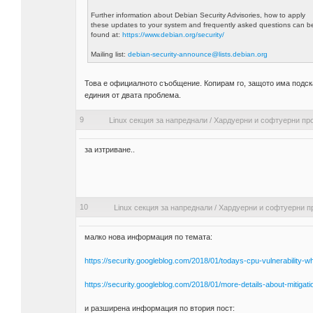
Further information about Debian Security Advisories, how to apply
these updates to your system and frequently asked questions can b
found at:
https://www.debian.org/security/
Mailing list:
debian-security-announce@lists.debian.org
Това е официалното съобщение. Копирам го, защото има подска
единия от двата проблема.
9
Linux секция за напреднали
/
Хардуерни и софтуерни пр
за изтриване..
10
Linux секция за напреднали
/
Хардуерни и софтуерни п
малко нова информация по темата:
https://security.googleblog.com/2018/01/todays-cpu-vulnerability-w
https://security.googleblog.com/2018/01/more-details-about-mitigati
и разширена информация по втория пост: