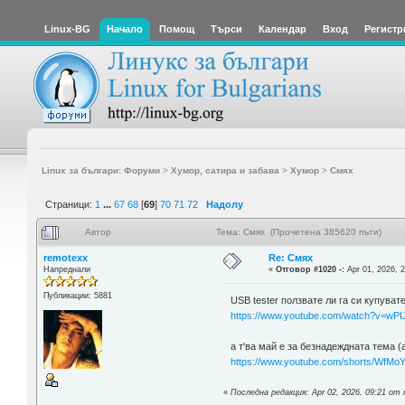
Linux-BG
Начало
Помощ
Търси
Календар
Вход
Регистр
Linux за българи: Форуми
>
Хумор, сатира и забава
>
Хумор
>
Смях
Страници:
1
...
67
68
[
69
]
70
71
72
Надолу
Автор
Тема: Смях (Прочетена 385620 пъти)
remotexx
Re: Смях
Напреднали
«
Отговор #1020 -:
Apr 01, 2026, 2
Публикации: 5881
USB tester ползвате ли га си купува
https://www.youtube.com/watch?v=wP
а т'ва май е за безнадеждната тема (
https://www.youtube.com/shorts/WfM
«
Последна редакция: Apr 02, 2026, 09:21 от