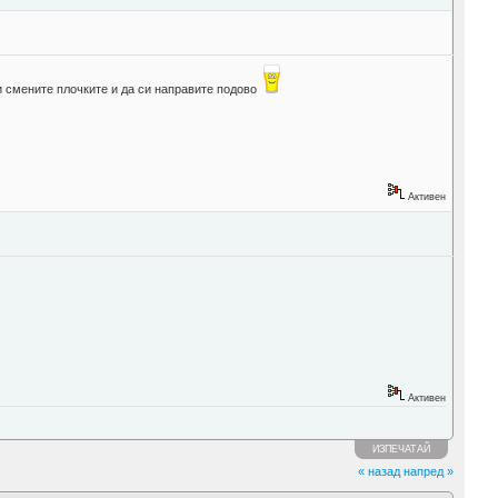
 си смените плочките и да си направите подово
Активен
Активен
ИЗПЕЧАТАЙ
« назад
напред »