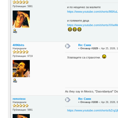
Публикации: 5881
и по нещичко за малките
https://www.youtube.com/shorts/86lX
и големите деца
https://www.youtube.com/shorts/XXw
4096bits
Re: Смях
Напреднали
«
Отговор #1029 -:
Apr 25, 2026, 1
Публикации: 9719
Хлапаците са страхотни.
As they say in Mexico, "Dasvidaniya!" Dow
remotexx
Re: Смях
Напреднали
«
Отговор #1030 -:
Apr 29, 2026, 0
Публикации: 5881
https://www.youtube.com/shorts/bZrg1