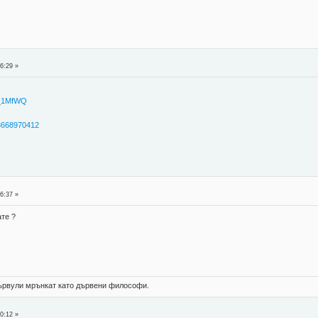
6:29 »
P_1MfWQ
93668970412
6:37 »
ате ?
 цървули мрънкат като дървени философи.
0:12 »