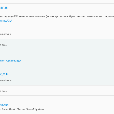
Z5jR85I
е гледащи ИИ генерирани клипове (могат да се полюбуват на заставката поне... а, мога
fivymaA3U
 remotexx
»
0:10 »
40976115662274766
BSX_XH4
 remotexx
»
7:06 »
9fuSeuo
nd Home Music Stereo Sound System