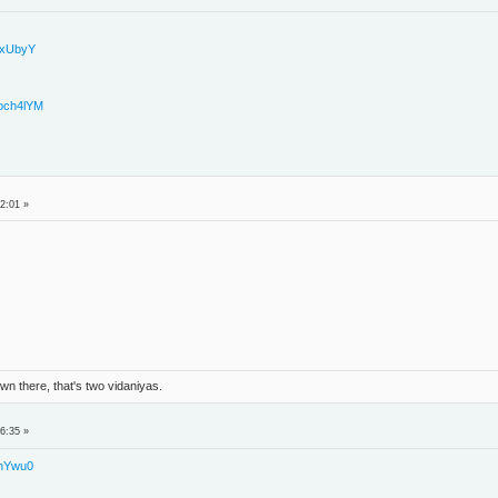
uLxUbyY
Moch4lYM
2:01 »
n there, that's two vidaniyas.
6:35 »
jhYwu0