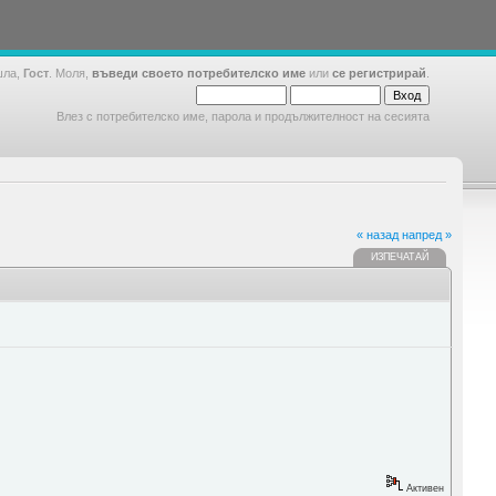
шла,
Гост
. Моля,
въведи своето потребителско име
или
се регистрирай
.
Влез с потребителско име, парола и продължителност на сесията
« назад
напред »
ИЗПЕЧАТАЙ
Активен