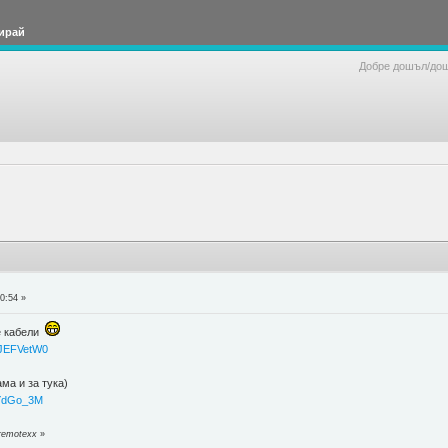
ирай
Добре дошъл/до
0:54 »
те кабели
IJEFVetW0
ама и за тука)
oYdGo_3M
 remotexx
»