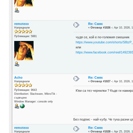
remotexx
Re: Смях
Напреднали
«
Отговор #1026 -:
Apr 10, 2026, 1
Публикации: 5881
чудя се, кой е по-големия смешник
https://www.youtube.com/shorts/S8tz
или
https://www.facebook.com/reel/14923
Acho
Re: Смях
Напреднали
«
Отговор #1027 -:
Apr 10, 2026, 1
Публикации: 9643
К'ви са тез чернилки ? Къде ги намир
Distribution: Slackware, MikroTik -
сървърно
Window Manager: console only
Без подпис - най-хубу. Че тука разни
remotexx
Re: Смях
Напреднали
«
Отговор #1028 -:
Apr 25, 2026, 1