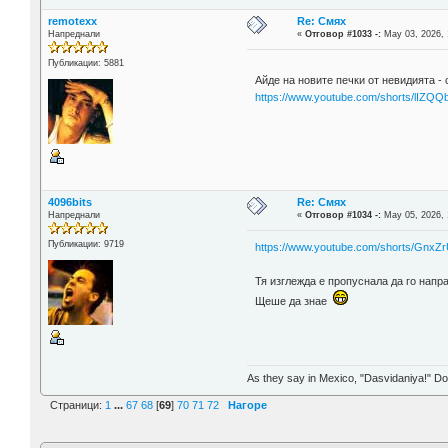
remotexx
Re: Смях
Напреднали
«
Отговор #1033 -:
May 03, 2026, 
Публикации: 5881
Айде на новите печки от невидията - 
https://www.youtube.com/shorts/lIZQ
4096bits
Re: Смях
Напреднали
«
Отговор #1034 -:
May 05, 2026, 
Публикации: 9719
https://www.youtube.com/shorts/GnxZ
Тя изглежда е пропуснала да го напр
Щеше да знае
As they say in Mexico, "Dasvidaniya!" Dow
Страници:
1
...
67
68
[
69
]
70
71
72
Нагоре