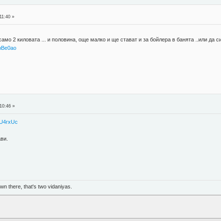
11:40 »
само 2 киловата ... и половина, още малко и ще стават и за бойлера в банята ..или да
QbBe0ao
10:46 »
rU4rxUc
ави.
n there, that's two vidaniyas.