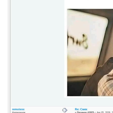
remotexx
Re: Смях
Напреднали
«
Отговор #1023 -:
Apr 05, 2026, 2