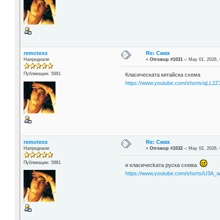
remotexx
Re: Смях
Напреднали
«
Отговор #1031 -:
May 01, 2026, 
Публикации: 5881
Класическата китайска схема
https://www.youtube.com/shorts/qLL2
remotexx
Re: Смях
Напреднали
«
Отговор #1032 -:
May 02, 2026, 
Публикации: 5881
и класичесkата руска схема
https://www.youtube.com/shorts/U3A