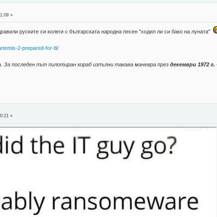
1:09 »
авили руските си колеги с българската народна песен "ходил ли си бако на луната"
temis-2-prepared-for-tli/
. За последен път пилотиран кораб изпълни такава маневра през
декември 1972 г.
0:21 »