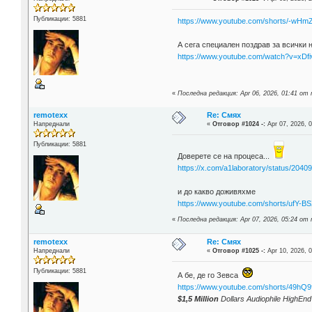
Публикации: 5881
https://www.youtube.com/shorts/-wHm
А сега специален поздрав за всички н
https://www.youtube.com/watch?v=xD
«
Последна редакция: Apr 06, 2026, 01:41 от
remotexx
Re: Смях
Напреднали
«
Отговор #1024 -:
Apr 07, 2026, 0
Публикации: 5881
Доверете се на процеса...
https://x.com/a1laboratory/status/20
и до какво доживяхме
https://www.youtube.com/shorts/ufY-
«
Последна редакция: Apr 07, 2026, 05:24 от
remotexx
Re: Смях
Напреднали
«
Отговор #1025 -:
Apr 10, 2026, 0
Публикации: 5881
А бе, де го Зевса
https://www.youtube.com/shorts/49hQ
$1,5 Million
Dollars Audiophile HighE