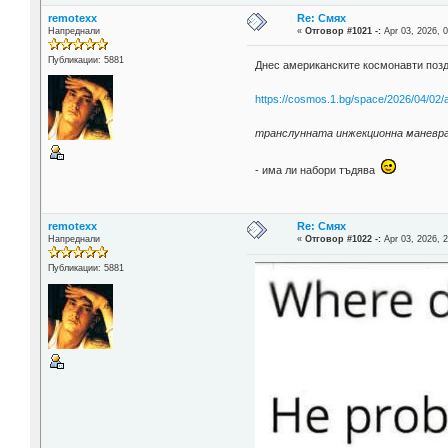
remotexx
Re: Смях
Напреднали
«
Отговор #1021 -:
Apr 03, 2026, 0
Публикации: 5881
Днес американските космонавти поздр
https://cosmos.1.bg/space/2026/04/02/ar
транслунната инжекционна маневра
- има ли набори тъдява
remotexx
Re: Смях
Напреднали
«
Отговор #1022 -:
Apr 03, 2026, 2
Публикации: 5881