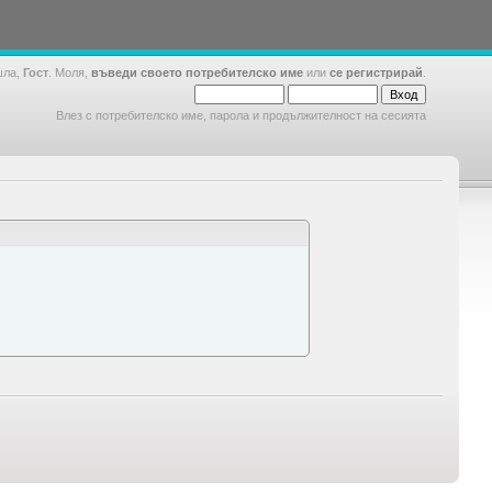
шла,
Гост
. Моля,
въведи своето потребителско име
или
се регистрирай
.
Влез с потребителско име, парола и продължителност на сесията