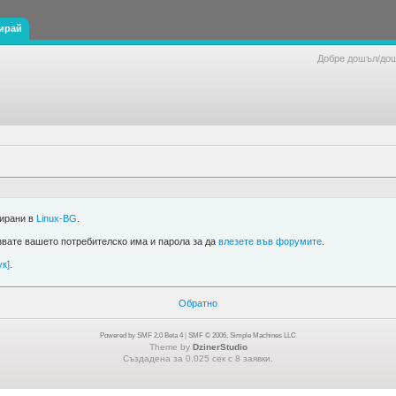
ирай
Добре дошъл/до
рирани в
Linux-BG
.
звате вашето потребителско има и парола за да
влезете във форумите
.
ук]
.
Обратно
Powered by SMF 2.0 Beta 4
|
SMF © 2006, Simple Machines LLC
Theme by
DzinerStudio
Създадена за 0.025 сек с 8 заявки.