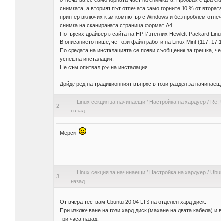
отпечатва се само горната част на снимката. Пробвах с два ск
снимката, а вторият път отпечата само горните 10 % от втора
принтер включих към компютър с Windows и без проблем отпеч
снимка на сканираната страница формат А4.
Потърсих драйвер в сайта на НР. Изтеглих Hewlett-Packard Linux 
В описанието пише, че този файл работи на Linux Mint (117, 17.1, 17
По средата на инсталацията се появи съобщение за грешка, че 
успешна инсталация.
Не съм опитвал ръчна инсталация.
Дойде ред на традиционният въпрос в този раздел за начинаещ
Linux секция за начинаещи
/
Настройка на хардуер
/
Re: 
2
назад
Мерси
Linux секция за начинаещи
/
Настройка на хардуер
/
Ubun
3
назад
От вчера тествам Ubuntu 20.04 LTS на отделен хард диск.
При изключване на този хард диск (махане на двата кабела) и 
три часа назад.