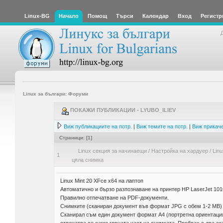
Linux-BG
Начало
Помощ
Търси
Календар
Вход
Регистр
Linux за българи: Форуми
ПОКАЖИ ПУБЛИКАЦИИ - LYUBO_ILIEV
Виж публикациите на потр.
|
Виж темите на потр.
|
Виж прикаче
Страници: [
1
]
Linux секция за начинаещи
/
Настройка на хардуер
/
Linu
1
цяла снимка
Linux Mint 20 XFce x64 на лаптоп
Автоматично и бързо разпознаване на принтер HP LaserJet 101
Правилно отпечатване на PDF-документи.
Снимките (сканиран документ във формат JPG с обем 1-2 MB) н
Сканирал съм един документ формат А4 (портретна ориентация)