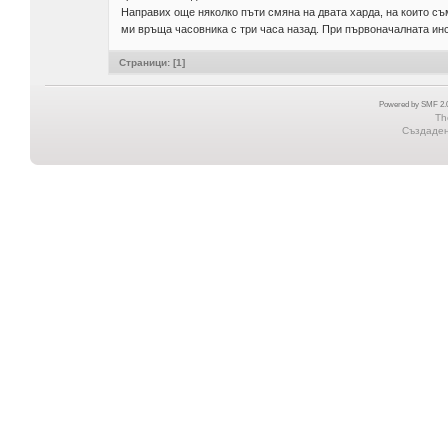
Направих още няколко пъти смяна на двата харда, на които съм
ми връща часовника с три часа назад. При първоначалната ин
Страници: [
1
]
Powered by SMF 2.0
Th
Създадена