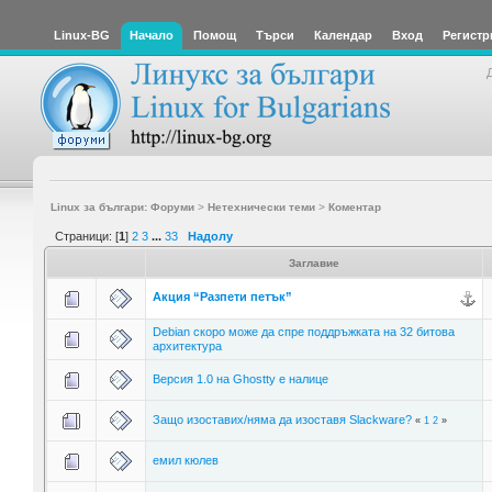
Linux-BG
Начало
Помощ
Търси
Календар
Вход
Регистр
Linux за българи: Форуми
>
Нетехнически теми
>
Коментар
Страници: [
1
]
2
3
...
33
Надолу
Заглавие
Акция “Разпети петък”
Debian скоро може да спре поддръжката на 32 битова
архитектура
Версия 1.0 на Ghostty е налице
Защо изоставих/няма да изоставя Slackware?
«
1
2
»
емил кюлев