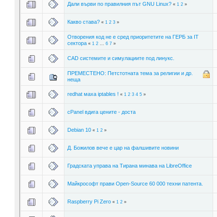
Дали върви по правилния път GNU Linux?
«
1
2
»
Какво става?
«
1
2
3
»
Отворения код не е сред приоритетите на ГЕРБ за IT
сектора
«
1
2
...
6
7
»
CAD системите и симулациите под линукс.
ПРЕМЕСТЕНО: Петстотната тема за религии и др.
неща
redhat маха iptables !
«
1
2
3
4
5
»
cPanel вдига цените - доста
Debian 10
«
1
2
»
Д. Бoжилoв вече е цар на фалшивите новини
Градската управа на Тирана минава на LibreOffice
Майкрософт прави Open-Source 60 000 техни патента.
Raspberry Pi Zero
«
1
2
»