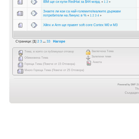
IBM ще си купи RedHat за $44 млрд.
«
1
2
»
Знаете ли кои са най-големите/малките държави
потребители на Линукс в %
«
1
2
3
4
»
Xilinx и Arm ще правят soft core Cortex M0 и M3
Страници: [
1
]
2
3
...
33
Нагоре
Заключена Тема
Тема, в която си публикувал отговор
Залепени теми
Обикновена Тема
Анкета
Гореща Тема (Повече от 15 Отговора)
Много Гореща Тема (Повече от 25 Отговора)
Powered by SMF 2.0
Th
Създадена