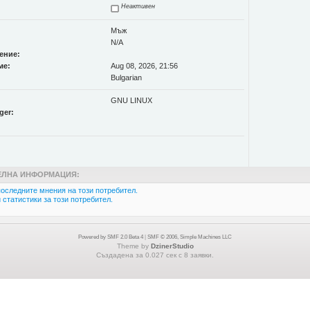
Неактивен
Мъж
N/A
ение:
ме:
Aug 08, 2026, 21:56
Bulgarian
GNU LINUX
ger:
ЛНА ИНФОРМАЦИЯ:
оследните мнения на този потребител.
статистики за този потребител.
Powered by SMF 2.0 Beta 4
|
SMF © 2006, Simple Machines LLC
Theme by
DzinerStudio
Създадена за 0.027 сек с 8 заявки.