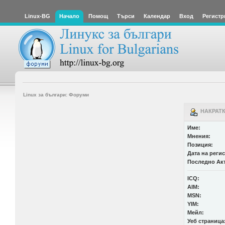
Linux-BG
Начало
Помощ
Търси
Календар
Вход
Регистр
Linux за българи: Форуми
НАКРАТКО
Име:
Мнения:
Позиция:
Дата на реги
Последно Ак
ICQ:
AIM:
MSN:
YIM:
Мейл:
Уеб страница