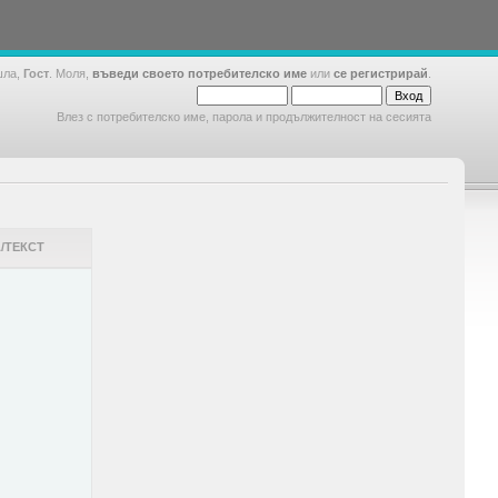
шла,
Гост
. Моля,
въведи своето потребителско име
или
се регистрирай
.
Влез с потребителско име, парола и продължителност на сесията
/ТЕКСТ