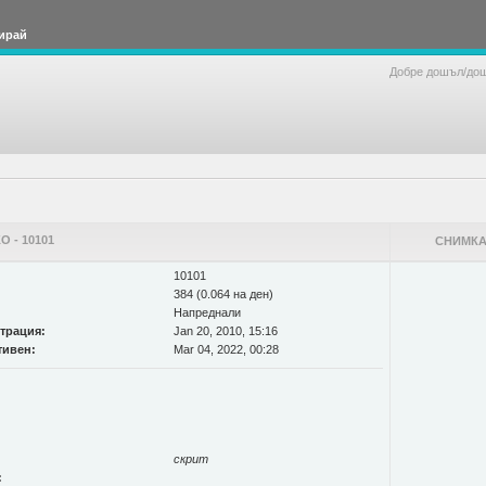
ирай
Добре дошъл/до
 - 10101
СНИМКА
10101
384 (0.064 на ден)
Напреднали
страция:
Jan 20, 2010, 15:16
тивен:
Mar 04, 2022, 00:28
скрит
: