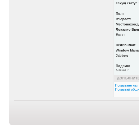
Текущ статус:
Пол:
Възраст:
Местонахожд
Локално Вре
Език:
Distribution:
Window Mana
Jabber:
Подпис:
А печат ?
ДОПЪЛНИТЕ
Показване на п
Показвай общи 