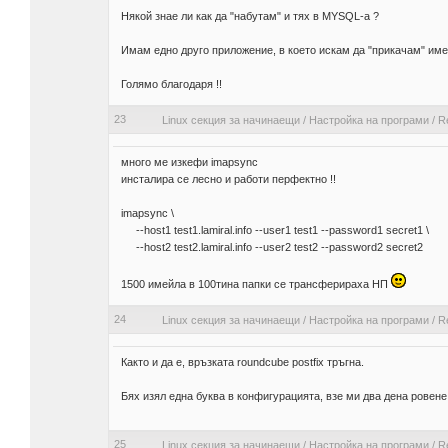
Някой знае ли как да "набутам" и тях в MYSQL-а ?
Имам едно друго приложение, в което искам да "прикачам" име
Голямо благодаря !!
23
Linux секция за начинаещи
/
Настройка на програми
/
R
много ме изкефи imapsync
инсталира се лесно и работи перфектно !!
imapsync \
--host1 test1.lamiral.info --user1 test1 --password1 secret1 \
--host2 test2.lamiral.info --user2 test2 --password2 secret2
1500 имейла в 100тина папки се трансферираха НП
24
Linux секция за начинаещи
/
Настройка на програми
/
R
Както и да е, връзката roundcube postfix тръгна.
Бях изял една буква в конфигурацията, взе ми два дена ровене
25
Linux секция за начинаещи
/
Настройка на програми
/
R