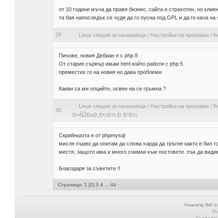
от 10 години мъча да правя бизнес, сайта е страхотен, но клие
та бая напоследък се чудя да го пусна под GPL и да го кача на 
29
Linux секция за начинаещи
/
Настройка на програми
/
R
Пичове, новия Дебиан е с php 8
От стария сървър имам html който работи с php 5
преместих го на новия но дава проблеми
Какви са ми опцийте, освен на се гръмна ?
Linux секция за начинаещи
/
Настройка на програми
/
R
30
Ð»ÑŽÐ±Ð¸Ð¼Ð¾ Ð·Ð°Ð½
Скрийншота е от phpmysql
мисля първо да опитам да сложа харда да тръгне както е бил то
местя, защото има и много снимки към постовете. пък да види
Благодаря за съветите !!
Страници:
1
[
2
]
3
4
...
44
Powered by SMF 2.0
Th
Създадена