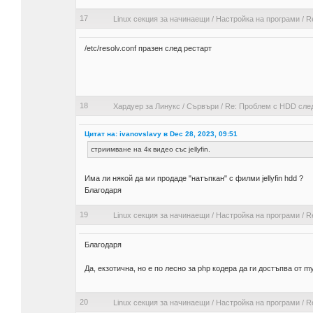
17
Linux секция за начинаещи
/
Настройка на програми
/
R
/etc/resolv.conf празен след рестарт
18
Хардуер за Линукс
/
Сървъри
/
Re: Проблем с HDD сле
Цитат на: ivanovslavy в Dec 28, 2023, 09:51
стриимване на 4к видео със jellyfin.
Има ли някой да ми продаде "натъпкан" с филми jellyfin hdd ?
Благодаря
19
Linux секция за начинаещи
/
Настройка на програми
/
R
Благодаря
Да, екзотична, но е по лесно за php кодера да ги достъпва от my
20
Linux секция за начинаещи
/
Настройка на програми
/
R