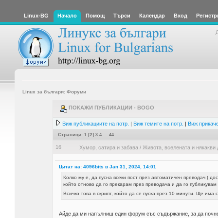
Linux-BG
Начало
Помощ
Търси
Календар
Вход
Регистр
Linux за българи: Форуми
ПОКАЖИ ПУБЛИКАЦИИ - BOGO
Виж публикациите на потр.
|
Виж темите на потр.
|
Виж прикаче
Страници:
1
[
2
]
3
4
...
44
16
Хумор, сатира и забава
/
Живота, вселената и някакви 
Цитат на: 4096bits в Jan 31, 2024, 14:01
Колко му е, да пусна всеки пост през автоматичен преводач ( дос
който отново да го прекарам през преводача и да го публикувам 
Всичко това в скрипт, който да се пуска през 10 минути. Ще има 
Айде да ми напълниш един форум със съдържание, за да почне г