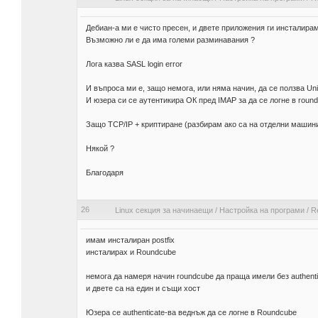
Дебиан-а ми е чисто пресен, и двете приложения ги инсталирам a
Възможно ли е да има големи разминавания ?
Лога казва SASL login error
И въпроса ми е, защо немога, или няма начин, да се ползва Unix
И юзера си се аутентикира ОК пред IMAP за да се логне в roun
Защо TCP/IP + криптиране (разбирам ако са на отделни машин
Някой ?
Благодаря
26
Linux секция за начинаещи
/
Настройка на програми
/
R
имам инсталиран postfix
инсталирах и Roundcube
немога да намеря начин roundcube да праща имели без authentic
и двете са на един и същи хост
Юзера се authenticate-ва веднъж да се логне в Roundcube