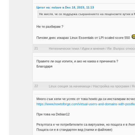
Цитат на: nslave в Dec 18, 2023, 11:13
Не мисля, че се поддържа съхранението на пощенските кутии в
Не те разбирам ?
Пичове днес изкарах Linux Essentials от LPI scaled score 550
21
Нетехнически теми
/
Идеи и мнения
/
Re: Въпрос относ
Правите ли още изпити, и ако не каква е причината ?
Благодаря
22
Linux секция за начинаещи
/
Настройка на програми
/
R
Много съм хепи че успях от това howto да си инсталирам всчк
https://www.howtoforge.com/virtual-users-and-domains-with-postfi
При това на Debian12
Резултата е че потребителите са виртуални, но пощата е в /ho
Пощата си е в стандартен вид (папки и файлове)