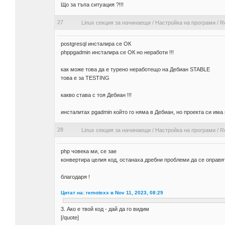
Що за тъпа ситуация ?!!!
27
Linux секция за начинаещи
/
Настройка на програми
/
R
postgresql инсталира се ОК
phppgadmin инсталира се ОК но неработи !!!
как може това да е турено неработещо на Дебиан STABLE
това е за TESTING
какво става с тоя Дебиан !!!
инсталитах pgadmin който го няма в Дебиан, но проекта си има
28
Linux секция за начинаещи
/
Настройка на програми
/
R
php човека ми, се зае
конвертира целия код, останаха дребни проблеми да се оправя
благодаря !
Цитат на: remotexx в Nov 11, 2023, 08:29
3. Ако е твой код - дай да го видим
[/quote]