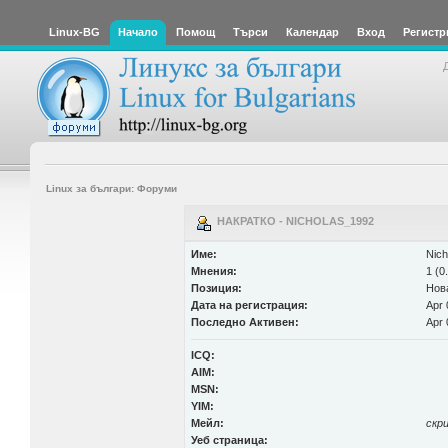
Linux-BG
Начало
Помощ
Търси
Календар
Вход
Регистр
Linux за българи: Форуми
НАКРАТКО - NICHOLAS_1992
Име:
Nich
Мнения:
1 (0
Позиция:
Нов
Дата на регистрация:
Apr 
Последно Активен:
Apr 
ICQ:
AIM:
MSN:
YIM:
Мейл:
скр
Уеб страница: