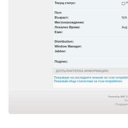
Текущ статус:
Н
Пол:
Възраст:
N/A
Местонахождение:
Локално Време:
Aug 
Език:
Distribution:
Window Manager:
Jabber:
Подпис:
ДОПЪЛНИТЕЛНА ИНФОРМАЦИЯ:
Показване на последните мнения на този потребит
Показвай общи статистики за този потребител.
Powered by SMF 2.0
Th
Създадена