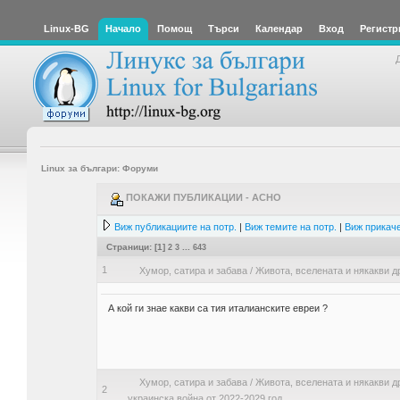
Linux-BG
Начало
Помощ
Търси
Календар
Вход
Регистр
Linux за българи: Форуми
ПОКАЖИ ПУБЛИКАЦИИ - ACHO
Виж публикациите на потр.
|
Виж темите на потр.
|
Виж прикаче
Страници: [
1
]
2
3
...
643
1
Хумор, сатира и забава
/
Живота, вселената и някакви д
А кой ги знае какви са тия италианските евреи ?
Хумор, сатира и забава
/
Живота, вселената и някакви д
2
украинска война от 2022-2029 год.