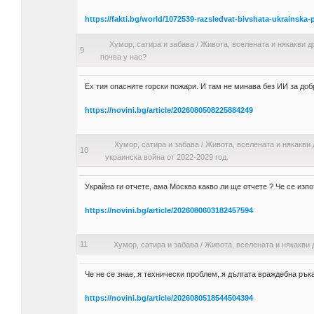
https://fakti.bg/world/1072539-razsledvat-bivshata-ukrainska
Хумор, сатира и забава
/
Живота, вселената и някакви д
9
почва у нас?
Ех тия опасните горски пожари. И там не минава без ИИ за доб
https://novini.bg/article/2026080508225884249
Хумор, сатира и забава
/
Живота, вселената и някакви 
10
украинска война от 2022-2029 год.
Украйна ги отчете, ама Москва какво ли ще отчете ? Че се изпо
https://novini.bg/article/2026080603182457594
11
Хумор, сатира и забава
/
Живота, вселената и някакви 
Че не се знае, я технически проблем, я дългата враждебна рък
https://novini.bg/article/2026080518544504394