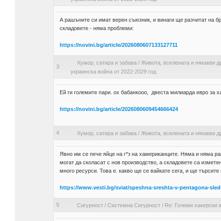
А рашъните си имат верен съюзник, и винаги ще разчитат на бр
складовете - няма проблеми:
https://novini.bg/article/2026080607133127711
Хумор, сатира и забава
/
Живота, вселената и някакви д
3
украинска война от 2022-2029 год.
Ей ги големите пари. ох бабанкооо, двеста милиарда евро за ха
https://novini.bg/article/2026080609454666424
4
Хумор, сатира и забава
/
Живота, вселената и някакви д
Явно им се пече яйце на г*з на хамериканците. Няма и няма ра
могат да сколасат с нов производство, а складовете са измете
много ресурси. Това е. какво ще се вайкате сега, и ще търсите
https://www.vesti.bg/sviat/speshna-sreshta-v-pentagona-sl
5
Сигурност
/
Системна Сигурност
/
Re: Големи хакерски а