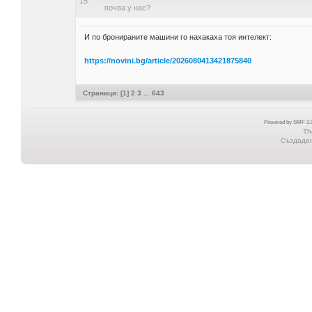
15
почва у нас?
И по бронираните машини го нахакаха тоя интелект:
https://novini.bg/article/2026080413421875840
Страници: [
1
]
2
3
...
643
Powered by SMF 2.0
Th
Създадена