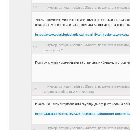
12
Хумор, сатира и забава
/
Живота, вселената и някакви 
Ужким примирия, мирни спогодби, пълно разоръжаване, ама кер
секва гад. А ония това и чакат, веднага да отвърнат на израелци
https://www.vesti.bg/sviat/izrael-udari-livan-hutite-atakuvaha
Хумор, сатира и забава
/
Живота, вселената и някакви 
13
почва у нас?
Полигон с живи хора-мишени за стреляне и убиване, и строит
Хумор, сатира и забава
/
Живота, вселената и някакви 
14
украинска война от 2022-2029 год.
И сега ще чакаме германските гаубици да обърнат хода на войн
https://fakti.bg/world/1072323-nemskite-samohodni-kolesni-g
Хумор, сатира и забава
/
Живота, вселената и някакви 