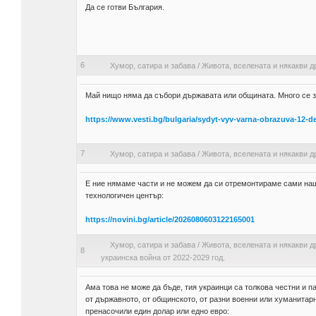
Да се готви България.
6
Хумор, сатира и забава
/
Живота, вселената и някакви д
Май нищо няма да събори държавата или общината. Много се за
https://www.vesti.bg/bulgaria/sydyt-vyv-varna-obrazuva-12-d
7
Хумор, сатира и забава
/
Живота, вселената и някакви д
Е ние нямаме части и не можем да си отремонтираме сами на
технологичен център:
https://novini.bg/article/2026080603122165001
Хумор, сатира и забава
/
Живота, вселената и някакви д
8
украинска война от 2022-2029 год.
Ама това не може да бъде, тия украинци са толкова честни и 
от държавното, от общинското, от разни военни или хуманитар
пренасочили един долар или едно евро: