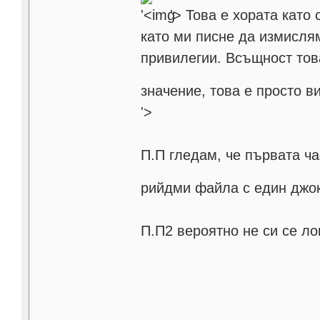
'>
Това е хората като
като ми писне да измислям
привилегии. Всъщност тов
значение, това е просто 
'>
П.П гледам, че първата ч
рийдми файла с един джо
П.П2 вероятно не си се ло