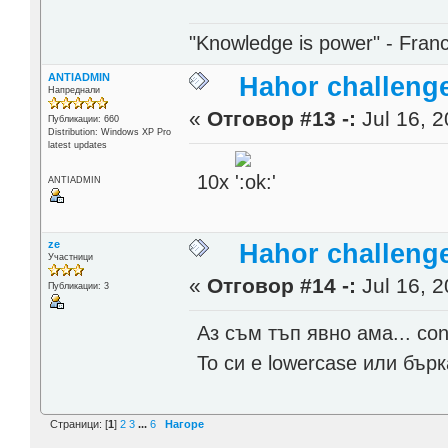
"Knowledge is power" - Fran
ANTIADMIN
Hahor challenge
Напреднали
«
Отговор #13 -:
Jul 16, 2
Публикации: 660
Distribution: Windows XP Pro
latest updates
10x
ANTIADMIN
ze
Hahor challenge
Участници
«
Отговор #14 -:
Jul 16, 2
Публикации: 3
Аз съм тъп явно ама... conv
То си е lowercase или бър
Страници: [
1
]
2
3
...
6
Нагоре