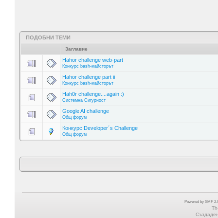
ПОДОБНИ ТЕМИ
Заглавие
Hahor challenge web-part
Конкурс bash-майсторът
Hahor challenge part ii
Конкурс bash-майсторът
Hah0r challenge....again :)
Системна Сигурност
Google AI challenge
Общ форум
Конкурс Developer´s Challenge
Общ форум
Powered by SMF 2.0
Th
Създадена