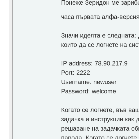
Понеже Зеридон ме зариби
часа първата алфа-верси
Значи идеята е следната: 
които да се логнете на си
IP address: 78.90.217.9
Port: 2222
Username: newuser
Password: welcome
Когато се логнете, във 
задачка и инструкции как 
решаване на задачката об
парола. Когато се логнете