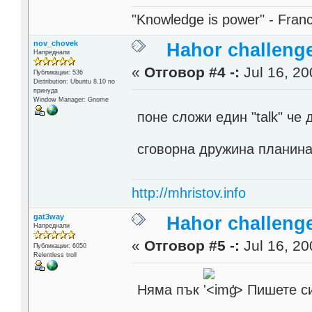
"Knowledge is power" - Fran
nov_chovek
Hahor challenge
Напреднали
«
Отговор #4 -:
Jul 16, 20
Публикации: 536
Distribution: Ubuntu 8.10 по
принуда
Window Manager: Gnome
поне сложи един "talk" че
сговорна дружина планин
http://mhristov.info
gat3way
Hahor challenge
Напреднали
«
Отговор #5 -:
Jul 16, 20
Публикации: 6050
Relentless troll
Няма пък
'>
Пишете си