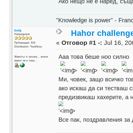
Ако нещо не е наред, същ
"Knowledge is power" - Fran
bulg
Hahor challenge
Напреднали
«
Отговор #1 -:
Jul 16, 20
Публикации: 916
Distribution: *bsd/linux
Ааа това беше ноо силно
Животът е тръпка... иначе
живот ли е това...
'>
'>
'>
Ми, човек, защо всичко т
ако искаш да си тестваш 
предизвикаш хахерите, а н
'>
Все пак, поздравления за