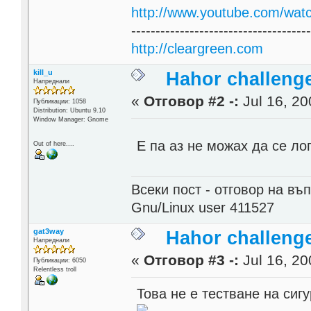
http://www.youtube.com/wat
------------------------------------
http://cleargreen.com
kill_u
Hahor challenge
Напреднали
«
Отговор #2 -:
Jul 16, 20
Публикации: 1058
Distribution: Ubuntu 9.10
Window Manager: Gnome
Е па аз не можах да се л
Out of here....
Всеки пост - отговор на въп
Gnu/Linux user 411527
gat3way
Hahor challenge
Напреднали
«
Отговор #3 -:
Jul 16, 20
Публикации: 6050
Relentless troll
Това не е тестване на сиг