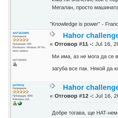
Мегалан, просто машината
"Knowledge is power" - Fran
ANTIADMIN
Hahor challenge
Напреднали
«
Отговор #11 -:
Jul 16, 2
Публикации: 660
Distribution: Windows XP Pro
latest updates
Ми има, аз не мога да се 
ANTIADMIN
загуба все пак. Някой да 
gat3way
Hahor challenge
Напреднали
«
Отговор #12 -:
Jul 16, 2
Публикации: 6050
Relentless troll
Добре тогава, ще НАТ-нем