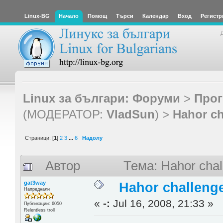
Linux-BG
Начало
Помощ
Търси
Календар
Вход
Регистр
Linux за българи: Форуми
>
Прог
(МОДЕРАТОР:
VladSun
) >
Hahor ch
Страници: [
1
]
2
3
...
6
Надолу
Автор
Тема: Hahor chal
gat3way
Hahor challenge
Напреднали
«
-:
Jul 16, 2008, 21:33 »
Публикации: 6050
Relentless troll