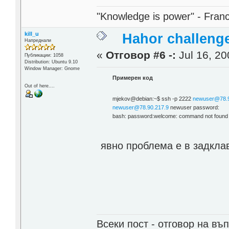
"Knowledge is power" - Fran
kill_u
Hahor challenge
Напреднали
«
Отговор #6 -:
Jul 16, 20
Публикации: 1058
Distribution: Ubuntu 9.10
Window Manager: Gnome
Примерен код
Out of here....
mjekov@debian:~$ ssh -p 2222
newuser@78.9
newuser@78.90.217.9
newuser password:
bash: password:welcome: command not found
явно проблема е в задкла
Всеки пост - отговор на въп