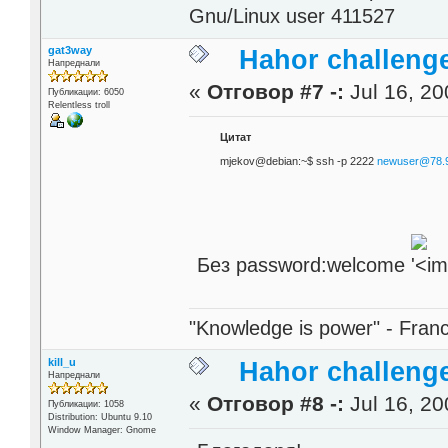
Gnu/Linux user 411527
gat3way
Hahor challenge
Напреднали
«
Отговор #7 -:
Jul 16, 20
Публикации: 6050
Relentless troll
Цитат
mjekov@debian:~$ ssh -p 2222
newuser@78.9
Без password:welcome
"Knowledge is power" - Fran
kill_u
Hahor challenge
Напреднали
«
Отговор #8 -:
Jul 16, 20
Публикации: 1058
Distribution: Ubuntu 9.10
Window Manager: Gnome