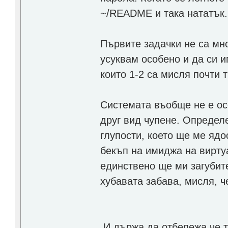
~/README и така нататък.
Първите задачки не са мн
усуквам особено и да си и
които 1-2 са мисля почти т
Системата въобще не е ос
друг вид чупене. Определ
глупости, което ще ме яд
бекъп на имиджа на виртуа
единствено ще ми загубит
хубавата забава, мисля, ч
И държа да отбележа че т