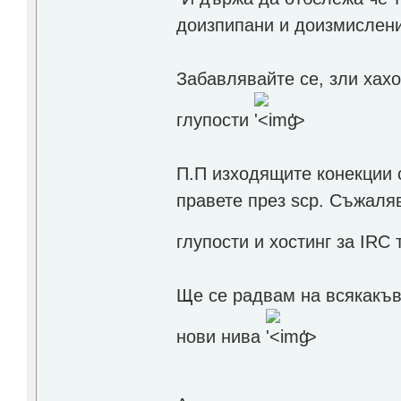
доизпипани и доизмислени,
Забавлявайте се, зли хахо
глупости
'>
П.П изходящите конекции с
правете през scp. Съжаляв
глупости и хостинг за IR
Ще се радвам на всякакъв
нови нива
'>