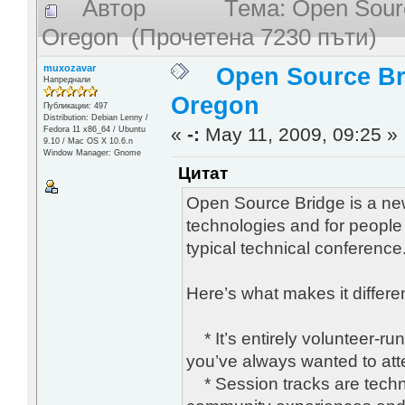
Автор
Тема: Open Sourc
Oregon (Прочетена 7230 пъти)
muxozavar
Open Source Bri
Напреднали
Oregon
Публикации: 497
Distribution: Debian Lenny /
«
-:
May 11, 2009, 09:25 »
Fedora 11 x86_64 / Ubuntu
9.10 / Mac OS X 10.6.n
Window Manager: Gnome
Цитат
Open Source Bridge is a ne
technologies and for people 
typical technical conference
Here’s what makes it differen
* It’s entirely volunteer-ru
you’ve always wanted to att
* Session tracks are techn