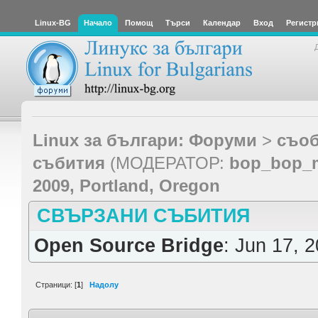
Linux-BG
Начало
Помощ
Търси
Календар
Вход
Регистр
Linux за българи: Форуми
>
съоб
събития
(МОДЕРАТОР:
bop_bop_
2009, Portland, Oregon
СВЪРЗАНИ СЪБИТИЯ
Open Source Bridge
: Jun 17, 
Страници: [
1
]
Надолу