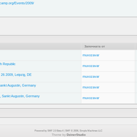
lcamp.org/Events/2009/
Започната от
muxozavar
h Republic
muxozavar
 26 2009, Leipzig, DE
muxozavar
Sankt Augustin, Germany
muxozavar
, Sankt Augustin, Germany
muxozavar
Powered by SMF 2.0 Beta 4
|
SMF © 2006, Simple Machines LLC
Theme by
DzinerStudio