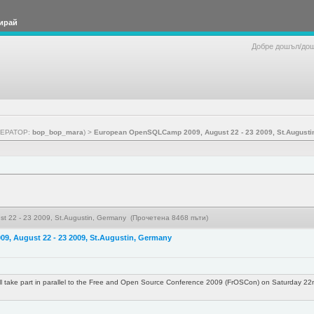
ирай
Добре дошъл/до
ЕРАТОР:
bop_bop_mara
) >
European OpenSQLCamp 2009, August 22 - 23 2009, St.Augusti
 22 - 23 2009, St.Augustin, Germany (Прочетена 8468 пъти)
, August 22 - 23 2009, St.Augustin, Germany
ke part in parallel to the Free and Open Source Conference 2009 (FrOSCon) on Saturday 22nd 