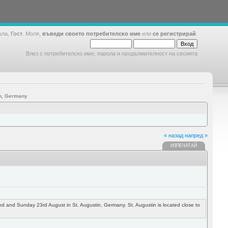
шла,
Гост
. Моля,
въведи своето потребителско име
или
се регистрирай
.
Влез с потребителско име, парола и продължителност на сесията
n, Germany
« назад
напред »
ИЗПЕЧАТАЙ
and Sunday 23rd August in St. Augustin, Germany. St. Augustin is located close to