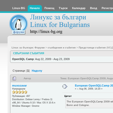
Linux-BG
Начало
Помощ
Търси
Календар
Вход
Регистр
Linux за българи: Форуми
>
съобщения и събития
>
Предстоящи събития
(МОД
СВЪРЗАНИ СЪБИТИЯ
OpenSQL Camp
: Aug 22, 2009 - Aug 23, 2009
Страници: [
1
]
Надолу
Автор
Тема: European OpenSQLCamp 2009, August
muxozavar
European OpenSQLCamp 2009
Напреднали
«
-:
Aug 06, 2009, 14:20 »
Цитат
Публикации: 497
Distribution: Debian Lenny / Fedora 11
The European OpenSQLCamp 2009 will ta
x86_64 / Ubuntu 9.10 / Mac OS X 10.6.n
Bonn and Cologne.
Window Manager: Gnome