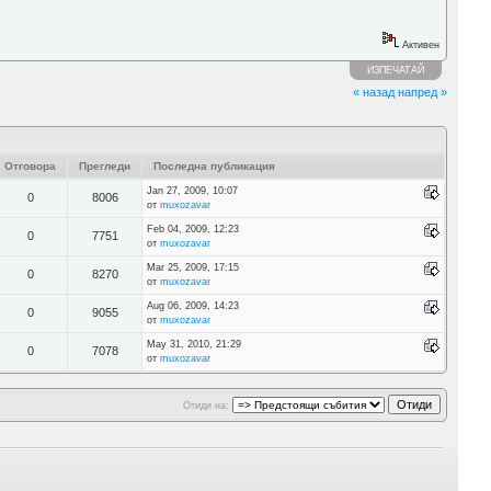
Активен
ИЗПЕЧАТАЙ
« назад
напред »
Отговора
Прегледи
Последна публикация
Jan 27, 2009, 10:07
0
8006
от
muxozavar
Feb 04, 2009, 12:23
0
7751
от
muxozavar
Mar 25, 2009, 17:15
0
8270
от
muxozavar
Aug 06, 2009, 14:23
0
9055
от
muxozavar
May 31, 2010, 21:29
0
7078
от
muxozavar
Отиди на: