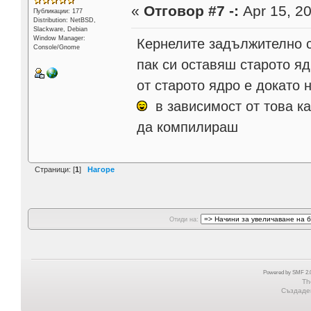
«
Отговор #7 -:
Apr 15, 20
Публикации: 177
Distribution: NetBSD,
Slackware, Debian
Window Manager:
Кернелите задължително с
Console/Gnome
пак си оставяш старото яд
от старото ядро е докато
в зависимост от това к
да компилираш
Страници: [
1
]
Нагоре
Отиди на:
Powered by SMF 2.0
Th
Създаден