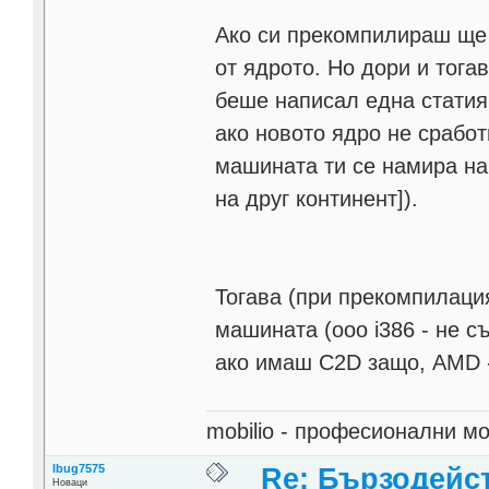
Ако си прекомпилираш ще
от ядрото. Но дори и тога
беше написал една статия 
ако новото ядро не сработ
машината ти се намира на
на друг континент]).
Тогава (при прекомпилаци
машината (ооо i386 - не с
ако имаш C2D защо, AMD - 
mobilio - професионални 
lbug7575
Re: Бързодейс
Новаци