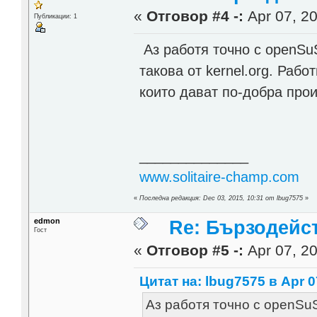
«
Отговор #4 -:
Apr 07, 20
Публикации: 1
Аз работя точно с openSuS
такова от kernel.org. Раб
които дават по-добра про
______________
www.solitaire-champ.com
«
Последна редакция: Dec 03, 2015, 10:31 от lbug7575
»
edmon
Re: Бързодейс
Гост
«
Отговор #5 -:
Apr 07, 20
Цитат на: lbug7575 в Apr 0
Аз работя точно с openSuS