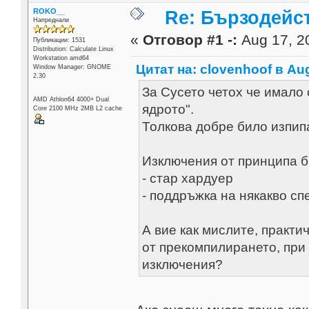
ROKO__
Re: Бързодейс
Напреднали
«
Отговор #1 -:
Aug 17, 20
Публикации: 1531
Distribution: Calculate Linux
Workstation amd64
Цитат на: clovenhoof в Aug
Window Manager: GNOME
2.30
За Сусето четох че имало
AMD Athlon64 4000+ Dual
ядрото".
Core 2100 MHz 2MB L2 cache
Толкова добре било изпип
Изключения от принципа б
- стар хардуер
- поддръжка на някакво с
А вие как мислите, практи
от прекомпилирането, при
изключения?