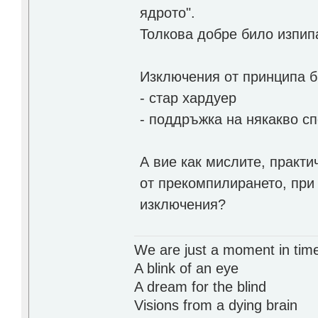
ядрото".
Толкова добре било изпип
Изключения от принципа б
- стар хардуер
- поддръжка на някакво с
А вие как мислите, практ
от прекомпилирането, при
изключения?
We are just a moment in tim
A blink of an eye
A dream for the blind
Visions from a dying brain