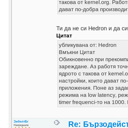
такова от kernel.org. Раб
дават по-добра производи
Ти да не си Hedron и да си
Цитат
убликувана от: Hedron
Вмъкни Цитат
Обикновенно при прекомпи
зареждане. Аз работя точн
ядрото с такова от kernel
настройки, които дават по
приложения. Поне аз зада
режима на low latency, ре
timer frequenci-то на 100
ЗибелтБг
Re: Бързодейс
Напреднали