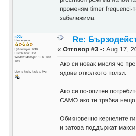
променям timer frequenci-
забележима.
n00b
Re: Бързодейс
Напреднали
«
Отговор #3 -:
Aug 17, 20
Публикации: 1248
Distribution: OSX
Window Manager: 10.6, 10.8,
10.9
Ако си новак мисля че пр
ядове отколкото ползи.
Live to hack, hack to live.
Ако си по-опитен потреби
САМО ако ти трябва нещо 
Обикновенно кернелите ги
и затова поддържат макси