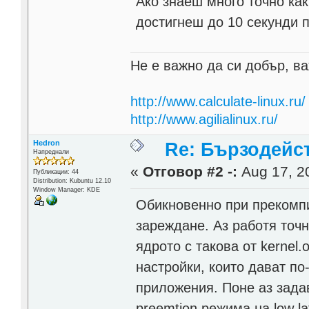
Ако знаеш много точно как
достигнеш до 10 секунди 
Не е важно да си добър, ва
http://www.calculate-linux.ru/
http://www.agilialinux.ru/
Hedron
Re: Бързодейс
Напреднали
«
Отговор #2 -:
Aug 17, 20
Публикации: 44
Distribution: Kubuntu 12.10
Window Manager: KDE
Обикновенно при прекомпи
зареждане. Аз работя точн
ядрото с такова от kernel
настройки, които дават по
приложения. Поне аз зада
preemtion режима на low l