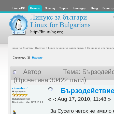
Linux-BG
Начало
Помощ
Търси
Календар
Вход
Регистр
Linux за българи: Форуми
>
Linux секция за напреднали
>
Начини за увеличав
Страници: [
1
]
Надолу
Автор
Тема: Бързодейс
(Прочетена 30422 пъти)
clovenhoof
Бързодействие
Напреднали
«
-:
Aug 17, 2010, 11:48 »
Публикации: 534
Distribution: Mac OSX 10.9.2
За Сусето четох че имало