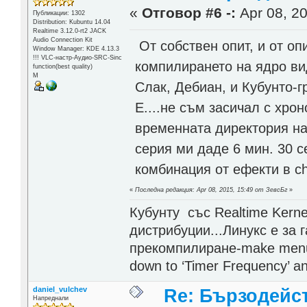
«
Отговор #6 -:
Apr 08, 20
Публикации: 1302
Distribution: Kubuntu 14.04
Realtime 3.12.0-rt2 JACK
Audio Connection Kit
От собствен опит, и от оп
Window Manager: KDE 4.13.3
!!! VLC-настр-Аудио-SRC-Sinc
компилирането на ядро ви
function(best quality)
М
Слак, Дебиан, и Кубунто-г
Е....не съм засичал с хро
временната директория на
серия ми даде 6 мин. 30 с
комбинация от ефекти в ch
«
Последна редакция: Apr 08, 2015, 15:49 от ЗевсБг
»
Кубунту със Realtime Kerne
дистрибуции...Линукс е за 
прекомпилиране-make menuco
down to ‘Timer Frequency’ and
daniel_vulchev
Re: Бързодейс
Напреднали