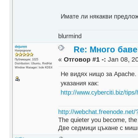
Имате ли някакви предлож
blurmind
dejuren
Re: Много бав
Напреднали
«
Отговор #1 -:
Jan 08, 20
Публикации: 1025
Distribution: Ubuntu, RedHat
Window Manager: lxde KDE4
Не видях нищо за Apache. 
указания как:
http://www.cyberciti.biz/ti
http://webchat.freenode.net
The quieter you become, the 
Две седмици цъкане с мишк