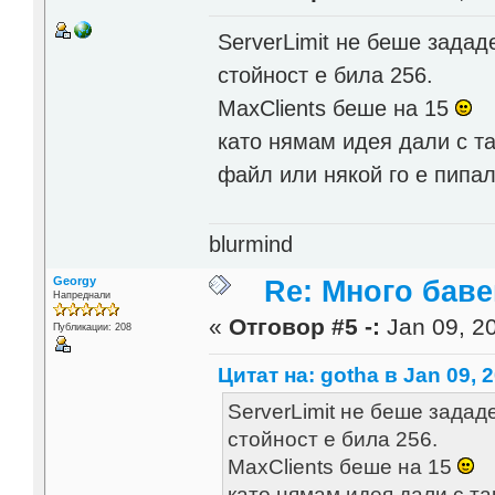
ServerLimit не беше задад
стойност е била 256.
MaxClients беше на 15
като нямам идея дали с т
файл или някой го е пипал
blurmind
Georgy
Re: Много бав
Напреднали
«
Отговор #5 -:
Jan 09, 20
Публикации: 208
Цитат на: gotha в Jan 09, 2
ServerLimit не беше задад
стойност е била 256.
MaxClients беше на 15
като нямам идея дали с т