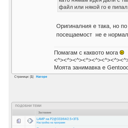
файл или някой го е пипал
Оригиналния е така, но п
посещаемост не е нормалн
Помагам с каквото мога
<^><^><^><^><^><^><^><^
Моята занимавка е Gentoo
Страници: [
1
]
Нагоре
ПОДОБНИ ТЕМИ
Заглавие
LAMP на Р2@333/64/2.5+3ГБ
Настройка на програми