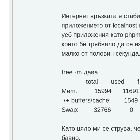
Интернет връзката е стаби
приложението от localhost 
уеб приложения като phpm
които би трябвало да се 
малко от половин секунда
free -m дава
total used free 
Mem: 15994 116
-/+ buffers/cache: 15
Swap: 32766 0 
Като цяло ми се струва, ч
бавно.