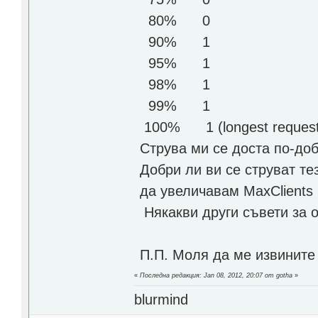
80% 0
90% 1
95% 1
98% 1
99% 1
100% 1 (longest request
Струва ми се доста по-до
Добри ли ви се струват те
да увеличавам MaxClients
Някакви други съвети за 
П.П. Моля да ме извините 
«
Последна редакция: Jan 08, 2012, 20:07 от gotha
»
blurmind