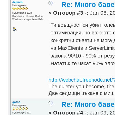
dejuren
Re: Много бав
Напреднали
«
Отговор #3 -:
Jan 08, 20
Публикации: 1025
Distribution: Ubuntu, RedHat
Window Manager: lxde KDE4
Ти всъщност си убил гол
оптимизация, но важното 
конкретни съвети не мога
на MaxClients и ServerLimi
закона 90/10 - 90% от рез
Нататък те чакат 90% вло
http://webchat.freenode.net
The quieter you become, the 
Две седмици цъкане с мишк
gotha
Re: Много бав
Напреднали
«
Отговор #4 -:
Jan 09, 20
Публикации: 551