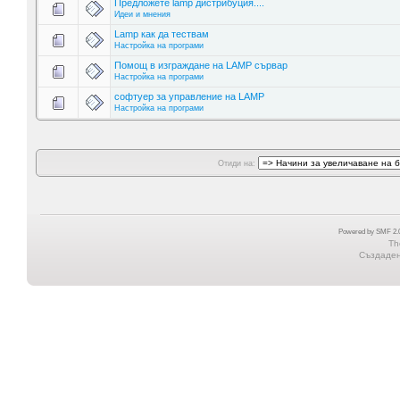
Предложете lamp дистрибуция....
Идеи и мнения
Lamp как да тествам
Настройка на програми
Помощ в изграждане на LAMP сървар
Настройка на програми
софтуер за управление на LAMP
Настройка на програми
Отиди на:
Powered by SMF 2.0
Th
Създадена