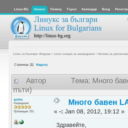
Linux-BG
Начало
Помощ
Търси
Календар
Вход
Регистр
Linux за българи: Форуми
>
Linux секция за напреднали
>
Начини за увеличав
Страници: [
1
]
Надолу
Автор
Тема: Много ба
пъти)
gotha
Много бавен L
Напреднали
«
-:
Jan 08, 2012, 19:12 »
Публикации: 551
Здравейте,