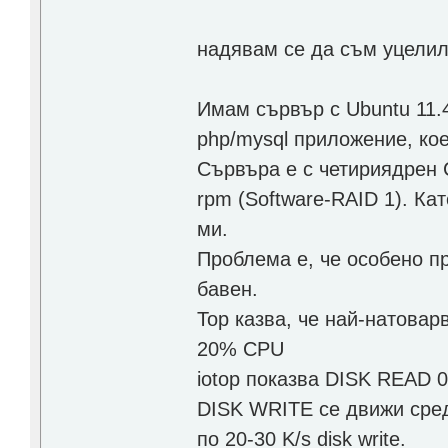
надявам се да съм уцелил
Имам сървър с Ubuntu 11.4
php/mysql приложение, кое
Сървъра е с четириядрен 
rpm (Software-RAID 1). Ка
ми.
Проблема е, че особено п
бавен.
Top казва, че най-натовар
20% CPU
iotop показва DISK READ 0
DISK WRITE се движи средн
по 20-30 K/s disk write.