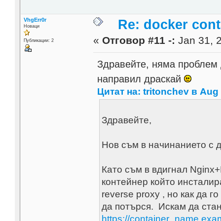
VhgErr0r
Re: docker cont
Новаци
«
Отговор #11 -:
Jan 31, 2
Публикации: 2
Здравейте, няма проблем д
направил драскай
Цитат на: tritonchev в Aug 
Здравейте,
Нов съм в начинанието с д
Като съм в вдигнал Nginx+
контейнер който инсталир
reverse proxy , но как да 
да потърся. Искам да стан
https://container_name.ex