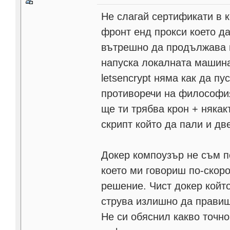
Не слагай сертификати в 
фронт енд прокси което да
вътрешно да продължава п
напуска локалната машина
letsencrypt няма как да п
противоречи на философия
ще ти трябва крон + няка
скрипт който да пали и дв
Докер компоузър не съм п
което ми говориш по-скоро
решение. Чист докер койт
струва излишно да правиш
Не си обяснил какво точно