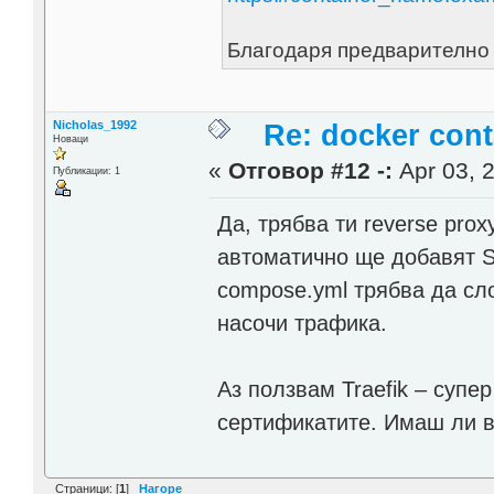
Благодаря предварително
Nicholas_1992
Re: docker cont
Новаци
«
Отговор #12 -:
Apr 03, 2
Публикации: 1
Да, трябва ти reverse prox
автоматично ще добавят S
compose.yml трябва да сло
насочи трафика.
Аз ползвам Traefik – супе
сертификатите. Имаш ли 
Страници: [
1
]
Нагоре