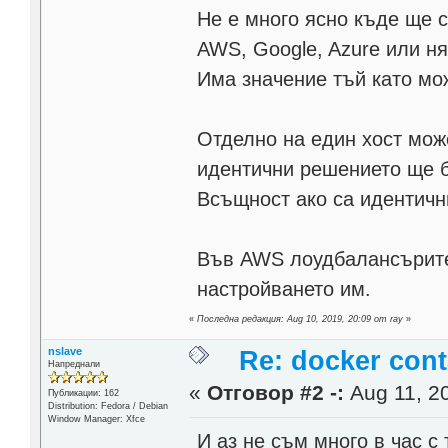
Не е много ясно къде ще 
AWS, Google, Azure или н
Има значение тъй като мож
Отделно на един хост може
идентични решението ще бъ
Всъщност ако са идентичн
Във AWS лоудбалансърите 
настройването им.
«
Последна редакция: Aug 10, 2019, 20:09 от ray
»
nslave
Re: docker cont
Напреднали
«
Отговор #2 -:
Aug 11, 20
Публикации: 162
Distribution: Fedora / Debian
Window Manager: Xfce
И аз не съм много в час с