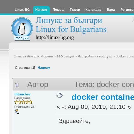
Linux-BG
Начало
Помощ
Търси
Календар
Вход
Регистр
Linux за българи: Форуми
>
BSD секция
>
Настройки на софтуер
>
docker cont
Страници: [
1
]
Надолу
Автор
Тема: docker co
tritonchev
docker contain
Напреднали
«
-:
Aug 09, 2019, 21:10 »
Публикации: 24
Здравейте,