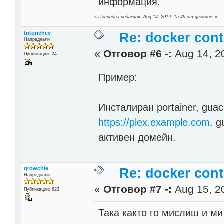
информация.
«
Последна редакция: Aug 14, 2019, 15:49 от growchie
»
tritonchev
Re: docker cont
Напреднали
«
Отговор #6 -:
Aug 14, 20
Публикации: 24
Пример:
Инсталиран portainer, guac
https://plex.example.com
. 
активен домейн.
growchie
Re: docker cont
Напреднали
«
Отговор #7 -:
Aug 15, 20
Публикации: 623
Така както го мислиш и ми