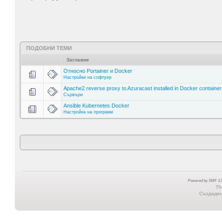
ПОДОБНИ ТЕМИ
Заглавие
Относно Portainer и Docker
Настройки на софтуер
Apache2 reverse proxy to Azuracast installed in Docker container
Сървъри
Ansible Kubernetes Docker
Настройка на програми
Powered by SMF 2.0
Th
Създадена