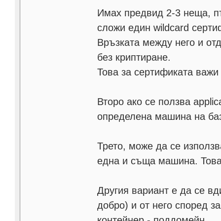
Имах предвид 2-3 неща, пъ
сложи един wildcard серти
Връзката между него и от
без криптиране.
Това за сертификата важи 
Второ ако се ползва appli
определена машина на баз
Трето, може да се използва
една и съща машина. Това
Другия вариант е да се вд
добро) и от него според з
контейнер - поддомейн.