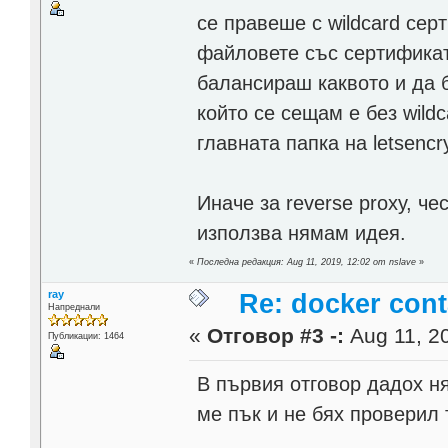
се правеше с wildcard сер
файловете със сертификат
балансираш каквото и да б
който се сещам е без wild
главната папка на letsencr
Иначе за reverse proxy, че
използва нямам идея.
«
Последна редакция: Aug 11, 2019, 12:02 от nslave
»
ray
Re: docker cont
Напреднали
«
Отговор #3 -:
Aug 11, 20
Публикации: 1464
В първия отговор дадох н
ме пък и не бях проверил