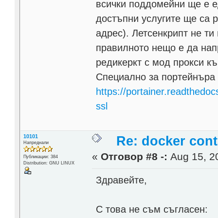
всички поддомейни ще е е
достъпни услугите ще са 
адрес). Летсенкрипт не ти
правилното нещо е да нап
редикеркт с мод прокси към
Специално за портейнъра 
https://portainer.readthedo
ssl
10101
Re: docker cont
Напреднали
«
Отговор #8 -:
Aug 15, 20
Публикации: 384
Distribution: GNU LINUX
Здравейте,
С това не съм съгласен: