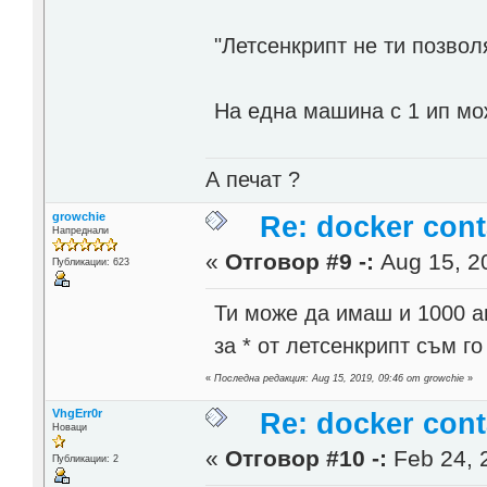
"Летсенкрипт не ти позвол
На една машина с 1 ип мо
А печат ?
growchie
Re: docker cont
Напреднали
«
Отговор #9 -:
Aug 15, 20
Публикации: 623
Ти може да имаш и 1000 а
за * от летсенкрипт съм г
«
Последна редакция: Aug 15, 2019, 09:46 от growchie
»
VhgErr0r
Re: docker cont
Новаци
«
Отговор #10 -:
Feb 24, 
Публикации: 2