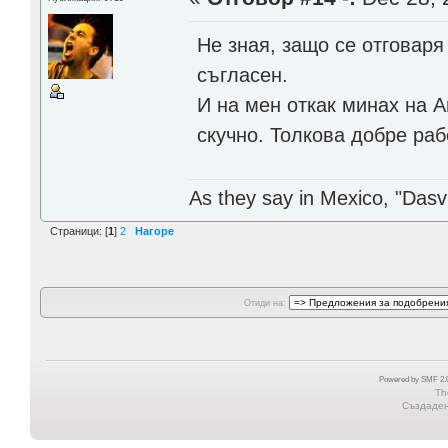
Не зная, защо се отговаря
съгласен.
И на мен откак минах на 
скучно. Толкова добре раб
As they say in Mexico, "Dasvi
Страници: [
1
]
2
Нагоре
Отиди на:
Powered by SMF 2.0
Th
Създадена