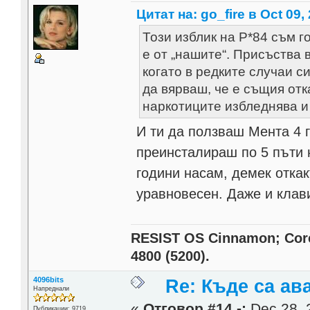
Цитат на: go_fire в Oct 09,
Този изблик на Р*84 съм го
е от „нашите“. Присъства 
когато в редките случаи с
да вярваш, че е същия отк
наркотиците избледнява и
И ти да ползваш Мента 4 г
преинсталираш по 5 пъти н
години насам, демек откак
уравновесен. Даже и клав
RESIST OS Cinnamon; Core 
4800 (5200).
4096bits
Re: Къде са ав
Напреднали
«
Отговор #14 -:
Dec 28, 
Публикации: 9719