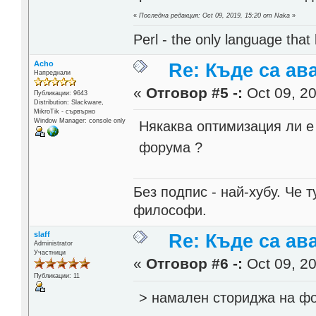
«
Последна редакция: Oct 09, 2019, 15:20 от Naka
»
Perl - the only language that
Acho
Re: Къде са ав
Напреднали
«
Отговор #5 -:
Oct 09, 20
Публикации: 9643
Distribution: Slackware,
MikroTik - сървърно
Window Manager: console only
Някаква оптимизация ли е
форума ?
Без подпис - най-хубу. Че 
философи.
slaff
Re: Къде са ав
Administrator
Участници
«
Отговор #6 -:
Oct 09, 20
Публикации: 11
> намален сториджа на ф