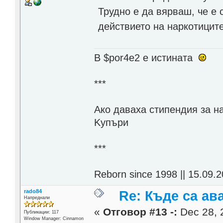
Трудно е да вярваш, че е 
действието на наркотицит
В $por4e2 e истината
***
Aко даваха стипендия за н
Kупъри
***
Reborn since 1998 || 15.09.2
rado84
Re: Къде са ав
Напреднали
«
Отговор #13 -:
Dec 28, 
Публикации: 117
Window Manager: Cinnamon