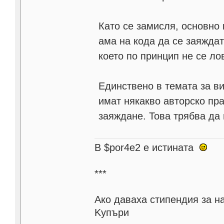
Като се замисля, основно 
ама на кода да се заяждат
което по принцип не се лови
Единствено в темата за ви
имат някакво авторско пра
заяждане. Това трябва да 
В $por4e2 e истината
***
Aко даваха стипендия за н
Kупъри