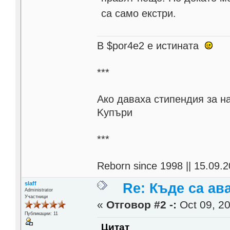
са само екстри.
В $por4e2 e истината
***
Aко даваха стипендия за н
Kупъри
***
Reborn since 1998 || 15.09.2
slaff
Re: Къде са ав
Administrator
Участници
«
Отговор #2 -:
Oct 09, 20
Публикации: 11
Цитат