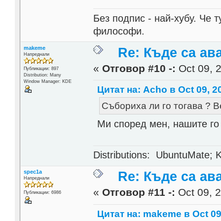
Без подпис - най-хубу. Че 
философи.
makeme
Re: Къде са ав
Напреднали
«
Отговор #10 -:
Oct 09, 2
Публикации: 897
Distribution: Many
Window Manager: KDE
Цитат на: Acho в Oct 09, 2
Събориха ли го тогава ? 
Ми според мен, нашите го
Distributions: UbuntuMate; K
spec1a
Re: Къде са ав
Напреднали
«
Отговор #11 -:
Oct 09, 2
Публикации: 6986
Цитат на: makeme в Oct 09,