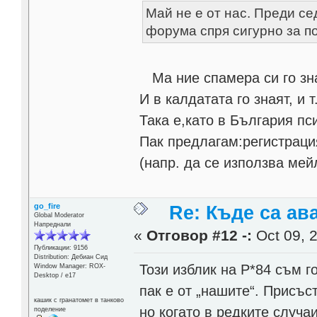
Май не е от нас. Преди с
форума спря сигурно за п
Ma ние спамера си го знае
И в калдатата го знаят, и т
Така е,като в България пс
Пак предлагам:регистраци
(напр. да се използва мейл
go_fire
Re: Къде са ав
Global Moderator
Напреднали
«
Отговор #12 -:
Oct 09, 2
Публикации: 9156
Distribution: Дебиан Сид
Този изблик на Р*84 съм го
Window Manager: ROX-
Desktop / е17
пак е от „нашите“. Присъс
кашик с гранатомет в танково
но когато в редките случа
поделение