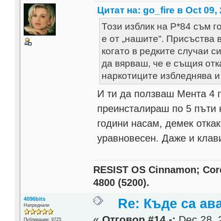
Цитат на: go_fire в Oct 09,
Този изблик на Р*84 съм го
е от „нашите“. Присъства 
когато в редките случаи с
да вярваш, че е същия отк
наркотиците избледнява и
И ти да ползваш Мента 4 г
преинсталираш по 5 пъти н
години насам, демек откак
уравновесен. Даже и клав
RESIST OS Cinnamon; Core 
4800 (5200).
4096bits
Re: Къде са ав
Напреднали
«
Отговор #14 -:
Dec 28, 
Публикации: 9725