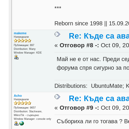
***
Reborn since 1998 || 15.09.2
makeme
Re: Къде са ав
Напреднали
«
Отговор #8 -:
Oct 09, 20
Публикации: 897
Distribution: Many
Window Manager: KDE
Май не е от нас. Преди с
форума спря сигурно за п
Distributions: UbuntuMate; K
Acho
Re: Къде са ав
Напреднали
«
Отговор #9 -:
Oct 09, 20
Публикации: 9657
Distribution: Slackware,
MikroTik - сървърно
Window Manager: console only
Събориха ли го тогава ? В