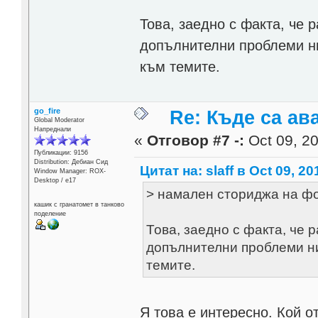
Това, заедно с факта, че 
допълнителни проблеми ни
към темите.
go_fire
Re: Къде са ав
Global Moderator
Напреднали
«
Отговор #7 -:
Oct 09, 20
Публикации: 9156
Distribution: Дебиан Сид
Цитат на: slaff в Oct 09, 20
Window Manager: ROX-
Desktop / е17
> намален сториджа на ф
кашик с гранатомет в танково
поделение
Това, заедно с факта, че 
допълнителни проблеми ни
темите.
Я това е интересно. Кой о