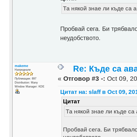
Та някой знае ли къде са 
Пробвай сега. Би трябвало
неудобството.
makeme
Re: Къде са ав
Напреднали
«
Отговор #3 -:
Oct 09, 20
Публикации: 897
Distribution: Many
Window Manager: KDE
Цитат на: slaff в Oct 09, 20
Цитат
Та някой знае ли къде са
Пробвай сега. Би трябвало