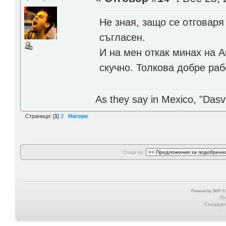
Не зная, защо се отговаря
съгласен.
И на мен откак минах на 
скучно. Толкова добре раб
As they say in Mexico, "Dasvi
Страници: [
1
]
2
Нагоре
Отиди на:
Powered by SMF 2.0
Th
Създаден