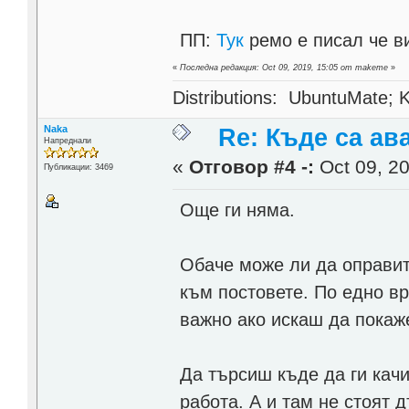
ПП:
Тук
ремо е писал че в
«
Последна редакция: Oct 09, 2019, 15:05 от makeme
»
Distributions: UbuntuMate; K
Naka
Re: Къде са ав
Напреднали
«
Отговор #4 -:
Oct 09, 20
Публикации: 3469
Още ги няма.
Обаче може ли да оправит
към постовете. По едно вр
важно ако искаш да покаж
Да търсиш къде да ги качи
работа. А и там не стоят 