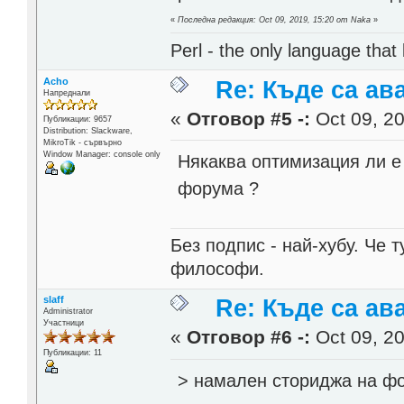
«
Последна редакция: Oct 09, 2019, 15:20 от Naka
»
Perl - the only language that
Acho
Re: Къде са ав
Напреднали
«
Отговор #5 -:
Oct 09, 20
Публикации: 9657
Distribution: Slackware,
MikroTik - сървърно
Window Manager: console only
Някаква оптимизация ли е
форума ?
Без подпис - най-хубу. Че 
философи.
slaff
Re: Къде са ав
Administrator
Участници
«
Отговор #6 -:
Oct 09, 20
Публикации: 11
> намален сториджа на ф