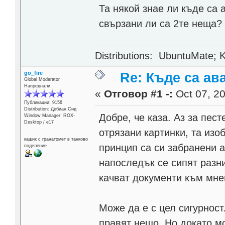
Та някой знае ли къде са 
свързани ли са 2те неща?
Distributions: UbuntuMate; K
go_fire
Re: Къде са ав
Global Moderator
Напреднали
«
Отговор #1 -:
Oct 07, 20
Публикации: 9156
Distribution: Дебиан Сид
Добре, че каза. Аз за пес
Window Manager: ROX-
Desktop / е17
отрязани картинки, та изо
кашик с гранатомет в танково
принцип са си забранени а
поделение
напоследък се сипят разни
качват документи към мне
Може да е с цел сигурност
правят нещо. Но докато м