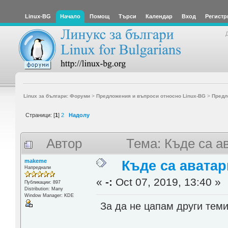
Linux-BG
Начало
Помощ
Търси
Календар
Вход
Регистр
Linux за българи: Форуми
>
Предложения и въпроси относно Linux-BG
>
Предл
Страници: [
1
]
2
Надолу
Автор
Тема: Къде са а
makeme
Къде са аватар
Напреднали
«
-:
Oct 07, 2019, 13:40 »
Публикации: 897
Distribution: Many
Window Manager: KDE
За да не цапам други теми