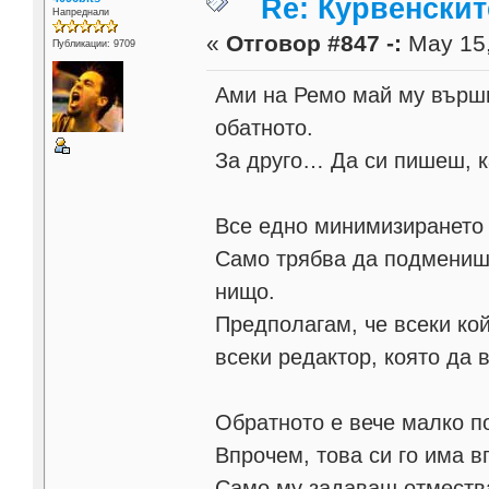
Re: Курвенскит
Напреднали
«
Отговор #847 -:
May 15,
Публикации: 9709
Ами на Ремо май му върш
обатното.
За друго… Да си пишеш, 
Все едно минимизирането
Само трябва да подмениш в
нищо.
Предполагам, че всеки ко
всеки редактор, която да 
Обратното е вече малко п
Впрочем, това си го има в
Само му задаваш отместв