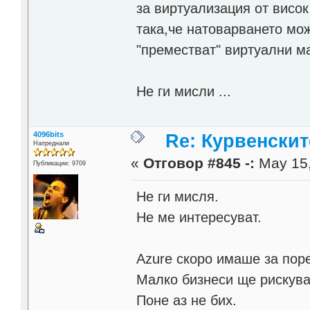
за виртуализация от висок
така,че натоварването мож
"преместват" виртуални м
Не ги мисли ...
4096bits
Re: Курвенскит
Напреднали
«
Отговор #845 -:
May 15,
Публикации: 9709
Не ги мисля.
Не ме интересуват.
Azure скоро имаше за пор
Малко бизнеси ще рискува
Поне аз не бих.