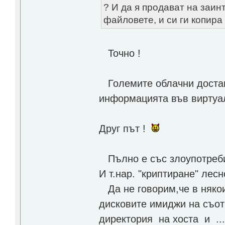
? И да я продават на заин
файловете, и си ги копира 
Точно !
Големите облачни доставч
информацията във виртуа
Друг път !
Пълно е със злоупотреби 
И т.нар. "криптиране" лесн
Да не говорим,чe в някои
дисковите имиджи на съотв
директория на хоста и ...