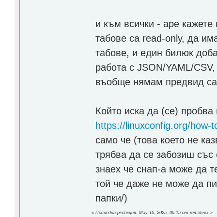
и към всички - арe кажете
табове са read-only, да им
табове, и един билюк доба
работа с JSON/YAML/CSV, b
въобще нямам предвид сам
Който иска да (се) пробва 
https://linuxconfig.org/how-t
само че (това което не каз
трябва да се забозиш със 
знаех че снап-а може да т
той че даже не може да п
папки/)
«
Последна редакция: May 16, 2025, 06:15 от remotexx
»