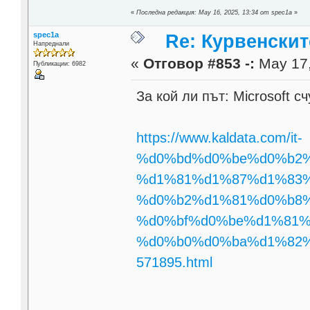
«
Последна редакция: May 16, 2025, 13:34 от spec1a
»
spec1a
Re: Курвенскит
Напреднали
«
Отговор #853 -:
May 17,
Публикации: 6982
За кой ли път: Microsoft 
https://www.kaldata.com/it-
%d0%bd%d0%be%d0%b2%d
%d1%81%d1%87%d1%83%
%d0%b2%d1%81%d0%b8%
%d0%bf%d0%be%d1%81%
%d0%b0%d0%ba%d1%82
571895.html