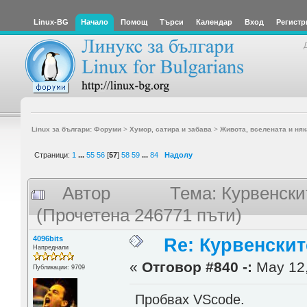
Linux-BG
Начало
Помощ
Търси
Календар
Вход
Регистр
Linux за българи: Форуми
>
Хумор, сатира и забава
>
Живота, вселената и няк
Страници:
1
...
55
56
[
57
]
58
59
...
84
Надолу
Автор
Тема: Курвенски
(Прочетена 246771 пъти)
4096bits
Re: Курвенскит
Напреднали
«
Отговор #840 -:
May 12,
Публикации: 9709
Пробвах VScode.