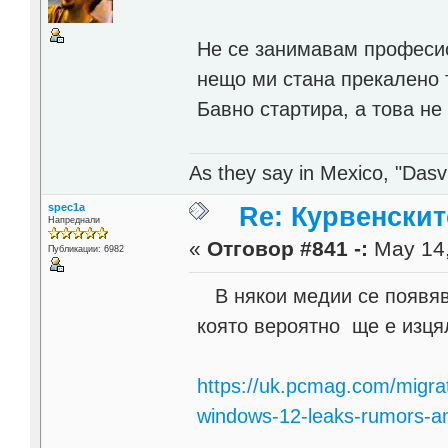
Не се занимавам професион
нещо ми стана прекалено 
Бавно стартира, а това не 
As they say in Mexico, "Dasvi
spec1a
Re: Курвенскит
Напреднали
«
Отговор #841 -:
May 14,
Публикации: 6982
В някои медии се появяв
която вероятно ще е изцял
https://uk.pcmag.com/migra
windows-12-leaks-rumors-a