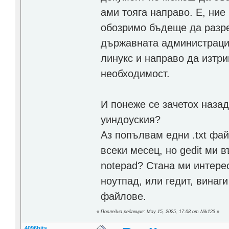
ами тояга направо. Е, ние
обозримо бъдеще да разре
държавната администрация
линукс и направо да изтр
необходимост.
И понеже се зачетох назад,
уиндоуския?
Аз попълвам едни .txt фа
всеки месец, но gedit ми 
notepad? Стана ми интерес
ноутпад, или гедит, винаги
файлове.
«
Последна редакция: May 15, 2025, 17:08 от Nik123
»
4096bits