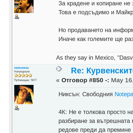
За крадене и копиране не 
Това е подсъдимо и Майкр
Но продаването на информ
Иначе как големите ще раз
As they say in Mexico, "Dasvi
remotexx
Re: Курвенскит
Напреднали
«
Отговор #850 -:
May 16,
Публикации: 5877
Никсън: Свободния
Notep
4К: Не е толкова просто н
разбиране за вътрешната м
редове преди да премине