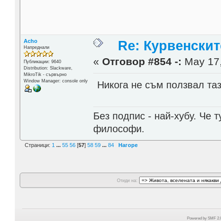
Acho
Re: Курвенскит
Напреднали
«
Отговор #854 -:
May 17,
Публикации: 9640
Distribution: Slackware,
MikroTik - сървърно
Window Manager: console only
Никога не съм ползвал та
Без подпис - най-хубу. Че 
философи.
Страници:
1
...
55
56
[
57
]
58
59
...
84
Нагоре
Отиди на:
Powered by SMF 2.0