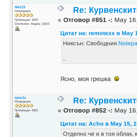
Nik123
Re: Курвенскит
Напреднали
«
Отговор #851 -:
May 16,
Публикации: 4928
Distribution: Mageia, Q4OS
Цитат на: remotexx в May 1
Никсън: Свободния
Notep
..
Ясно, моя грешка
spec1a
Re: Курвенскит
Напреднали
«
Отговор #852 -:
May 16,
Публикации: 6982
Цитат на: Acho в May 15, 2
Отделно че и в тоя облак,