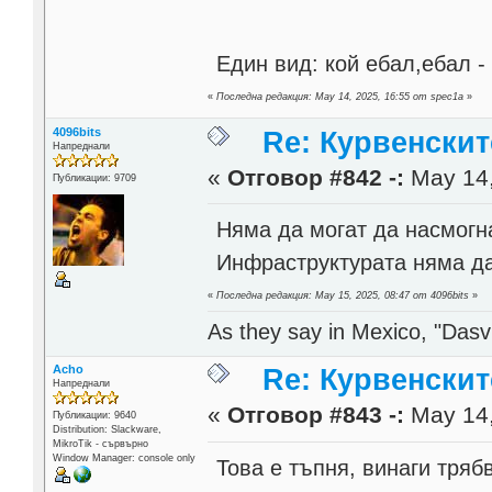
Един вид: кой ебал,ебал - 
«
Последна редакция: May 14, 2025, 16:55 от spec1a
»
4096bits
Re: Курвенскит
Напреднали
«
Отговор #842 -:
May 14,
Публикации: 9709
Няма да могат да насмогна
Инфраструктурата няма д
«
Последна редакция: May 15, 2025, 08:47 от 4096bits
»
As they say in Mexico, "Dasvi
Acho
Re: Курвенскит
Напреднали
«
Отговор #843 -:
May 14,
Публикации: 9640
Distribution: Slackware,
MikroTik - сървърно
Window Manager: console only
Това е тъпня, винаги тряб