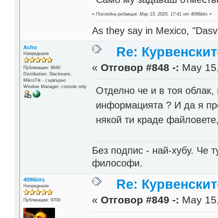
«
Последна редакция: May 15, 2025, 17:41 от 4096bits
»
As they say in Mexico, "Dasvi
Acho
Re: Курвенскит
Напреднали
«
Отговор #848 -:
May 15,
Публикации: 9640
Distribution: Slackware,
MikroTik - сървърно
Window Manager: console only
Отделно че и в тоя облак,
информацията ? И да я пр
някой ти краде файловете, 
Без подпис - най-хубу. Че 
философи.
4096bits
Re: Курвенскит
Напреднали
«
Отговор #849 -:
May 15,
Публикации: 9709