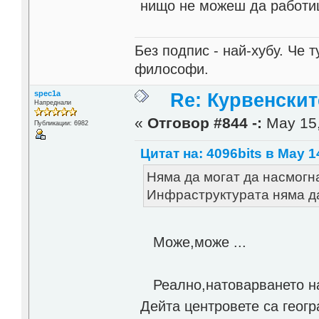
нищо не можеш да работи
Без подпис - най-хубу. Че 
философи.
spec1a
Re: Курвенскит
Напреднали
«
Отговор #844 -:
May 15,
Публикации: 6982
Цитат на: 4096bits в May 1
Няма да могат да насмогна
Инфраструктурата няма д
Може,може ...
Реално,натоварването на
Дейта центровете са геог