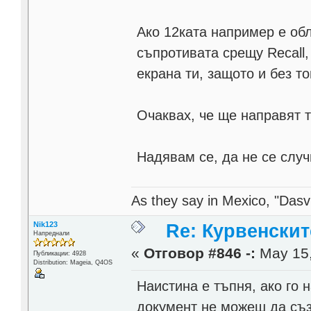
Ако 12ката например е об
съпротивата срещу Recall,
екрана ти, защото и без т
Очаквах, че ще направят т
Надявам се, да не се случ
As they say in Mexico, "Dasvi
Nik123
Re: Курвенскит
Напреднали
«
Отговор #846 -:
May 15,
Публикации: 4928
Distribution: Mageia, Q4OS
Наистина е тъпня, ако го 
документ не можеш да съз