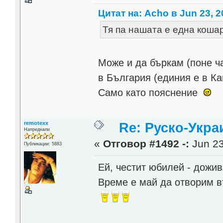
Цитат на: Acho в Jun 23, 2
Тя па нашата е една кошара....
Може и да бъркам (поне ч
в България (единия е в Ка
Само като пояснение
remotexx
Re: Руско-Укра
Напреднали
«
Отговор #1492 -:
Jun 23
Публикации: 5883
Ей, честит юбилей - дожи
Време е май да отворим в