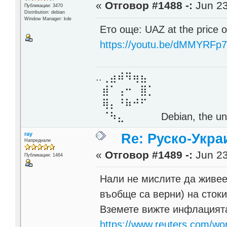
«
Отговор #1488 -:
Jun 23
Публикации: 3470
Distribution: debian
Window Manager: kde
Ето още: UAZ at the price 
https://youtu.be/dMMYRFp
..⢀⣴⠾⠻⢶⣦⠀
⣾⠁⢠⠒⠀⣿⡁
⢿⡄⠘⠷⠚⠋
⠈⠳⣄⠀⠀⠀⠀ Debian, the unive
ray
Re: Руско-Укра
Напреднали
«
Отговор #1489 -:
Jun 23
Публикации: 1464
Нали не мислите да живеет
въобще са верни) на стоки
Вземете вижте инфлацията 
https://www.reuters.com/worl