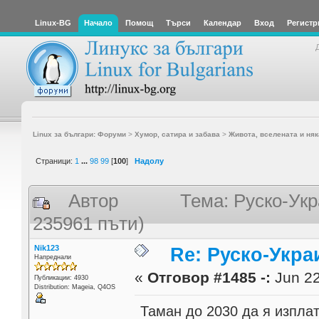
Linux-BG
Начало
Помощ
Търси
Календар
Вход
Регистр
Linux за българи: Форуми
>
Хумор, сатира и забава
>
Живота, вселената и няк
Страници:
1
...
98
99
[
100
]
Надолу
Автор
Тема: Руско-Укр
235961 пъти)
Nik123
Re: Руско-Укра
Напреднали
«
Отговор #1485 -:
Jun 22
Публикации: 4930
Distribution: Mageia, Q4OS
Таман до 2030 да я изплат