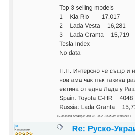
Top 3 selling models
1 Kia Rio 17,017
2 Lada Vesta 16,281
3 Lada Granta 15,719
Tesla Index
No data
П.П. Интерсно че също и н
нов ама чак пък такива ра
евтина от една Лада у Раш
Spain: Toyota C-HR 4048
Russia: Lada Granta 15,7
«
Последна редакция: Jun 22, 2022, 23:35 от remotexx
»
jet
Re: Руско-Укра
Напреднали