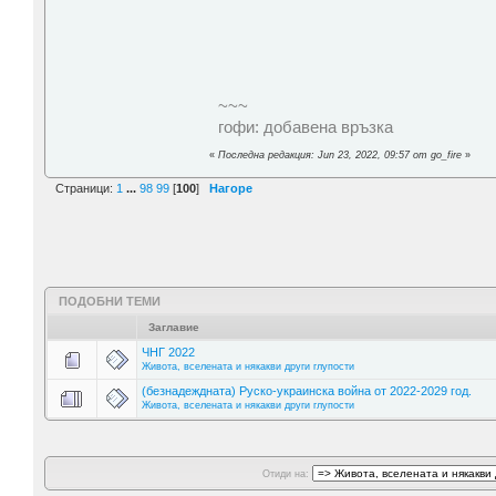
~~~
гофи: добавена връзка
«
Последна редакция: Jun 23, 2022, 09:57 от go_fire
»
Страници:
1
...
98
99
[
100
]
Нагоре
ПОДОБНИ ТЕМИ
Заглавие
ЧНГ 2022
Живота, вселената и някакви други глупости
(безнадеждната) Руско-украинска война от 2022-2029 год.
Живота, вселената и някакви други глупости
Отиди на: