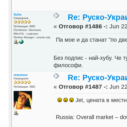
Acho
Re: Руско-Укра
Напреднали
«
Отговор #1486 -:
Jun 22
Публикации: 9660
Distribution: Slackware,
MikroTik - сървърно
Window Manager: console only
Па мое и да станат "по две
Без подпис - най-хубу. Че 
философи.
remotexx
Re: Руско-Укра
Напреднали
«
Отговор #1487 -:
Jun 22
Публикации: 5883
Jet, цената в местн
Russia: Overall market – do