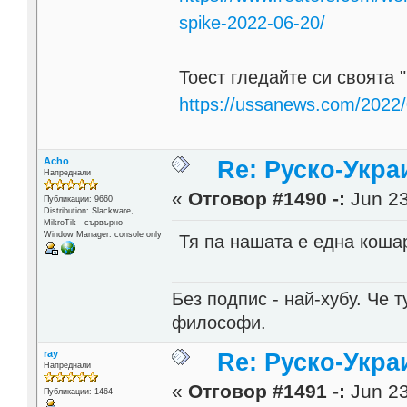
spike-2022-06-20/
Тоест гледайте си своята 
https://ussanews.com/2022/06
Acho
Re: Руско-Укра
Напреднали
«
Отговор #1490 -:
Jun 23
Публикации: 9660
Distribution: Slackware,
MikroTik - сървърно
Window Manager: console only
Тя па нашата е една кошара..
Без подпис - най-хубу. Че 
философи.
ray
Re: Руско-Укра
Напреднали
«
Отговор #1491 -:
Jun 23
Публикации: 1464