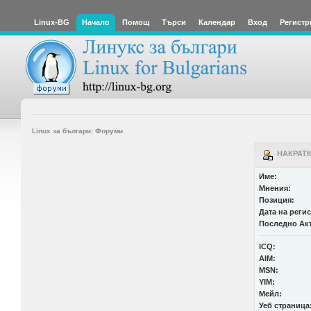
Linux-BG
Начало
Помощ
Търси
Календар
Вход
Регистр
Linux за българи: Форуми
НАКРАТКО
Име:
Мнения:
Позиция:
Дата на реги
Последно Ак
ICQ:
AIM:
MSN:
YIM:
Мейл:
Уеб страница