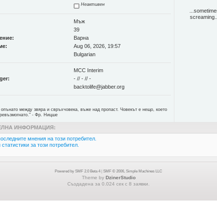
Неактивен
...sometimes
screaming..
Мъж
39
ение:
Варна
ме:
Aug 06, 2026, 19:57
Bulgarian
MCC Interim
ger:
- // - // -
backtolife@jabber.org
 опънато между звяра и свръхчовека, въже над пропаст. Човекът е нещо, което
ревъзмогнато." - Фр. Ницше
ЛНА ИНФОРМАЦИЯ:
оследните мнения на този потребител.
статистики за този потребител.
Powered by SMF 2.0 Beta 4
|
SMF © 2006, Simple Machines LLC
Theme by
DzinerStudio
Създадена за 0.024 сек с 8 заявки.