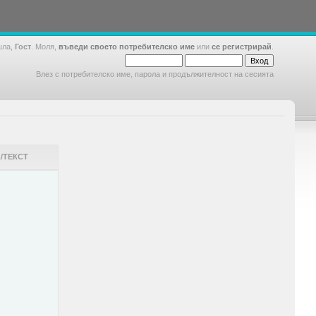
шла,
Гост
. Моля,
въведи своето потребителско име
или
се регистрирай
.
Влез с потребителско име, парола и продължителност на сесията
/ТЕКСТ