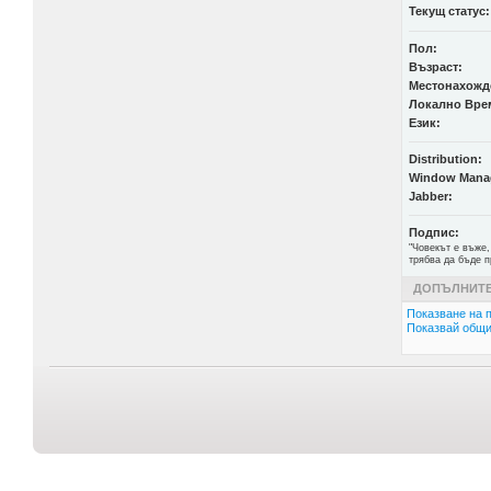
Текущ статус:
Пол:
Възраст:
Местонахожд
Локално Вре
Език:
Distribution:
Window Mana
Jabber:
Подпис:
"Човекът е въже,
трябва да бъде п
ДОПЪЛНИТЕ
Показване на п
Показвай общи 