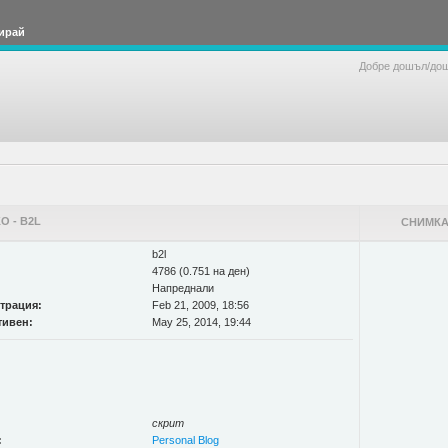
ирай
Добре дошъл/до
 - B2L
СНИМКА
b2l
4786 (0.751 на ден)
Напреднали
страция:
Feb 21, 2009, 18:56
тивен:
May 25, 2014, 19:44
скрит
:
Personal Blog